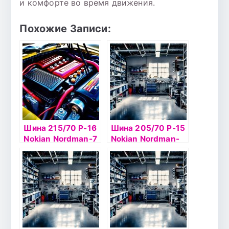
и комфорте во время движения.
Похожие Записи:
Шина 215/70 Р-16
Шина 205/70 Р-15
Nokian Nordman-7
Nokian Nordman-
SUV 100T б/к ш
RS2 100R б/к