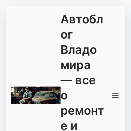
Перейти
Автобл
к
содержимому
ог
Владо
мира
— все
о
ремонт
е и