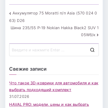
Навигация
Аккумулятор 75 Moratti п/п Asia (570 024 0
63) D26
по
Шина 235/55 Р-19 Nokian Hakka Black2 SUV 1
записям
05Wб/к
П
о
и
Свежие записи
с
к
Что такое 3D-коврики для автомобиля и как
д
выбрать подходящий комплект
л
31.07.2026
я
HAVAL PRO: модели, цены и как выбрать
: