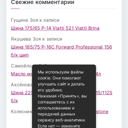
Свежие комментарии
Гущина Зоя
к записи
Шина 175/65 Р-14 Viatti 521 Viatti Brina
Якушева Зоя
к записи
Шина 185/75 Р-16С Forward Professional 156
б/к шип
Самойлова Забава
к записи
Мы используем файлы
Масло моторное ZIC X7 (A+) 10W30 4л
cookie. Они помогают
улучшать сайт и делать
Аксёнова Адель
к записи
его удобнее.
Шина 225/75 Р-16 Nokian Rotiva HT 115/112S
Нажимая «Принять», вы
б/к
соглашаетесь с их
использованием и
Колесникова Аурика
к записи
Bridgestone
передачей данных
сервису веб-аналитики.
Если нет — измените