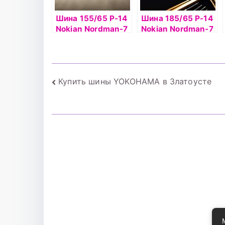
Шина 155/65 Р-14
Шина 185/65 Р-14
Nokian Nordman-7
Nokian Nordman-7
75T б/к шип
90T б/к шип
Навигация
Купить шины YOKOHAMA в Златоусте
по
записям