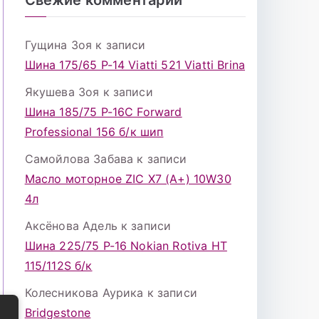
Гущина Зоя
к записи
Шина 175/65 Р-14 Viatti 521 Viatti Brina
Якушева Зоя
к записи
Шина 185/75 Р-16С Forward
Professional 156 б/к шип
Самойлова Забава
к записи
Масло моторное ZIC X7 (A+) 10W30
4л
Аксёнова Адель
к записи
Шина 225/75 Р-16 Nokian Rotiva HT
115/112S б/к
Колесникова Аурика
к записи
Bridgestone