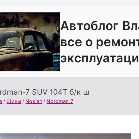
Автоблог В
все о ремон
эксплуатаци
rdman-7 SUV 104T б/к ш
в
Шины
Nokian
Nordman 7