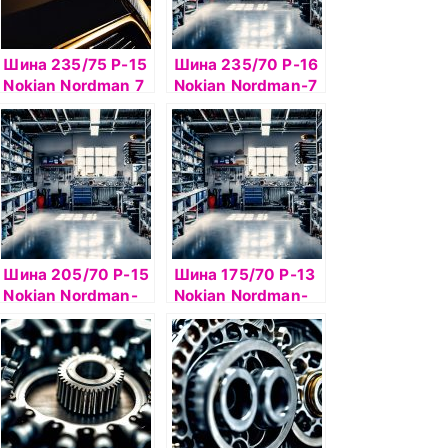
Шина 235/75 Р-15
Шина 235/70 Р-16
Nokian Nordman 7
Nokian Nordman-7
SUV 105T б/к ш
SUV 106T б/к ш
Шина 205/70 Р-15
Шина 175/70 Р-13
Nokian Nordman-
Nokian Nordman-
RS2 100R б/к
RS2 82R б/к