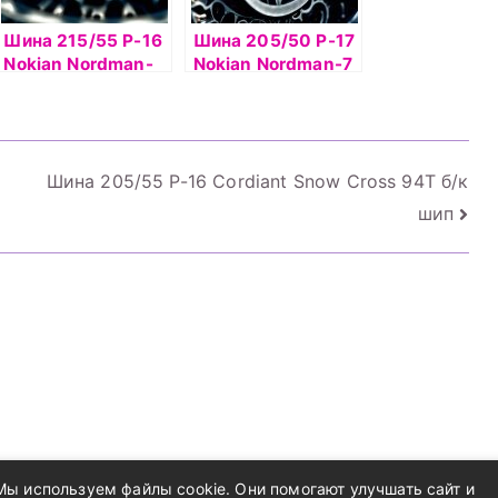
Шина 215/55 Р-16
Шина 205/50 Р-17
Nokian Nordman-
Nokian Nordman-7
SZ 97V б/к
93T б/к шип
Шина 205/55 Р-16 Cordiant Snow Cross 94T б/к
шип
Мы используем файлы cookie. Они помогают улучшать сайт и