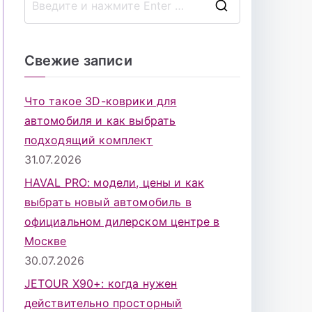
П
о
и
Свежие записи
с
к
Что такое 3D-коврики для
д
автомобиля и как выбрать
л
подходящий комплект
я
31.07.2026
:
HAVAL PRO: модели, цены и как
выбрать новый автомобиль в
официальном дилерском центре в
Москве
30.07.2026
JETOUR X90+: когда нужен
действительно просторный