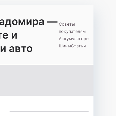
ладомира —
Советы
те и
покупателям
Аккумуляторы
и авто
Шины
Статьи