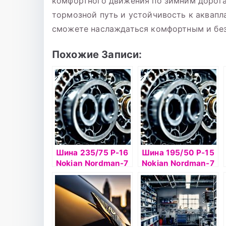
комфортного движения по зимним дорога
тормозной путь и устойчивость к аквапл
сможете наслаждаться комфортным и бе
Похожие Записи:
Шина 235/75 Р-16
Шина 195/50 Р-15
Nokian Nordman-7
Nokian Nordman-7
SUV 108T б/к ш
86T б/к шип