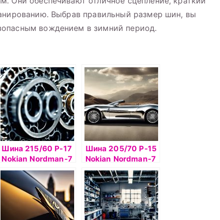
м. Они обеспечивают отличное сцепление, краткий
анированию. Выбрав правильный размер шин, вы
зопасным вождением в зимний период.
Шина 215/60 Р-17
Шина 205/70 Р-15
Nokian Nordman-7
Nokian Nordman-7
SUV 100T б/к ш
SUV 100T б/к ш