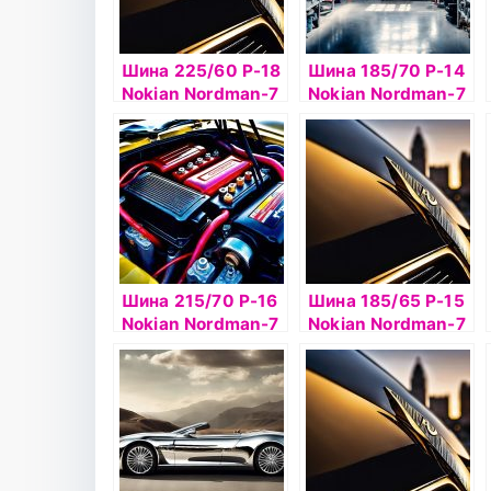
Шина 225/60 Р-18
Шина 185/70 Р-14
Nokian Nordman-7
Nokian Nordman-7
SUV 104T б/к ш
92T б/к шип
Шина 215/70 Р-16
Шина 185/65 Р-15
Nokian Nordman-7
Nokian Nordman-7
SUV 100T б/к ш
92T б/к шип