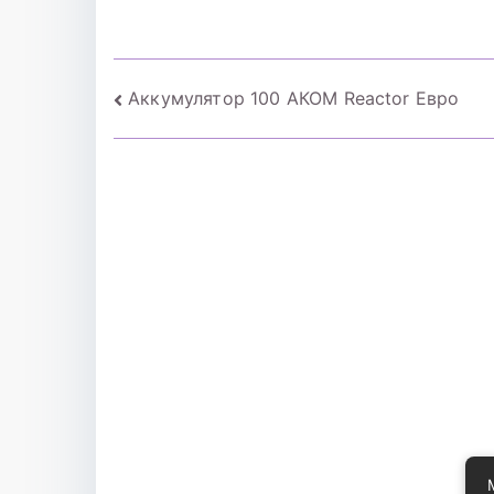
SUV 103Т б/к ш
RS2 SUV 106R б/к
Навигация
Аккумулятор 100 АКОМ Reactor Евро
по
записям