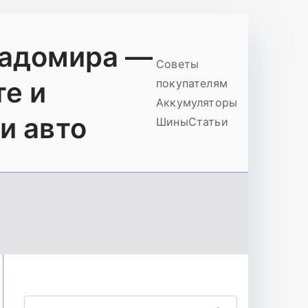
ладомира —
Советы
те и
покупателям
Аккумуляторы
и авто
Шины
Статьи