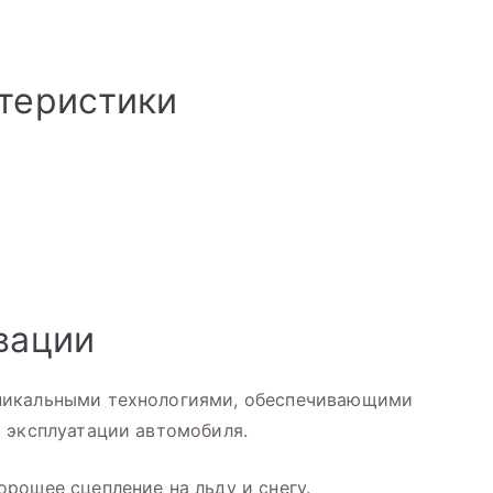
ктеристики
вации
никальными технологиями, обеспечивающими
 эксплуатации автомобиля.
орошее сцепление на льду и снегу.