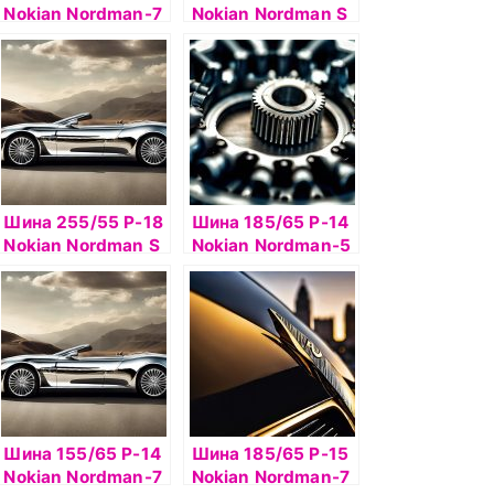
Nokian Nordman-7
Nokian Nordman S
93T б/к шип
SUV 98H б/к
Шина 255/55 Р-18
Шина 185/65 Р-14
Nokian Nordman S
Nokian Nordman-5
SUV 105H б/к
90T б/к шип
Шина 155/65 Р-14
Шина 185/65 Р-15
Nokian Nordman-7
Nokian Nordman-7