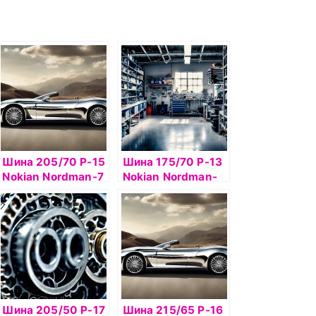
Шина 205/70 Р-15
Шина 175/70 Р-13
Nokian Nordman-7
Nokian Nordman-
SUV 100T б/к ш
RS2 82R б/к
Шина 205/50 Р-17
Шина 215/65 Р-16