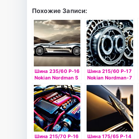
Похожие Записи:
Шина 235/60 Р-16
Шина 215/60 Р-17
Nokian Nordman S
Nokian Nordman-7
SUV 100T б/к
SUV 100T б/к ш
Шина 215/70 Р-16
Шина 175/65 Р-14