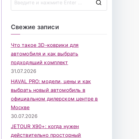
П
о
и
Свежие записи
с
к
Что такое 3D-коврики для
д
автомобиля и как выбрать
л
подходящий комплект
я
31.07.2026
:
HAVAL PRO: модели, цены и как
выбрать новый автомобиль в
официальном дилерском центре в
Москве
30.07.2026
JETOUR X90+: когда нужен
действительно просторный