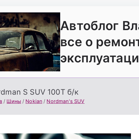
Автоблог В
все о ремон
эксплуатаци
rdman S SUV 100T б/к
в
Шины
Nokian
Nordman's SUV