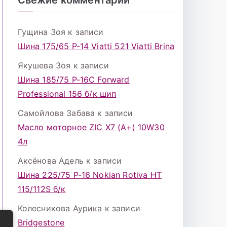
Гущина Зоя
к записи
Шина 175/65 Р-14 Viatti 521 Viatti Brina
Якушева Зоя
к записи
Шина 185/75 Р-16С Forward
Professional 156 б/к шип
Самойлова Забава
к записи
Масло моторное ZIC X7 (A+) 10W30
4л
Аксёнова Адель
к записи
Шина 225/75 Р-16 Nokian Rotiva HT
115/112S б/к
Колесникова Аурика
к записи
Bridgestone