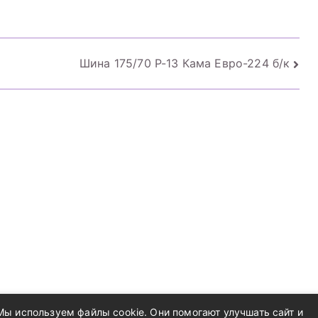
75T б/к шип
92T б/к шип
Шина 175/70 Р-13 Кама Евро-224 б/к
Мы используем файлы cookie. Они помогают улучшать сайт и