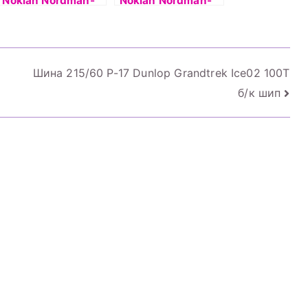
Nokian Nordman-
Nokian Nordman-
SZ 97V б/к
SZ 101V б/к
Шина 215/60 Р-17 Dunlop Grandtrek Ice02 100T
б/к шип