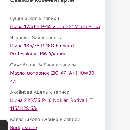
Гущина Зоя
к записи
Шина 175/65 Р-14 Viatti 521 Viatti Brina
Якушева Зоя
к записи
Шина 185/75 Р-16С Forward
Professional 156 б/к шип
Самойлова Забава
к записи
Масло моторное ZIC X7 (A+) 10W30
4л
Аксёнова Адель
к записи
Шина 225/75 Р-16 Nokian Rotiva HT
115/112S б/к
Колесникова Аурика
к записи
Bridgestone