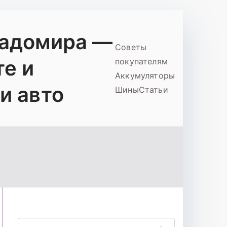
ладомира —
Советы
те и
покупателям
Аккумуляторы
и авто
Шины
Статьи