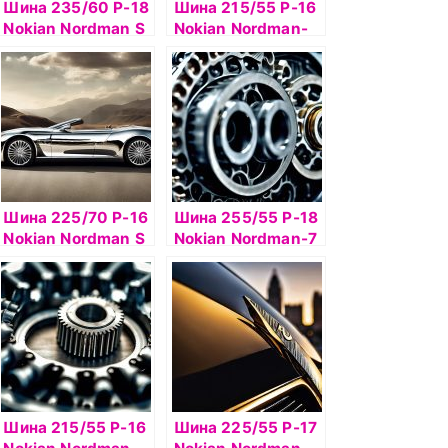
Шина 235/60 Р-18
Шина 215/55 Р-16
Nokian Nordman S
Nokian Nordman-
SUV 103H б/к
SX2 97H б/к
Шина 225/70 Р-16
Шина 255/55 Р-18
Nokian Nordman S
Nokian Nordman-7
SUV 103Т б/к
SUV 109T б/к ш
Шина 215/55 Р-16
Шина 225/55 Р-17