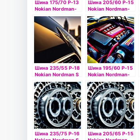
Шина 175/70 Р-13
Шина 205/60 Р-15
Nokian Nordman-
Nokian Nordman-
SX2 82T б/к
SX2 91H б/к
Шина 235/55 Р-18
Шина 195/60 Р-15
Nokian Nordman S
Nokian Nordman-
SUV 100H б/к
RS2 92R б/к
Шина 235/75 Р-16
Шина 205/65 Р-15