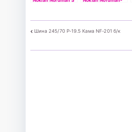
Nokian Nordman S
Nokian Nordman-
SUV 108T б/к
SX2 94H б/к
Навигация
Шина 245/70 Р-19.5 Кама NF-201 б/к
по
записям