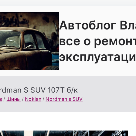
Автоблог В
все о ремон
эксплуатаци
rdman S SUV 107T б/к
в
Шины
Nokian
Nordman's SUV