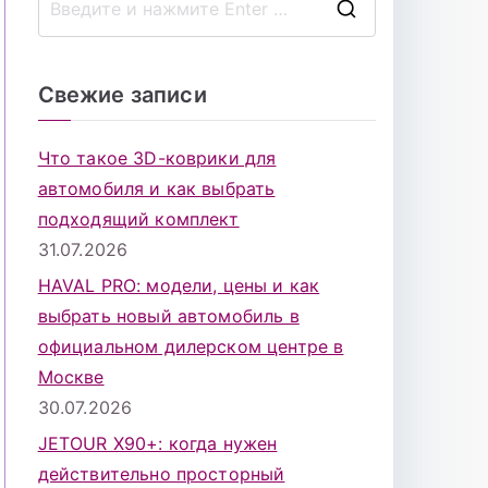
П
о
и
Свежие записи
с
к
Что такое 3D-коврики для
д
автомобиля и как выбрать
л
подходящий комплект
я
31.07.2026
:
HAVAL PRO: модели, цены и как
выбрать новый автомобиль в
официальном дилерском центре в
Москве
30.07.2026
JETOUR X90+: когда нужен
действительно просторный