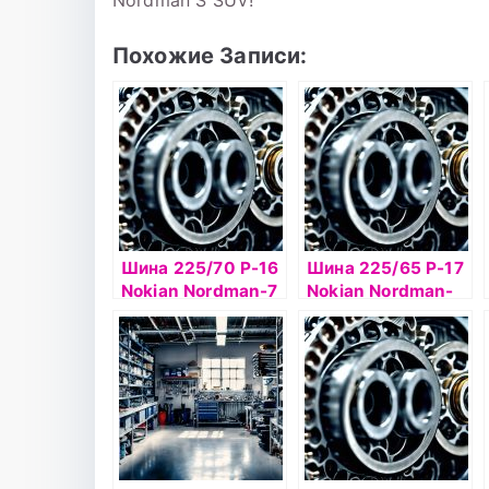
Nordman S SUV!
Похожие Записи:
Шина 225/70 Р-16
Шина 225/65 Р-17
Nokian Nordman-7
Nokian Nordman-
SUV 107T б/к ш
RS2 SUV 106R б/к