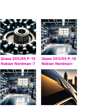
Шина 205/65 Р-15
Шина 205/55 Р-16
Nokian Nordman-7
Nokian Nordman-
99T б/к шип
RS2 94R б/к