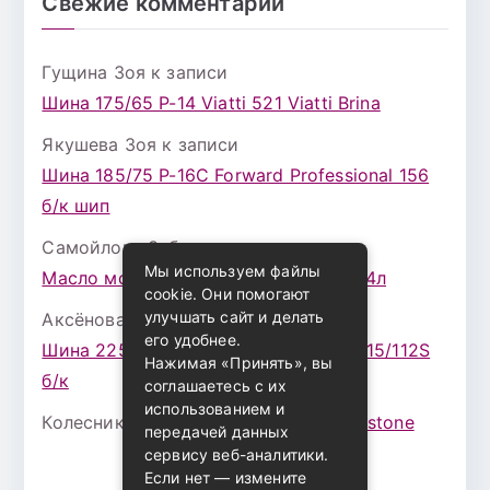
Свежие комментарии
Гущина Зоя
к записи
Шина 175/65 Р-14 Viatti 521 Viatti Brina
Якушева Зоя
к записи
Шина 185/75 Р-16С Forward Professional 156
б/к шип
Самойлова Забава
к записи
Мы используем файлы
Масло моторное ZIC X7 (A+) 10W30 4л
cookie. Они помогают
улучшать сайт и делать
Аксёнова Адель
к записи
его удобнее.
Шина 225/75 Р-16 Nokian Rotiva HT 115/112S
Нажимая «Принять», вы
б/к
соглашаетесь с их
использованием и
Колесникова Аурика
к записи
Bridgestone
передачей данных
сервису веб-аналитики.
Если нет — измените