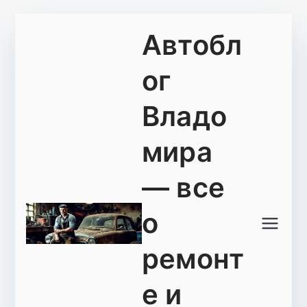
Перейти
Автобл
к
содержимому
ог
Владо
мира
— все
о
ремонт
е и