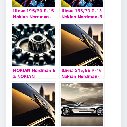
Шина 195/60 Р-15
Шина 155/70 Р-13
Nokian Nordman-
Nokian Nordman-5
RS2 92R б/к
75T б/к шип
NOKIAN Nordman 5
Шина 215/55 Р-16
& NOKIAN
Nokian Nordman-
NORDMAN 5
SX2 97H б/к