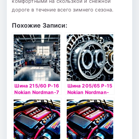
комфортными на скользкой и снежной
дороге в течение всего зимнего сезона.
Похожие Записи:
Шина 215/60 Р-16
Шина 205/65 Р-15
Nokian Nordman-7
Nokian Nordman-
99T б/к шип
SX2 94H б/к