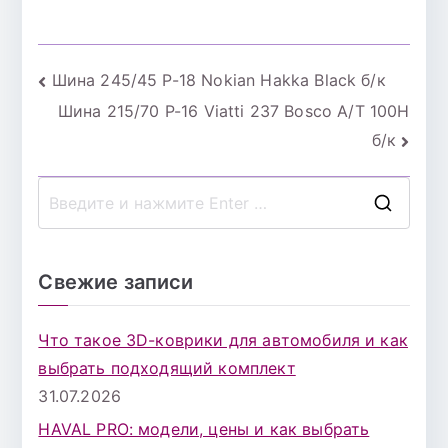
Навигация
Шина 245/45 Р-18 Nokian Hakka Black б/к
Шина 215/70 Р-16 Viatti 237 Bosco A/T 100Н
по
б/к
записям
П
о
и
Свежие записи
с
к
Что такое 3D-коврики для автомобиля и как
д
выбрать подходящий комплект
л
31.07.2026
я
HAVAL PRO: модели, цены и как выбрать
: