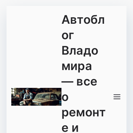
Перейти
Автобл
к
содержимому
ог
Владо
мира
— все
о
ремонт
е и