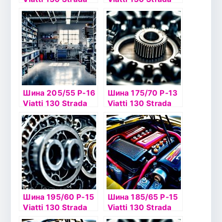
Asimmetrico
Asimmetrico 95V
б/к
Шина 205/55 Р-16
Шина 175/70 Р-13
Viatti 130 Strada
Viatti 130 Strada
Asimmetrico
Asimmetrico 82Hб/
к
Шина 195/60 Р-15
Шина 185/65 Р-15
Viatti 130 Strada
Viatti 130 Strada
Asimmetrico б/к
Asimmetrico TL