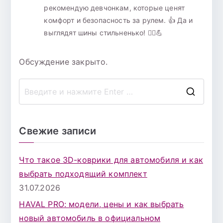
рекомендую девчонкам, которые ценят
комфорт и безопасность за рулем. 👍 Да и
выглядят шины стильненько! 💁‍♀️💪
Обсуждение закрыто.
П
о
и
Свежие записи
с
к
Что такое 3D-коврики для автомобиля и как
д
выбрать подходящий комплект
л
31.07.2026
я
HAVAL PRO: модели, цены и как выбрать
:
новый автомобиль в официальном