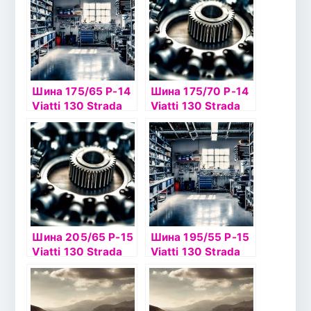
Шина 175/65 Р-14
Шина 175/70 Р-14
Viatti 130 Strada
Viatti 130 Strada
Asimmetrico Viatti
Asimmetrico
Шина 205/65 Р-15
Шина 195/55 Р-15
Viatti 130 Strada
Viatti 130 Strada
Asimmetrico б/к
Asimmetrico б/к