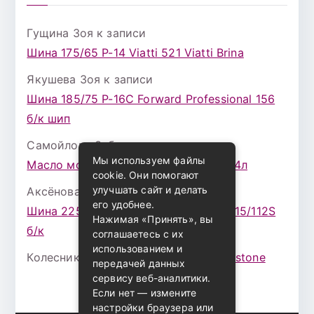
Гущина Зоя
к записи
Шина 175/65 Р-14 Viatti 521 Viatti Brina
Якушева Зоя
к записи
Шина 185/75 Р-16С Forward Professional 156
б/к шип
Самойлова Забава
к записи
Мы используем файлы
Масло моторное ZIC X7 (A+) 10W30 4л
cookie. Они помогают
улучшать сайт и делать
Аксёнова Адель
к записи
его удобнее.
Шина 225/75 Р-16 Nokian Rotiva HT 115/112S
Нажимая «Принять», вы
б/к
соглашаетесь с их
использованием и
Колесникова Аурика
к записи
Bridgestone
передачей данных
сервису веб-аналитики.
Если нет — измените
настройки браузера или