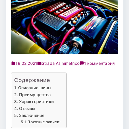
к
18.02.2021
Strada Asimmetrico
1 комментарий
записи
Шина
Содержание
185/60
Описание шины
Р-15
Преимущества
Viatti
Характеристики
130
Отзывы
Strada
Заключение
Asimme
Похожие записи:
TL