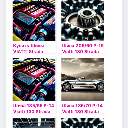
Купить Шины
Шина 205/60 Р-16
VIATTI Strada
Viatti 130 Strada
Asimmetrico
Asimmetrico TL
Шина 185/65 Р-14
Шина 185/70 Р-14
Viatti 130 Strada
Viatti 130 Strada
Asimmetrico б/к
Asimmetrico TL