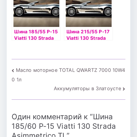
Шина 185/55 Р-15
Шина 215/55 Р-17
Viatti 130 Strada
Viatti 130 Strada
Asimmetrico 82H
94Vб/к
Навигация
Масло моторное TOTAL QWARTZ 7000 10W4
0 1л
по
Аккумуляторы в Златоусте
записям
Один комментарий к “
Шина
185/60 Р-15 Viatti 130 Strada
Asimmetrico TL
”