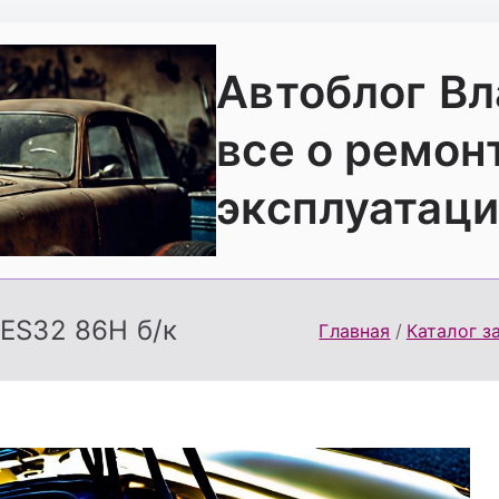
Автоблог В
все о ремон
эксплуатаци
ES32 86H б/к
Главная
Каталог з