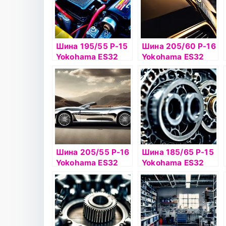
Шина 195/55 Р-15
Шина 205/60 Р-16
Yokohama ES32
Yokohama ES32
85V б/к
92H б/к
Шина 205/55 Р-16
Шина 185/65 Р-15
Yokohama ES32
Yokohama ES32
91V б/к
88Н б/к