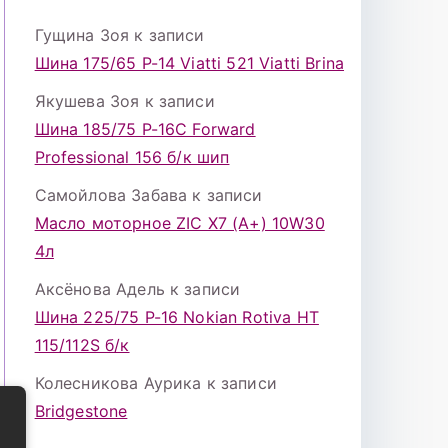
Гущина Зоя
к записи
Шина 175/65 Р-14 Viatti 521 Viatti Brina
Якушева Зоя
к записи
Шина 185/75 Р-16С Forward
Professional 156 б/к шип
Самойлова Забава
к записи
Масло моторное ZIC X7 (A+) 10W30
4л
Аксёнова Адель
к записи
Шина 225/75 Р-16 Nokian Rotiva HT
115/112S б/к
Колесникова Аурика
к записи
Bridgestone