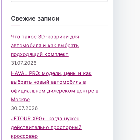
о
и
Свежие записи
с
к
Что такое 3D-коврики для
д
автомобиля и как выбрать
л
подходящий комплект
я
31.07.2026
:
HAVAL PRO: модели, цены и как
выбрать новый автомобиль в
официальном дилерском центре в
Москве
30.07.2026
JETOUR X90+: когда нужен
действительно просторный
кроссовер