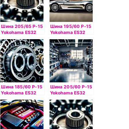
Шина 205/65 Р-15
Шина 195/60 Р-15
Yokohama ES32
Yokohama ES32
99H б/к
88Н б/к
Шина 185/60 Р-15
Шина 205/60 Р-15
Yokohama ES32
Yokohama ES32
88H б/к
91H б/к