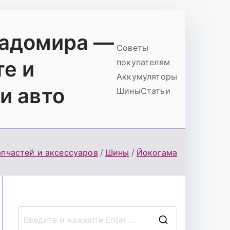
ладомира —
Советы
те и
покупателям
Аккумуляторы
и авто
Шины
Статьи
апчастей и аксессуаров
Шины
Йокогама
П