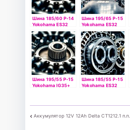
Шина 185/60 Р-14
Шина 195/65 Р-15
Yokohama ES32
Yokohama ES32
82Н б/к
91V б/к
Шина 195/55 Р-15
Шина 185/55 Р-15
Yokohama IG35+
Yokohama ES32
89T б/к шип
82V б/к
Навигация
Аккумулятор 12V 12Ah Delta СТ1212.1 п.п.
по