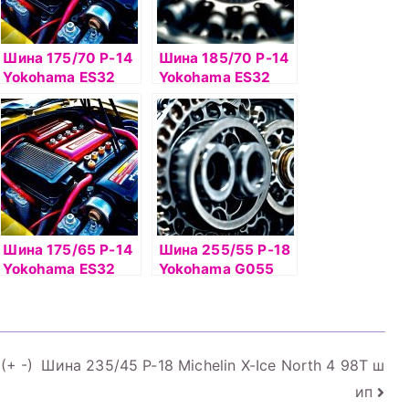
Шина 175/70 Р-14
Шина 185/70 Р-14
Yokohama ES32
Yokohama ES32
84H б/к
88Н б/к
Шина 175/65 Р-14
Шина 255/55 Р-18
Yokohama ES32
Yokohama G055
82H б/к
109V SUV б/к
(+ -)
Шина 235/45 Р-18 Michelin X-Ice North 4 98T ш
ип