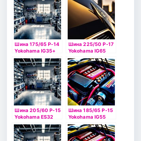
Шина 175/65 Р-14
Шина 225/50 Р-17
Yokohama IG35+
Yokohama IG65
86Т б/к шип
98T б/к шип
Шина 205/60 Р-15
Шина 185/65 Р-15
Yokohama ES32
Yokohama IG55
91H б/к
92Т б/к шип