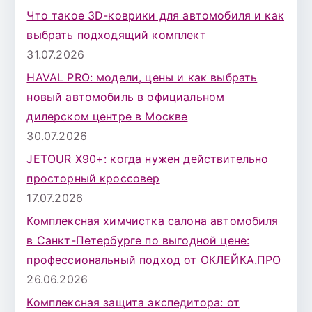
к
Что такое 3D-коврики для автомобиля и как
д
выбрать подходящий комплект
л
31.07.2026
я
HAVAL PRO: модели, цены и как выбрать
:
новый автомобиль в официальном
дилерском центре в Москве
30.07.2026
JETOUR X90+: когда нужен действительно
просторный кроссовер
17.07.2026
Комплексная химчистка салона автомобиля
в Санкт-Петербурге по выгодной цене:
профессиональный подход от ОКЛЕЙКА.ПРО
26.06.2026
Комплексная защита экспедитора: от