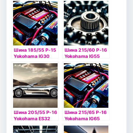
86Q б/к
84Q б/к
Шина 185/55 Р-15
Шина 215/60 Р-16
Yokohama IG30
Yokohama IG55
82Q б/к
99T б/к шип
Шина 205/55 Р-16
Шина 215/65 Р-16
Yokohama ES32
Yokohama IG65
91V б/к
102T б/к шип