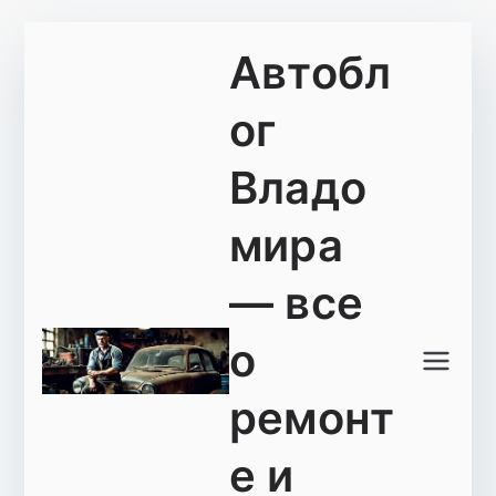
Перейти
Автобл
к
содержимому
ог
Владо
мира
— все
о
ремонт
е и