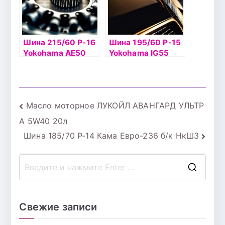
Шина 215/60 Р-16
Шина 195/60 Р-15
Yokohama AE50
Yokohama IG55
99V б/к
92T б/к шип
Навигация
Масло моторное ЛУКОЙЛ АВАНГАРД УЛЬТР
А 5W40 20л
по
Шина 185/70 Р-14 Кама Евро-236 б/к НкШЗ
записям
П
о
и
Свежие записи
с