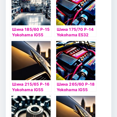
Шина 185/60 Р-15
Шина 175/70 Р-14
Yokohama IG55
Yokohama ES32
88Т б/к шип
84H б/к
Шина 215/65 Р-16
Шина 265/60 Р-18
Yokohama IG55
Yokohama IG55
102T б/к шип
114T XL б/к шип