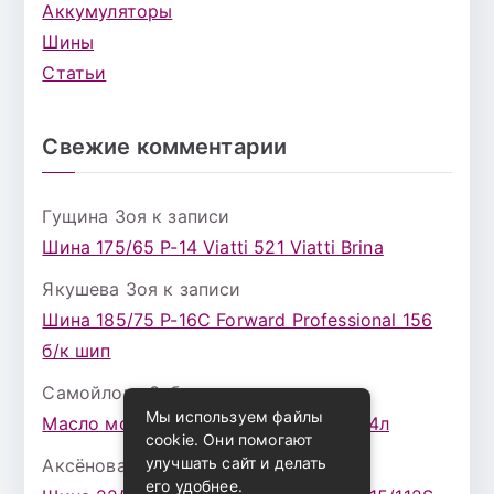
Аккумуляторы
Шины
Статьи
Свежие комментарии
Гущина Зоя
к записи
Шина 175/65 Р-14 Viatti 521 Viatti Brina
Якушева Зоя
к записи
Шина 185/75 Р-16С Forward Professional 156
б/к шип
Самойлова Забава
к записи
Мы используем файлы
Масло моторное ZIC X7 (A+) 10W30 4л
cookie. Они помогают
улучшать сайт и делать
Аксёнова Адель
к записи
его удобнее.