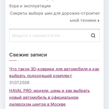
бора и эксплуатации
по
Секреты выбора шин для дорожно-строител
записям
ьной техники
П
о
и
Свежие записи
с
к
Что такое 3D-коврики для автомобиля и как
д
выбрать подходящий комплект
л
31.07.2026
я
HAVAL PRO: модели, цены и как выбрать
:
новый автомобиль в официальном
дилерском центре в Москве