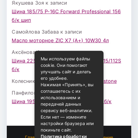
Якушева Зоя
к записи
Шина 185/75 Р-16С Forward Professional 156
б/к шип
Самойлова Забава
к записи
Масло моторное ZIC X7 (A+) 10W30 4л
Аксёнова Адель
к записи
Мы используем файлы
Шина 225/75 Р-16 Nokian Rotiva HT 115/112S
cookie. Они помогают
б/к
улучшать сайт и делать
его удобнее.
Колесникова Аурика
к записи
Bridgestone
Нажимая «Принять», вы
соглашаетесь с их
Панфилова Лира
к записи
использованием и
Шина 195/65 Р-15 Hankook K435 91Т б/к
передачей данных
сервису веб-аналитики.
Если нет — измените
настройки браузера или
покиньте сайт.
Политика обработки
Главная
Пользовательское соглашение