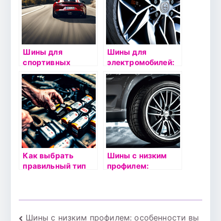
Шины для
Шины для
спортивных
электромобилей:
автомобилей:
особенности
какие модели
выбора и
выбрать?
эксплуатации
Как выбрать
Шины с низким
правильный тип
профилем:
аккумулятора для
особенности
своего
выбора и
автомобиля?
эксплуатации
Навигация
Шины с низким профилем: особенности вы