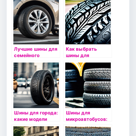
АКПП:
езды:
рекомендации
рекомендации
Лучшие шины для
Как выбрать
семейного
шины для
автомобиля: какие
автомобиля с
выбрать?
АКПП:
рекомендации
Шины для города:
Шины для
какие модели
микроавтобусов:
выбрать?
особенности
выбора и