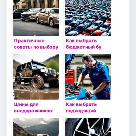
эксплуатации
Практичные
Как выбрать
советы по выбору
бюджетный бу
бу автомобиля с
автомобиль:
кузовом: седан,
советы по поиску
хэтчбек или
выгодных
универсал
предложений
Шины для
Как выбрать
внедорожников:
подходящий
особенности
аккумулятор для
выбора и
своего
эксплуатации
автомобиля