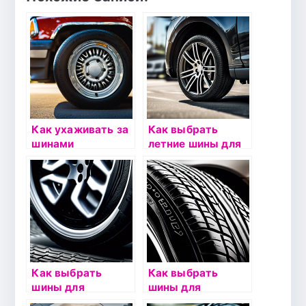
Как ухаживать за
Как выбрать
шинами
летние шины для
автомобиля:
автомобиля?
советы и
рекомендации
Как выбрать
Как выбрать
шины для
шины для
автомобиля с
экономичной