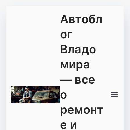
Перейти
Автобл
к
содержимому
ог
Владо
мира
— все
о
ремонт
е и