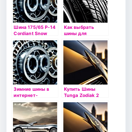
Шина 175/65 Р-14
Как выбрать
Cordiant Snow
шины для
Cross 82T б/к шип
экономичной
езды:
рекомендации
Зимние шины в
Купить Шины
интернет-
Tunga Zodiak 2
магазине
Владомир