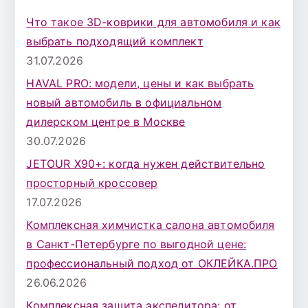
к
Что такое 3D-коврики для автомобиля и как
д
выбрать подходящий комплект
л
31.07.2026
я
HAVAL PRO: модели, цены и как выбрать
:
новый автомобиль в официальном
дилерском центре в Москве
30.07.2026
JETOUR X90+: когда нужен действительно
просторный кроссовер
17.07.2026
Комплексная химчистка салона автомобиля
в Санкт-Петербурге по выгодной цене:
профессиональный подход от ОКЛЕЙКА.ПРО
26.06.2026
Комплексная защита экспедитора: от