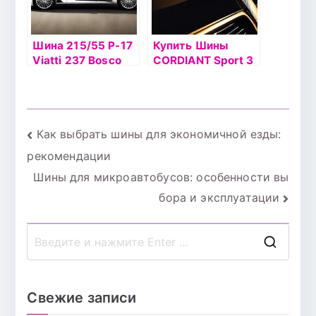
Шина 215/55 Р-17
Купить Шины
Viatti 237 Bosco
CORDIANT Sport 3
A/T TL
Навигация
Как выбрать шины для экономичной езды:
рекомендации
по
Шины для микроавтобусов: особенности вы
записям
бора и эксплуатации
П
о
и
Свежие записи
с