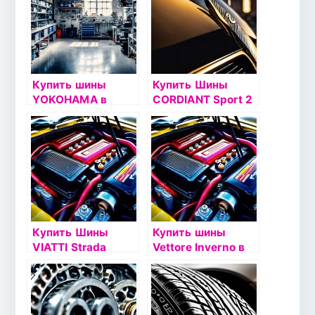
Купить шины
Купить Шины
YOKOHAMA в
CORDIANT Sport 2
Златоусте
Купить Шины
Купить шины
VIATTI Strada
Vettore Inverno в
Asimmetrico
Златоусте