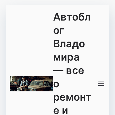
Перейти
Автобл
к
содержимому
ог
Владо
мира
— все
о
ремонт
е и