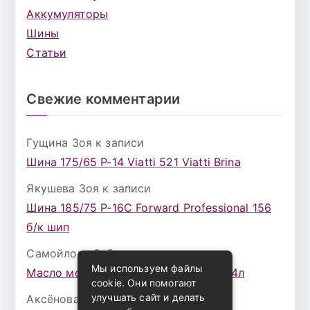
Аккумуляторы
Шины
Статьи
Свежие комментарии
Гущина Зоя
к записи
Шина 175/65 Р-14 Viatti 521 Viatti Brina
Якушева Зоя
к записи
Шина 185/75 Р-16С Forward Professional 156
б/к шип
Самойлова Забава
к записи
Мы используем файлы
Масло моторное ZIC X7 (A+) 10W30 4л
cookie. Они помогают
улучшать сайт и делать
Аксёнова Адель
к записи