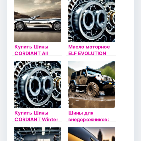
Купить Шины
Масло моторное
CORDIANT All
ELF EVOLUTION
Terrain
900 SXR 5W30 1л
Купить Шины
Шины для
CORDIANT Winter
внедорожников:
Drive
особенности
выбора и
эксплуатации