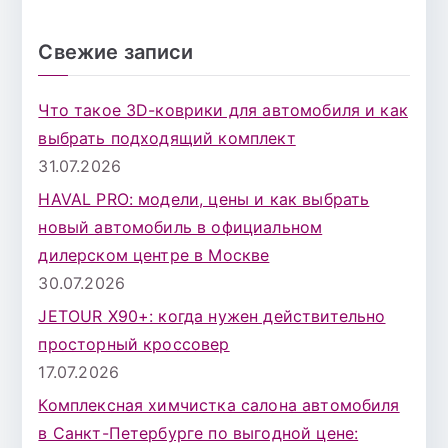
о
и
Свежие записи
с
к
Что такое 3D-коврики для автомобиля и как
д
выбрать подходящий комплект
л
31.07.2026
я
HAVAL PRO: модели, цены и как выбрать
:
новый автомобиль в официальном
дилерском центре в Москве
30.07.2026
JETOUR X90+: когда нужен действительно
просторный кроссовер
17.07.2026
Комплексная химчистка салона автомобиля
в Санкт-Петербурге по выгодной цене: