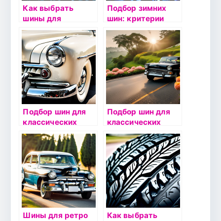
Как выбрать
Подбор зимних
шины для
шин: критерии
автобусов:
выбора и
критерии и
рекомендации
рекомендации
Подбор шин для
Подбор шин для
классических
классических
автомобилей:
автомобилей:
рекомендации
рекомендации
Шины для ретро
Как выбрать