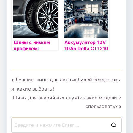
эксплуатации
Шины с низким
Аккумулятор 12V
профилем:
10Ah Delta СТ1210
особенности
п.п. (+ -)
выбора и
эксплуатации
Навигация
Лучшие шины для автомобилей бездорожь
я: какие выбрать?
по
Шины для аварийных служб: какие модели и
записям
спользовать?
П