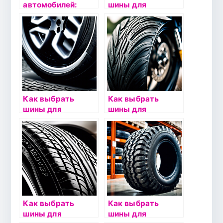
автомобилей:
шины для
подбор и
автомобиля с
эксплуатация
АКПП:
рекомендации
Как выбрать
Как выбрать
шины для
шины для
автомобиля с
мотоцикла:
АКПП:
рекомендации
рекомендации
Как выбрать
Как выбрать
шины для
шины для