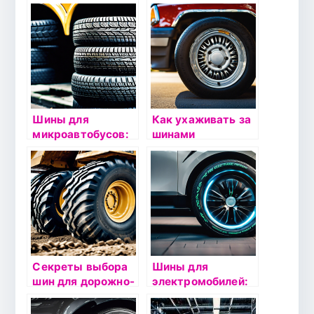
экономичной
грузовых
езды:
автомобилей:
рекомендации
рекомендации
Шины для
Как ухаживать за
микроавтобусов:
шинами
особенности
автомобиля:
выбора и
советы и
эксплуатации
рекомендации
Секреты выбора
Шины для
шин для дорожно-
электромобилей:
строительной
особенности
техники
выбора и