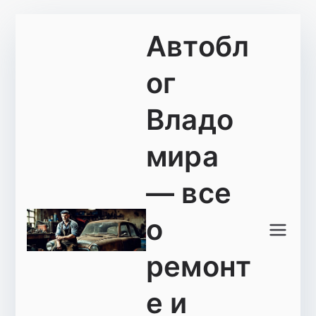
Перейти
Автобл
к
содержимому
ог
Владо
мира
— все
о
ремонт
е и