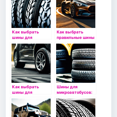
Как выбрать
Как выбрать
шины для
правильные шины
автобусов:
для автомобилей с
критерии и
системой ESP?
рекомендации
Как выбрать
Шины для
шины для
микроавтобусов:
автомобиля с
особенности
пневмоподвеской:
выбора и
советы
эксплуатации