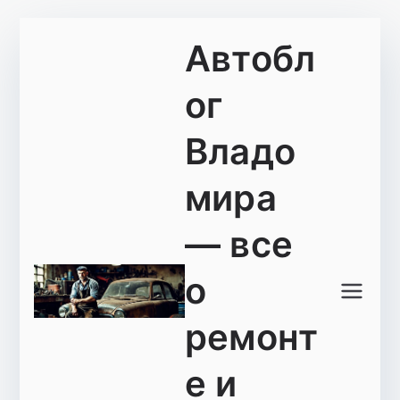
Перейти
Автобл
к
содержимому
ог
Владо
мира
— все
о
ремонт
е и