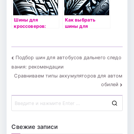
Шины для
Как выбрать
кроссоверов:
шины для
особенности
автомобиля с
выбора и
АКПП:
эксплуатации
рекомендации
Навигация
Подбор шин для автобусов дальнего следо
вания: рекомендации
по
Сравниваем типы аккумуляторов для автом
записям
обилей
П
о
и
Свежие записи
с