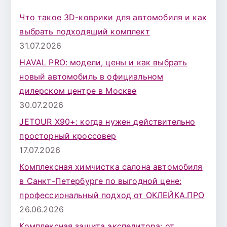
к
Что такое 3D-коврики для автомобиля и как
д
выбрать подходящий комплект
л
31.07.2026
я
HAVAL PRO: модели, цены и как выбрать
:
новый автомобиль в официальном
дилерском центре в Москве
30.07.2026
JETOUR X90+: когда нужен действительно
просторный кроссовер
17.07.2026
Комплексная химчистка салона автомобиля
в Санкт-Петербурге по выгодной цене:
профессиональный подход от ОКЛЕЙКА.ПРО
26.06.2026
Комплексная защита экспедитора: от