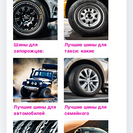
какие модели
выбрать?
Шины для
Лучшие шины для
запорожцев:
такси: какие
какие модели
модели выбрать?
подойдут?
Лучшие шины для
Лучшие шины для
автомобилей
семейного
бездорожья:
автомобиля: какие
какие выбрать?
выбрать?