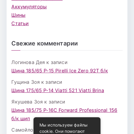
Аккумуляторы
Шины
Статьи
Свежие комментарии
Логинова Дея
к записи
Шина 185/65 Р-15 Pirelli Ice Zero 92T б/к
Гущина Зоя
к записи
Шина 175/65 Р-14 Viatti 521 Viatti Brina
Якушева Зоя
к записи
Шина 185/75 Р-16С Forward Professional 156
б/к шип
Мы используем файлы
Самойлова Забава
к записи
cookie. Они помогают