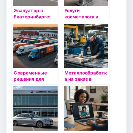
Эвакуатор в
Услуги
Екатеринбурге:
косметолога и
Надёжные услуги
консультации
по доступной цене
дерматолога по
выгодной
стоимости в
Екатеринбурге —
косметологическа
я клиника
Эстевита
Современные
Металлообработк
решения для
а на заказ в
автодоставки: как
Москве: Как
выбрать
выбрать
надежного
надежного
партнера
партнера