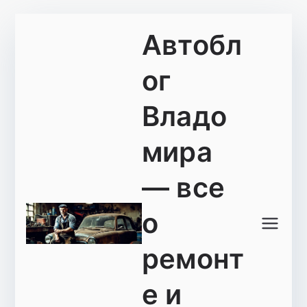
Перейти
Автобл
к
содержимому
ог
Владо
мира
— все
о
ремонт
е и