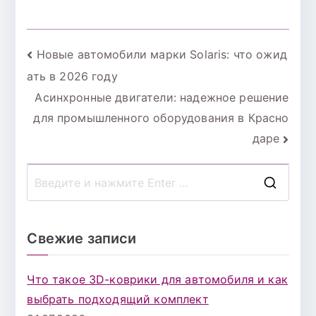
через мобильные
полезные советы
приложения: как
и секреты
выбрать лучшее
Навигация
Новые автомобили марки Solaris: что ожид
решение для
своих нужд
ать в 2026 году
по
Асинхронные двигатели: надежное решение
записям
для промышленного оборудования в Красно
даре
П
о
и
Свежие записи
с
к
Что такое 3D-коврики для автомобиля и как
д
выбрать подходящий комплект
л