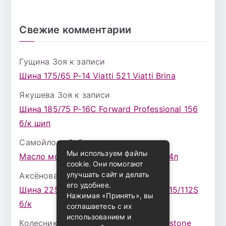
Свежие комментарии
Гущина Зоя
к записи
Шина 175/65 Р-14 Viatti 521 Viatti Brina
Якушева Зоя
к записи
Шина 185/75 Р-16С Forward Professional 156
б/к шип
Самойлова Забава
к записи
Мы используем файлы
Масло моторное ZIC X7 (A+) 10W30 4л
cookie. Они помогают
улучшать сайт и делать
Аксёнова Адель
к записи
его удобнее.
Шина 225/75 Р-16 Nokian Rotiva HT 115/112S
Нажимая «Принять», вы
б/к
соглашаетесь с их
использованием и
Колесникова Аурика
к записи
Bridgestone