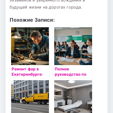
будущей жизни на дорогах города.
Похожие Записи:
Ремонт фар в
Полное
Екатеринбурге:
руководство по
как выбрать
обучению на
качественное
права категории B
обслуживание по
в автошколе
доступной цене
Сатурн Казань