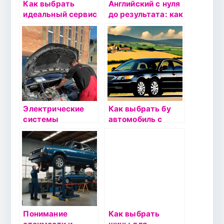
Как выбрать
Английский с нуля
идеальный сервис
до результата: как
для вашего BMW:
достичь цели
советы и
вместе с ONLINE
рекомендации
CLASS.BY
Электрические
Как выбрать бу
системы
автомобиль с
автомобилей: Как
низким пробегом:
выбрать
на что обратить
автоэлектрика и
внимание
не ошибиться
Понимание
Как выбрать