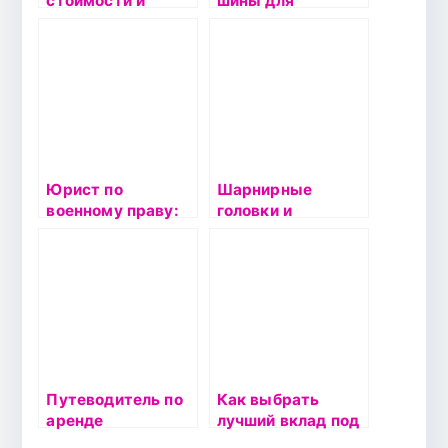
стоимости и
шины для
карты ТО: как
автомобиля с
выбрать
приводом на все
идеальное
колеса?
сервисное
обслуживание для
автомобиля
Юрист по
Шарнирные
военному праву:
головки и
что нужно знать,
наконечники
чтобы выбрать
штоков: как
правильного
выбрать и купить
специалиста
в Санкт-
Петербурге
Путеводитель по
Как выбрать
аренде
лучший вклад под
автомобилей
проценты: