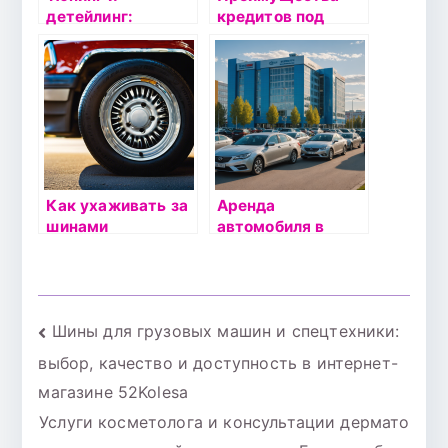
детейлинг:
кредитов под
Искусство
залог автомобиля
преобразования
на Avtodengi24
автомобиля в Pro
Service
Как ухаживать за
Аренда
шинами
автомобиля в
автомобиля:
Сургуте: Полное
советы и
руководство
рекомендации
Навигация
Шины для грузовых машин и спецтехники:
выбор, качество и доступность в интернет-
по
магазине 52Kolesa
записям
Услуги косметолога и консультации дермато