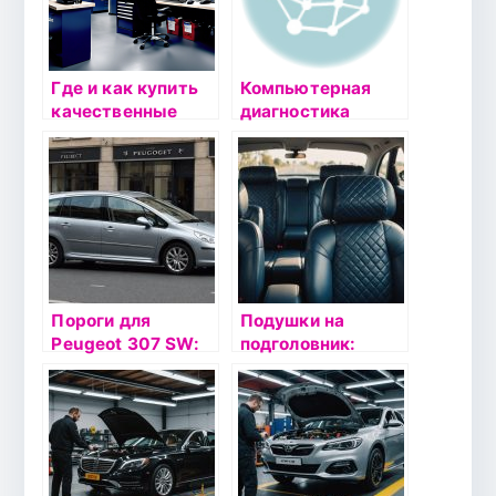
Где и как купить
Компьютерная
качественные
диагностика
автозапчасти в
автомобиля: ключ
Минске и
к долголетию
Беларуси
вашего
автомобиля в
Невском районе
СПб
Пороги для
Подушки на
Peugeot 307 SW:
подголовник:
Надежность и
комфорт и стиль
стиль для вашего
для вашего
автомобиля
автомобиля