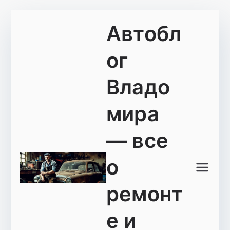
Перейти
Автобл
к
содержимому
ог
Владо
мира
— все
о
ремонт
е и