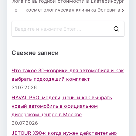
лога по выгодной стоимости в Екатеринбург
е — косметологическая клиника Эстевита
П
о
и
Свежие записи
с
к
Что такое 3D-коврики для автомобиля и как
д
выбрать подходящий комплект
л
31.07.2026
я
HAVAL PRO: модели, цены и как выбрать
:
новый автомобиль в официальном
дилерском центре в Москве
30.07.2026
JETOUR X90+: когда нужен действительно