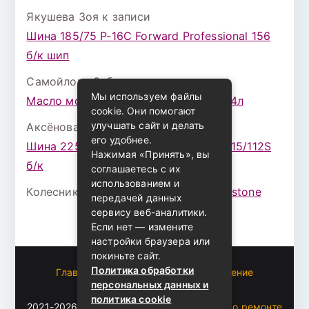
Якушева Зоя
к записи
Шина 185/75 Р-16С Forward Professional 156
б/к шип
Самойлова Забава
к записи
Мы используем файлы
Масло моторное ZIC X7 (A+) 10W30 4л
cookie. Они помогают
улучшать сайт и делать
Аксёнова Адель
к записи
его удобнее.
Шина 225/75 Р-16 Nokian Rotiva HT 115/112S
Нажимая «Принять», вы
б/к
соглашаетесь с их
использованием и
Колесникова Аурика
к записи
Bridgestone
передачей данных
сервису веб-аналитики.
Если нет — измените
настройки браузера или
покиньте сайт.
Политика обработки
Главная
Пользовательское соглашение
персональных данных и
Карта сайта
политика cookie
2021-2026 (c)
Автоблог Владомира — все о ремонте