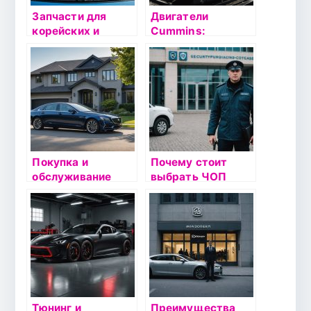
Запчасти для
Двигатели
корейских и
Cummins:
японских
надежность и
грузовых
эффективность
автомобилей:
для вашего
качество и
бизнеса
надежность в
интернет-
магазине ГУАР
Покупка и
Почему стоит
обслуживание
выбрать ЧОП
автомобилей:
«Урал-
велосипед вашего
безопасность»
завтра
для охраны
вашего бизнеса
Тюнинг и
Преимущества