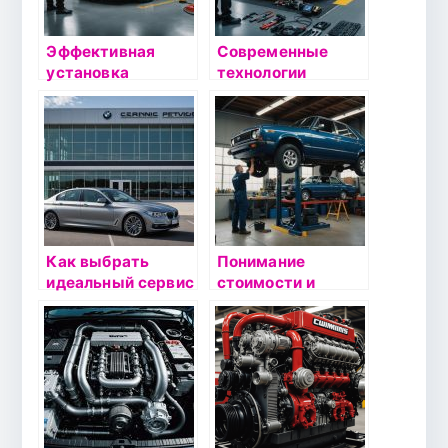
Эффективная
Современные
установка
технологии
автомобильной
ремонта
сигнализации в
пневмоподвески:
СПб:
что нужно знать
оптимальные
каждому
решения для
автовладельцу
безопасности
вашего
автомобиля
Как выбрать
Понимание
идеальный сервис
стоимости и
для вашего BMW:
карты ТО: как
советы и
выбрать
рекомендации
идеальное
сервисное
обслуживание для
автомобиля