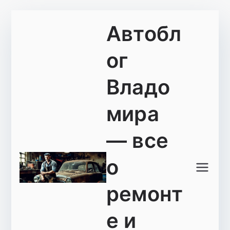
Перейти
Автобл
к
содержимому
ог
Владо
мира
— все
о
ремонт
е и