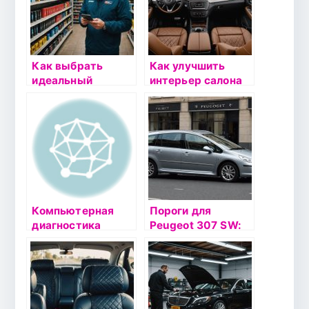
Как выбрать
Как улучшить
идеальный
интерьер салона
автомобильный
автомобиля
аккумулятор в
Mercedes V-Class
Санкт-
Петербурге:
полное
руководство
Компьютерная
Пороги для
диагностика
Peugeot 307 SW:
автомобиля: ключ
Надежность и
к долголетию
стиль для вашего
вашего
автомобиля
автомобиля в
Невском районе