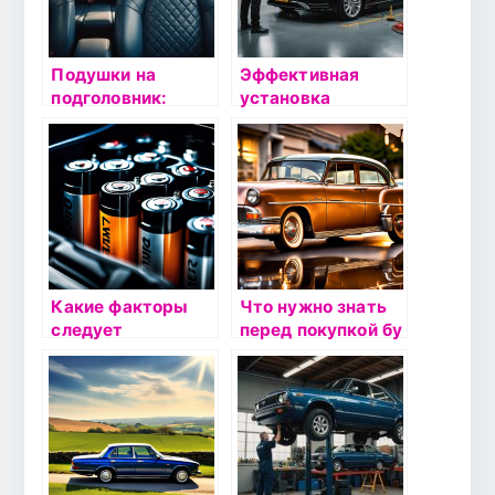
СПб
Подушки на
Эффективная
подголовник:
установка
комфорт и стиль
автомобильной
для вашего
сигнализации в
автомобиля
СПб:
оптимальные
решения для
безопасности
вашего
автомобиля
Какие факторы
Что нужно знать
следует
перед покупкой бу
учитывать при
автомобиля:
выборе ёмкости
секреты
аккумулятора для
экспертов
автомобиля?