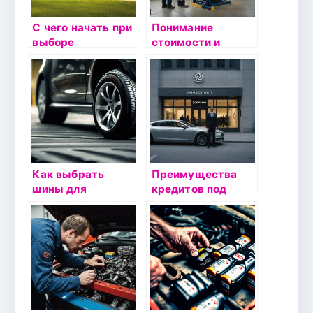
С чего начать при
Понимание
выборе
стоимости и
подержанного
карты ТО: как
автомобиля:
выбрать
пошаговая
идеальное
инструкция
сервисное
обслуживание для
автомобиля
Как выбрать
Преимущества
шины для
кредитов под
автомобиля с
залог автомобиля
пневмоподвеской:
на Avtodengi24
советы