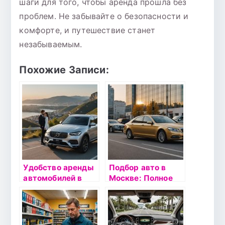
шаги для того, чтобы аренда прошла без
проблем. Не забывайте о безопасности и
комфорте, и путешествие станет
незабываемым.
Похожие Записи:
Удобство аренды
Подбор авто в
автомобилей в
Москве: Полное
Кисловодске с
руководство по
Автокруиз26
услугам
автоподбора с
пробегом