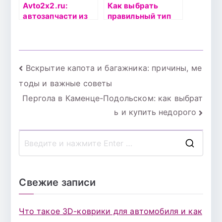
Avto2x2.ru:
Как выбрать
автозапчасти из
правильный тип
Европы —
аккумулятора для
ориентир для
своего
качественного
автомобиля?
ремонта вашего
Навигация
Вскрытие капота и багажника: причины, ме
автомобиля
тоды и важные советы
по
Пергола в Каменце-Подольском: как выбрат
записям
ь и купить недорого
П
о
и
Свежие записи
с
к
Что такое 3D-коврики для автомобиля и как
д