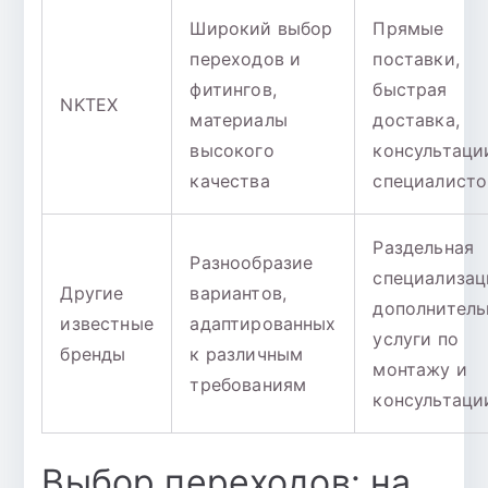
Широкий выбор
Прямые
переходов и
поставки,
фитингов,
быстрая
NKТЕХ
материалы
доставка,
высокого
консультаци
качества
специалисто
Раздельная
Разнообразие
специализац
Другие
вариантов,
дополнитель
известные
адаптированных
услуги по
бренды
к различным
монтажу и
требованиям
консультаци
Выбор переходов: на