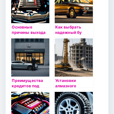
особенности
выгодной
процесса
стоимости
Основные
Как выбрать
причины выхода
надежный бу
аккумулятора из
автомобиль:
строя и как их
основные
избежать
критерии и
проверки
Преимущества
Установки
кредитов под
алмазного
залог автомобиля
бурения: что
на Avtodengi24
нужно знать
перед покупкой?