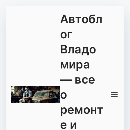
Перейти
Автобл
к
содержимому
ог
Владо
мира
— все
о
ремонт
е и