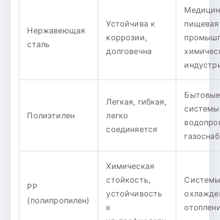
Медицин
Устойчива к
пищевая
Нержавеющая
коррозии,
промышл
сталь
долговечна
химичес
индустр
Бытовы
Легкая, гибкая,
системы
Полиэтилен
легко
водопро
соединяется
газосна
Химическая
стойкость,
Систем
PP
устойчивость
охлажде
(полипропилен)
к
отоплен