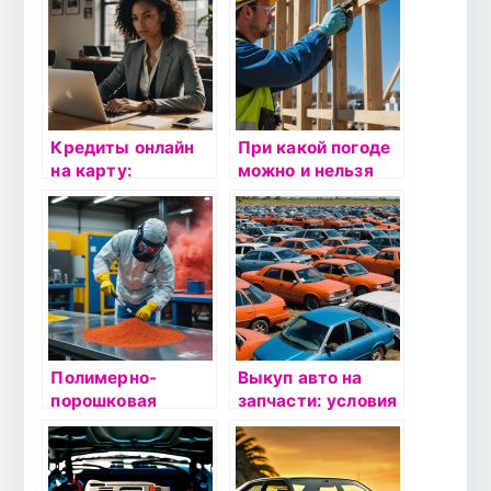
преимущества и
советы по выбору
Кредиты онлайн
При какой погоде
на карту:
можно и нельзя
Возможности и
наносить
преимущества
герметик?
сервиса Credit24
Основные
рекомендации
Полимерно-
Выкуп авто на
порошковая
запчасти: условия
окраска:
сдачи в скупку и
технологии,
преимущества,
преимущества и
продажа по