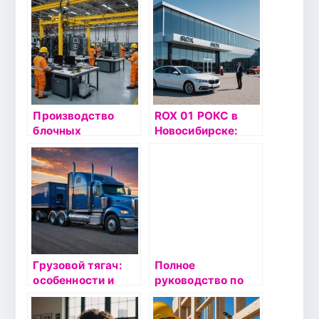
Производство
ROX 01 РОКС в
блочных
Новосибирске:
комплектных
Официальный
трансформаторн
дилер ROX и его
ых подстанций:
преимущества
преимущества и
для
применение
автолюбителей
Грузовой тягач:
Полное
особенности и
руководство по
преимущества
седану JAC J7:
характеристики,