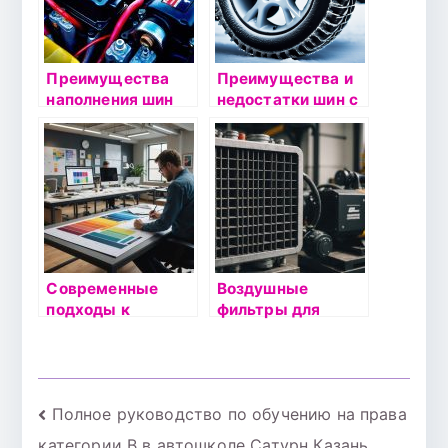
Преимущества
Преимущества и
наполнения шин
недостатки шин с
азотом
самовыравниваю
щимися шипами
Современные
Воздушные
подходы к
фильтры для
ремонту: от
компрессоров:
планирования до
Что нужно знать
реализации
перед покупкой
Навигация
Полное руководство по обучению на права
категории B в автошколе Сатурн Казань