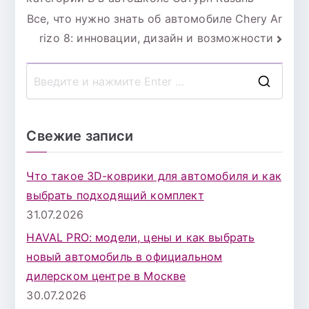
по
Все, что нужно знать об автомобиле Chery Ar
записям
rizo 8: инновации, дизайн и возможности
П
о
и
Свежие записи
с
к
Что такое 3D-коврики для автомобиля и как
д
выбрать подходящий комплект
л
31.07.2026
я
HAVAL PRO: модели, цены и как выбрать
:
новый автомобиль в официальном
дилерском центре в Москве
30.07.2026