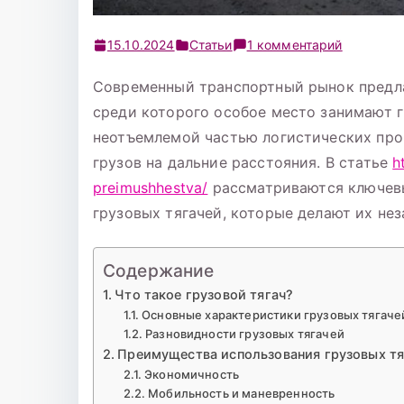
к
15.10.2024
Статьи
1 комментарий
записи
Современный транспортный рынок предла
Грузовой
среди которого особое место занимают 
тягач:
особенно
неотъемлемой частью логистических про
и
грузов на дальние расстояния. В статье
h
преимущ
preimushhestva/
рассматриваются ключевы
грузовых тягачей, которые делают их не
Содержание
Что такое грузовой тягач?
Основные характеристики грузовых тягаче
Разновидности грузовых тягачей
Преимущества использования грузовых тя
Экономичность
Мобильность и маневренность