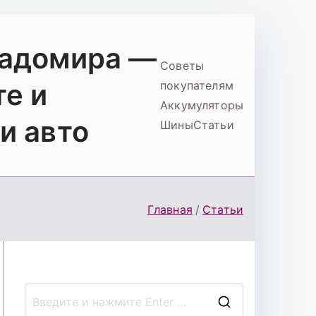
ладомира —
Советы
те и
покупателям
Аккумуляторы
и авто
Шины
Статьи
Главная
Статьи
П