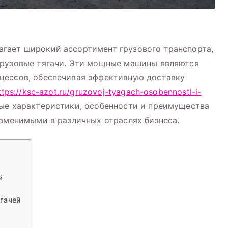
гает широкий ассортимент грузового транспорта,
грузовые тягачи. Эти мощные машины являются
сти
цессов, обеспечивая эффективную доставку
ttps://ksc-azot.ru/gruzovoj-tyagach-osobennosti-i-
ества
е характеристики, особенности и преимущества
заменимыми в различных отраслях бизнеса.
й
гачей