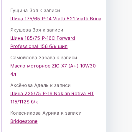
Гущина Зоя
к записи
Шина 175/65 Р-14 Viatti 521 Viatti Brina
Якушева Зоя
к записи
Шина 185/75 Р-16С Forward
Professional 156 б/к шип
Самойлова Забава
к записи
Масло моторное ZIC X7 (A+) 10W30
4л
Аксёнова Адель
к записи
Шина 225/75 Р-16 Nokian Rotiva HT
115/112S б/к
Колесникова Аурика
к записи
Bridgestone