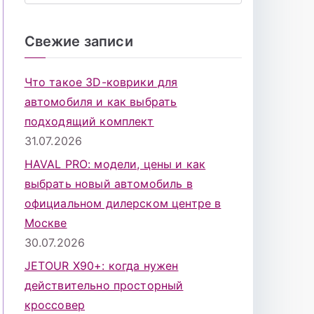
о
и
Свежие записи
с
к
Что такое 3D-коврики для
д
автомобиля и как выбрать
л
подходящий комплект
я
31.07.2026
:
HAVAL PRO: модели, цены и как
выбрать новый автомобиль в
официальном дилерском центре в
Москве
30.07.2026
JETOUR X90+: когда нужен
действительно просторный
кроссовер