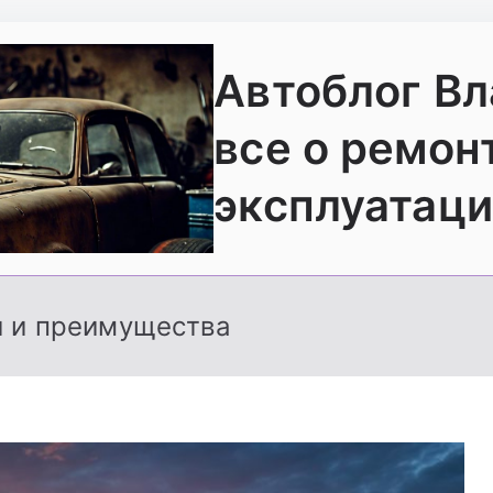
Автоблог В
все о ремон
эксплуатаци
и и преимущества