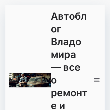
Перейти
Автобл
к
содержимому
ог
Владо
мира
— все
о
ремонт
е и