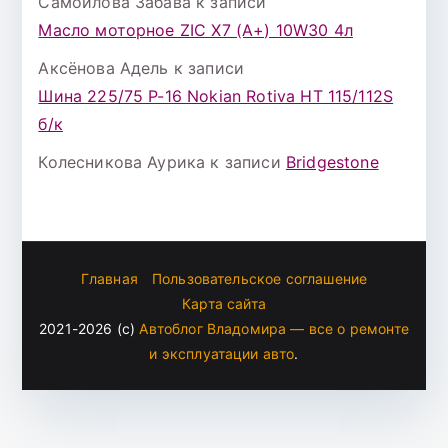
Самойлова Забава
к записи
Масло моторное ZIC X7 (A+) 10W30 4л
Аксёнова Адель
к записи
Шина 225/75 Р-16 Nokian Rotiva HT 115/112S
б/к
Колесникова Аурика
к записи
Bridgestone
Главная
Пользовательское соглашение
Карта сайта
2021-2026 (c)
Автоблог Владомира — все о ремонте
и эксплуатации авто
.