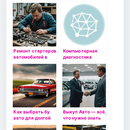
автомобилей: Как
карты ТО: как
выбрать
выбрать
автоэлектрика и
идеальное
не ошибиться
сервисное
обслуживание для
автомобиля
Ремонт стартеров
Компьютерная
автомобилей в
диагностика
Москве по низкой
автомобиля: ключ
цене —
к долголетию
Восстановление
вашего
стартера авто от
автомобиля в
АгрегатМоторс
Невском районе
СПб
Как выбрать бу
Выкуп Авто — всё,
авто для долгой
что нужно знать
эксплуатации: