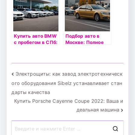
экономные
варианты
Купить авто BMW
Подбор авто в
с пробегом в СПб:
Москве: Полное
Цены на б/у
руководство по
автомобили в
услугам
автосалонах
автоподбора с
WAGNER AUTO в
пробегом
Навигация
Электрощиты: как завод электротехническ
Санкт-
Петербурге
ого оборудования Sibelz устанавливает стан
по
дарты качества
записям
Купить Porsche Cayenne Coupe 2022: Ваша и
деальная машина
П