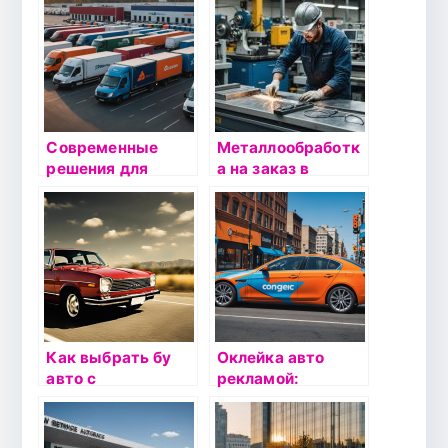
проверяем
прочность и износ
деталей
Современные
Металлообработк
решения для
а на заказ в
автодоставки: как
Москве: Как
выбрать
выбрать
надежного
надежного
партнера
партнера
Как выбрать бу
Оклейка авто
авто с
рекламой:
минимальным
продвижение на
расходом
колесах
топлива: