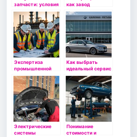
запчасти: условия
как завод
сдачи в скупку и
электротехническ
преимущества,
ого оборудования
продажа по
Sibelz
выгодной
устанавливает
стоимости
стандарты
качества
Экспертиза
Как выбрать
промышленной
идеальный сервис
безопасности:
для вашего BMW:
почему выбор
советы и
компании
рекомендации
«Вексиллум» –
лучшее решение
Электрические
Понимание
системы
стоимости и