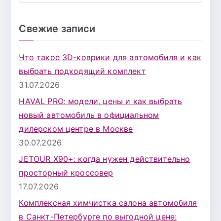
о
и
Свежие записи
с
к
Что такое 3D-коврики для автомобиля и как
д
выбрать подходящий комплект
л
31.07.2026
я
HAVAL PRO: модели, цены и как выбрать
:
новый автомобиль в официальном
дилерском центре в Москве
30.07.2026
JETOUR X90+: когда нужен действительно
просторный кроссовер
17.07.2026
Комплексная химчистка салона автомобиля
в Санкт-Петербурге по выгодной цене: