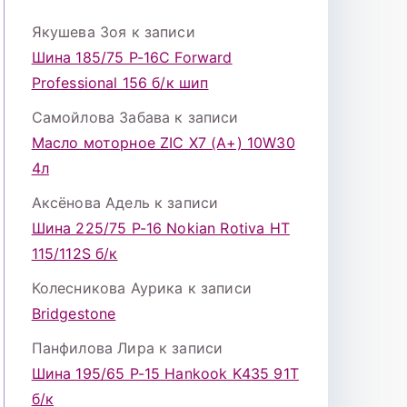
Якушева Зоя
к записи
Шина 185/75 Р-16С Forward
Professional 156 б/к шип
Самойлова Забава
к записи
Масло моторное ZIC X7 (A+) 10W30
4л
Аксёнова Адель
к записи
Шина 225/75 Р-16 Nokian Rotiva HT
115/112S б/к
Колесникова Аурика
к записи
Bridgestone
Панфилова Лира
к записи
Шина 195/65 Р-15 Hankook K435 91Т
б/к