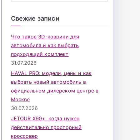
о
и
Свежие записи
с
к
Что такое 3D-коврики для
д
автомобиля и как выбрать
л
подходящий комплект
я
31.07.2026
:
HAVAL PRO: модели, цены и как
выбрать новый автомобиль в
официальном дилерском центре в
Москве
30.07.2026
JETOUR X90+: когда нужен
действительно просторный
кроссовер