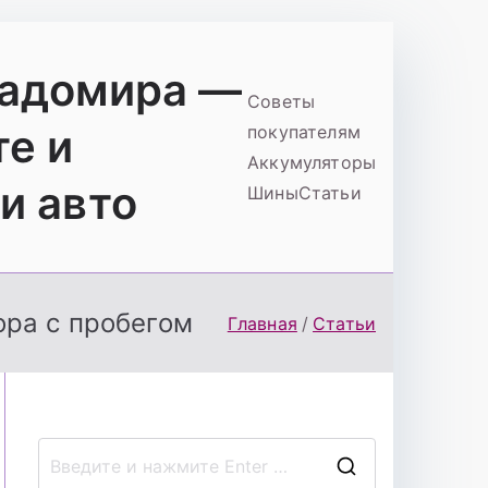
ладомира —
Советы
те и
покупателям
Аккумуляторы
и авто
Шины
Статьи
ора с пробегом
Главная
Статьи
П