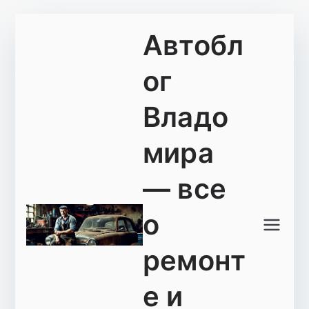
Перейти
Автобл
к
содержимому
ог
Владо
мира
— все
о
ремонт
е и