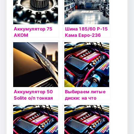
Аккумулятор 75
Шина 185/60 Р-15
АКОМ
Кама Евро-236
84Н б/к
Аккумулятор 50
Выбираем литые
Solite о/п тонкая
диски: на что
кл 65B24L
обратить
внимание