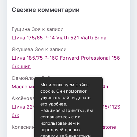
Свежие комментарии
Гущина Зоя
к записи
Шина 175/65 Р-14 Viatti 521 Viatti Brina
Якушева Зоя
к записи
Шина 185/75 Р-16С Forward Professional 156
б/к шип
Самойлова Забава
к записи
Мы используем файлы
Масло моторное ZIC X7 (A+) 10W30 4л
cookie. Они помогают
улучшать сайт и делать
Аксёнова Адель
к записи
его удобнее.
Шина 225/75 Р-16 Nokian Rotiva HT 115/112S
Нажимая «Принять», вы
б/к
соглашаетесь с их
использованием и
Колесникова Аурика
к записи
Bridgestone
передачей данных
сервису веб-аналитики.