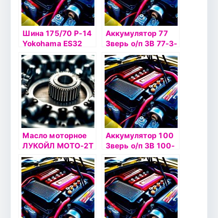
Шина 175/70 Р-14
Аккумулятор 77
Yokohama ES32
Зверь о/п 3В 77-3-
84H б/к
R
Масло моторное
Аккумулятор 100
ЛУКОЙЛ МОТО-2Т
Зверь о/п 3В 100-
МГД-14М 4л
3-R