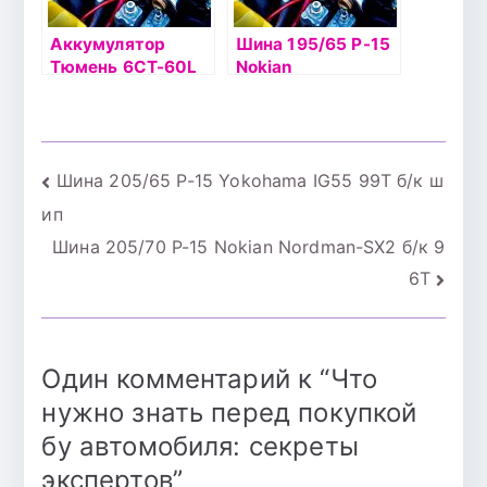
Аккумулятор
Шина 195/65 Р-15
Тюмень 6СТ-60L
Nokian
STANDARD
Hakkapelitta R2
95R б/к
Навигация
Шина 205/65 Р-15 Yokohama IG55 99Т б/к ш
ип
по
Шина 205/70 Р-15 Nokian Nordman-SX2 б/к 9
записям
6Т
Один комментарий к “
Что
нужно знать перед покупкой
бу автомобиля: секреты
экспертов
”