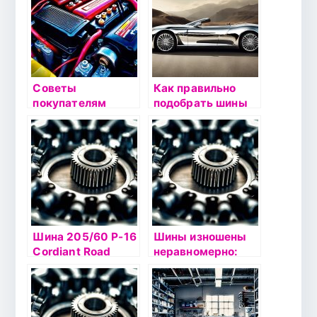
проверки
Советы
Как правильно
покупателям
подобрать шины
Шина 205/60 Р-16
Шины изношены
Cordiant Road
неравномерно:
Runner 92H б/к
опасный симптом
или норма