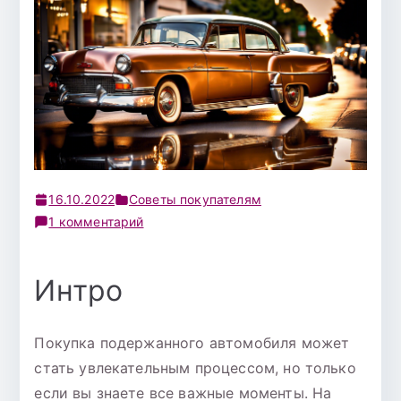
16.10.2022
Советы покупателям
к
1 комментарий
записи
Что
Интро
нужно
знать
перед
Покупка подержанного автомобиля может
покупкой
стать увлекательным процессом, но только
бу
если вы знаете все важные моменты. На
автомобиля: