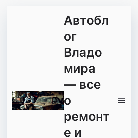
Перейти
Автобл
к
содержимому
ог
Владо
мира
— все
о
ремонт
е и