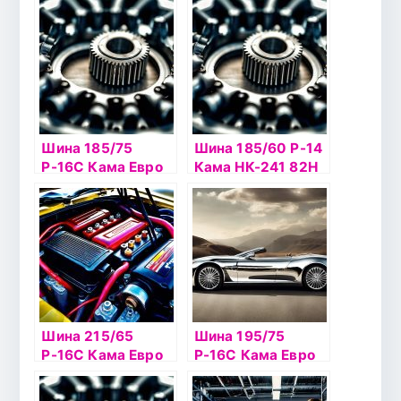
Шина 185/75
Шина 185/60 Р-14
Р-16С Кама Евро
Кама НК-241 82H
НК-131 б/к
б/к
Шина 215/65
Шина 195/75
Р-16С Кама Евро
Р-16С Кама Евро
НК-131 б/к
НК-131 б/к