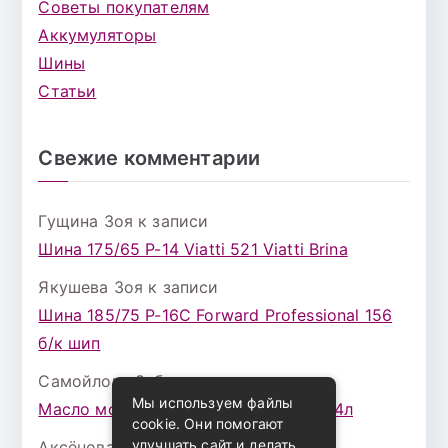
Советы покупателям
Аккумуляторы
Шины
Статьи
Свежие комментарии
Гущина Зоя
к записи
Шина 175/65 Р-14 Viatti 521 Viatti Brina
Якушева Зоя
к записи
Шина 185/75 Р-16С Forward Professional 156
б/к шип
Самойлова Забава
к записи
Мы используем файлы
Масло моторное ZIC X7 (A+) 10W30 4л
cookie. Они помогают
улучшать сайт и делать
Аксёнова Адель
к записи