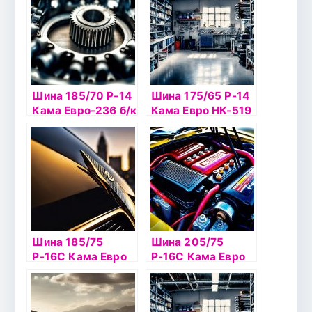
Шина 185/70 Р-14
Шина 175/65 Р-14
Кама Евро-236 б/к
Кама Евро НК-519
НкШЗ
б/к шип
Шина 185/75
Шина 205/75
Р-16С Кама Евро
Р-16С Кама Евро
НК-520 б/к шип
НК-520 б/к шип