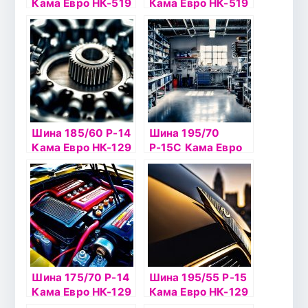
Кама Евро НК-519
Кама Евро НК-519
б/к шип
шип
Шина 185/60 Р-14
Шина 195/70
Кама Евро НК-129
Р-15С Кама Евро
б/к
НК-131 б/к
Шина 175/70 Р-14
Шина 195/55 Р-15
Кама Евро НК-129
Кама Евро НК-129
б/к
б/к