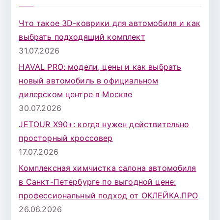
с
к
Что такое 3D-коврики для автомобиля и как
д
выбрать подходящий комплект
л
31.07.2026
я
HAVAL PRO: модели, цены и как выбрать
:
новый автомобиль в официальном
дилерском центре в Москве
30.07.2026
JETOUR X90+: когда нужен действительно
просторный кроссовер
17.07.2026
Комплексная химчистка салона автомобиля
в Санкт-Петербурге по выгодной цене:
профессиональный подход от ОКЛЕЙКА.ПРО
26.06.2026