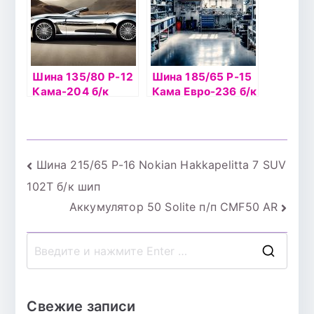
Шина 135/80 Р-12
Шина 185/65 Р-15
Кама-204 б/к
Кама Евро-236 б/к
Навигация
Шина 215/65 Р-16 Nokian Hakkapelitta 7 SUV
102Т б/к шип
по
Аккумулятор 50 Solite п/п CMF50 AR
записям
П
о
и
Свежие записи