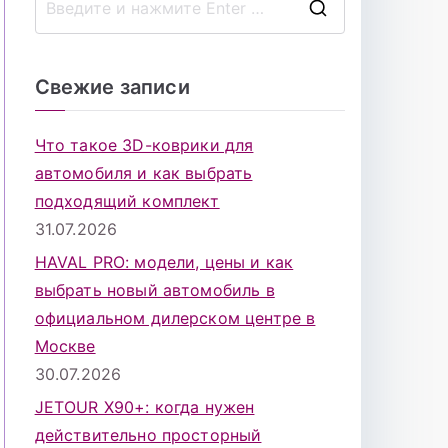
П
о
и
Свежие записи
с
к
Что такое 3D-коврики для
д
автомобиля и как выбрать
л
подходящий комплект
я
31.07.2026
:
HAVAL PRO: модели, цены и как
выбрать новый автомобиль в
официальном дилерском центре в
Москве
30.07.2026
JETOUR X90+: когда нужен
действительно просторный