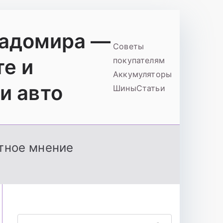
ладомира —
Советы
те и
покупателям
Аккумуляторы
и авто
Шины
Статьи
тное мнение