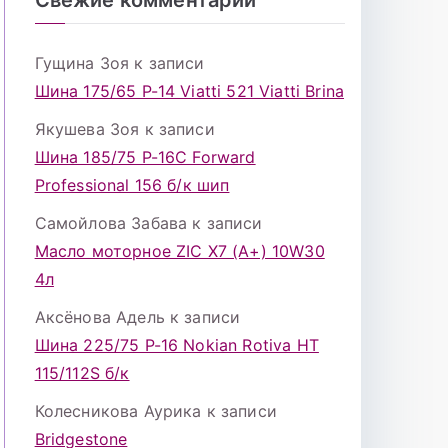
Гущина Зоя
к записи
Шина 175/65 Р-14 Viatti 521 Viatti Brina
Якушева Зоя
к записи
Шина 185/75 Р-16С Forward
Professional 156 б/к шип
Самойлова Забава
к записи
Масло моторное ZIC X7 (A+) 10W30
4л
Аксёнова Адель
к записи
Шина 225/75 Р-16 Nokian Rotiva HT
115/112S б/к
Колесникова Аурика
к записи
Bridgestone