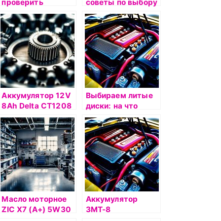
проверить
советы по выбору
техническое
подержанного
состояние
авто: что искать
подержанного
при осмотре
автомобиля
Аккумулятор 12V
Выбираем литые
8Ah Delta СТ1208
диски: на что
п.п.(+ -)
обратить
внимание
Масло моторное
Аккумулятор
ZIC X7 (A+) 5W30
3МТ-8
4л