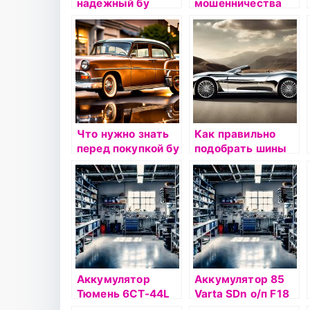
надежный бу
мошенничества
автомобиль:
при покупке
основные
подержанного
критерии и
авто: полезные
проверки
советы
Что нужно знать
Как правильно
перед покупкой бу
подобрать шины
автомобиля:
секреты
экспертов
Аккумулятор
Аккумулятор 85
Тюмень 6СТ-44L
Varta SDn о/п F18
STANDARD п/п
(585 200)