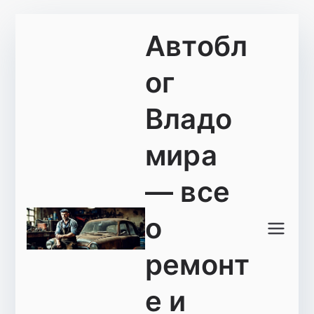
Перейти
Автобл
к
содержимому
ог
Владо
мира
— все
о
ремонт
е и