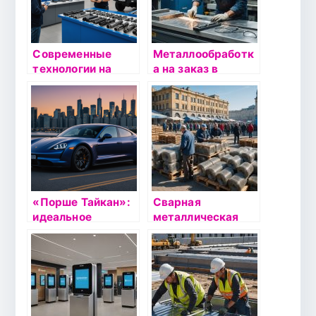
Современные
Металлообработк
технологии на
а на заказ в
службе у
Москве: Как
автомобильной
выбрать
промышленности:
надежного
как KAMAZ
партнера
внедряет
инновации
«Порше Тайкан»:
Сварная
идеальное
металлическая
слияние спорта и
сетка в Харькове:
электричества
надежность и
доступные цены