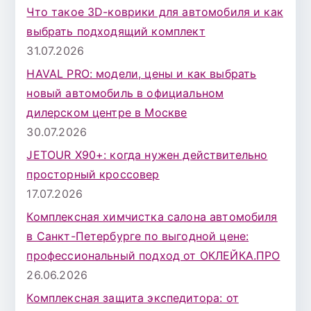
к
Что такое 3D-коврики для автомобиля и как
д
выбрать подходящий комплект
л
31.07.2026
я
HAVAL PRO: модели, цены и как выбрать
:
новый автомобиль в официальном
дилерском центре в Москве
30.07.2026
JETOUR X90+: когда нужен действительно
просторный кроссовер
17.07.2026
Комплексная химчистка салона автомобиля
в Санкт-Петербурге по выгодной цене:
профессиональный подход от ОКЛЕЙКА.ПРО
26.06.2026
Комплексная защита экспедитора: от