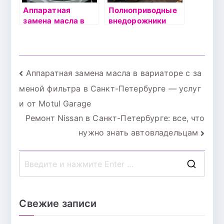
Аппаратная
Полноприводные
замена масла в
внедорожники
вариаторе с
Toyota: идеальный
заменой фильтра
выбор для
в Санкт-
активных
Петербурге —
путешествий
Навигация
Аппаратная замена масла в вариаторе с за
услуги от Motul
Garage
меной фильтра в Санкт-Петербурге — услуг
по
и от Motul Garage
записям
Ремонт Nissan в Санкт-Петербурге: все, что
нужно знать автовладельцам
П
о
и
Свежие записи
с