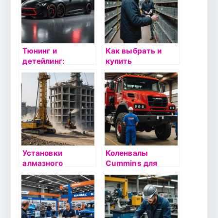
Тюнинг и
Как выбрать и
детейлинг:
купить
Искусство
металлическую
преобразования
сетку в
автомобиля в Pro
Хмельницком:
Service
полезные советы
Установки
Коленвалы
алмазного
Cummins для
бурения: что
спецтехники:
нужно знать
Надежность и
перед покупкой?
Качество от SANZ