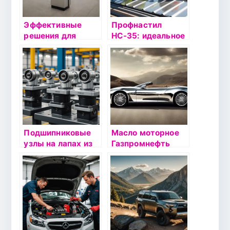
Эффективные
Профнастил
решения для
НС-35: идеальное
организации
решение для
пространства: от
крыши оптом и в
информационных
розницу
стоек до урн для
мусора
Подшипниковые
Масло моторное
узлы на лапах из
Газпромнефть
штампованной
Premium N 5W40
стали:
1л
надежность и
эффективность в
промышленности