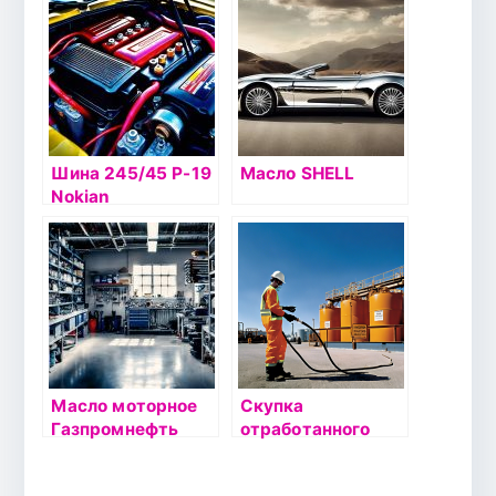
шип
модельный ряд и
цены
Шина 245/45 Р-19
Масло SHELL
Nokian
Hakkapelitta 8
102T б/к шип
Масло моторное
Скупка
Газпромнефть
отработанного
Premium L 10W40
масла: экология и
1л
выгода