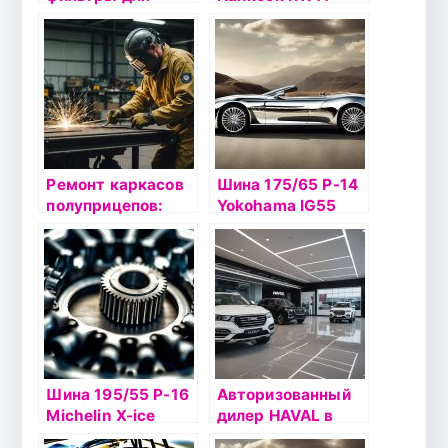
компрессоров:
115Т шип
Что нужно знать
перед покупкой
Ремонт каркасов
Шина 175/65 Р-14
полуприцепов:
Yokohama IG55
особенности,
86Т б/к шип
этапы и важные
моменты
Шина 195/55 Р-16
Авторизованный
Michelin X-ice
дилер HAVAL в
North 2 91T б/к
Альметьевске: