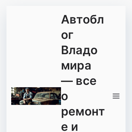
Перейти
Автобл
к
содержимому
ог
Владо
мира
— все
о
ремонт
е и