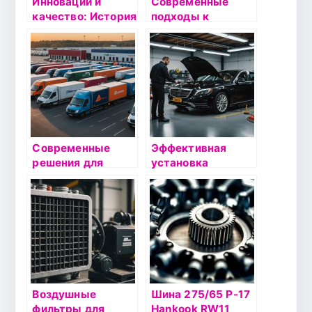
Инновации и
Современные
качество: История
подходы к
и развитие Arena
ремонту: от
Label
планирования до
реализации
Современные
Эффективная
решения для
установка
автодоставки: как
автомобильной
выбрать
сигнализации в
надежного
СПб:
партнера
оптимальные
решения для
безопасности
вашего
автомобиля
Воздушные
Шина 275/65 Р-17
фильтры для
Hankook RW11