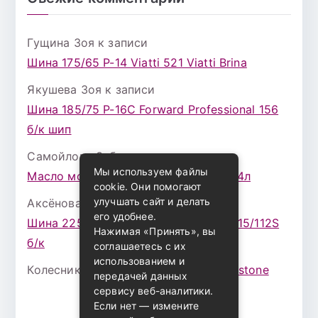
Гущина Зоя
к записи
Шина 175/65 Р-14 Viatti 521 Viatti Brina
Якушева Зоя
к записи
Шина 185/75 Р-16С Forward Professional 156
б/к шип
Самойлова Забава
к записи
Мы используем файлы
Масло моторное ZIC X7 (A+) 10W30 4л
cookie. Они помогают
улучшать сайт и делать
Аксёнова Адель
к записи
его удобнее.
Шина 225/75 Р-16 Nokian Rotiva HT 115/112S
Нажимая «Принять», вы
б/к
соглашаетесь с их
использованием и
Колесникова Аурика
к записи
Bridgestone
передачей данных
сервису веб-аналитики.
Если нет — измените