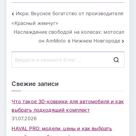
Навигация
Икра: Вкусное богатство от производителя
«Красный жемчуг»
по
Наслаждение свободой на колесах: мотосал
записям
он AmMoto в Нижнем Новгороде
П
о
и
Свежие записи
с
к
Что такое 3D-коврики для автомобиля и как
д
выбрать подходящий комплект
л
31.07.2026
я
HAVAL PRO: модели, цены и как выбрать
: