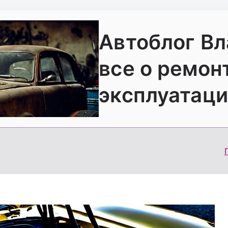
Автоблог В
все о ремон
эксплуатаци