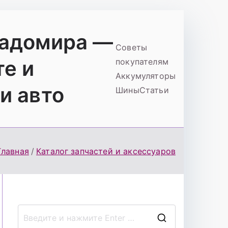
ладомира —
Советы
те и
покупателям
Аккумуляторы
и авто
Шины
Статьи
Главная
Каталог запчастей и аксессуаров
П