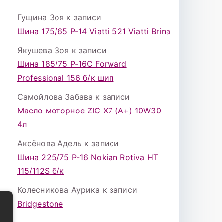
Гущина Зоя
к записи
Шина 175/65 Р-14 Viatti 521 Viatti Brina
Якушева Зоя
к записи
Шина 185/75 Р-16С Forward
Professional 156 б/к шип
Самойлова Забава
к записи
Масло моторное ZIC X7 (A+) 10W30
4л
Аксёнова Адель
к записи
Шина 225/75 Р-16 Nokian Rotiva HT
115/112S б/к
Колесникова Аурика
к записи
Bridgestone