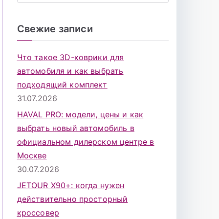
о
и
Свежие записи
с
к
Что такое 3D-коврики для
д
автомобиля и как выбрать
л
подходящий комплект
я
31.07.2026
:
HAVAL PRO: модели, цены и как
выбрать новый автомобиль в
официальном дилерском центре в
Москве
30.07.2026
JETOUR X90+: когда нужен
действительно просторный
кроссовер