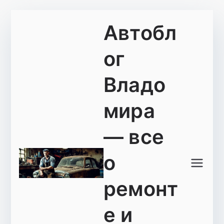
Перейти
Автобл
к
содержимому
ог
Владо
мира
— все
о
ремонт
е и