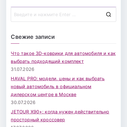
записям
П
о
и
Свежие записи
с
к
Что такое 3D-коврики для автомобиля и как
д
выбрать подходящий комплект
л
31.07.2026
я
HAVAL PRO: модели, цены и как выбрать
:
новый автомобиль в официальном
дилерском центре в Москве
30.07.2026
JETOUR X90+: когда нужен действительно
просторный кроссовер