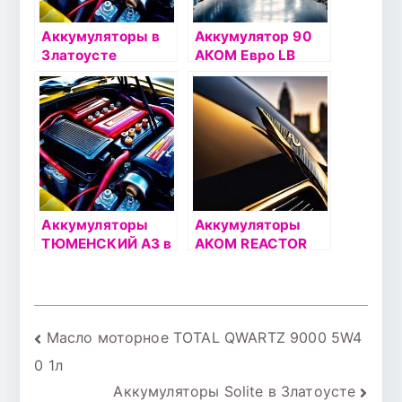
Аккумуляторы в
Аккумулятор 90
Златоусте
АКОМ Евро LB
Аккумуляторы
Аккумуляторы
ТЮМЕНСКИЙ АЗ в
АКОМ REACTOR
Златоусте
Навигация
Масло моторное TOTAL QWARTZ 9000 5W4
0 1л
по
Аккумуляторы Solite в Златоусте