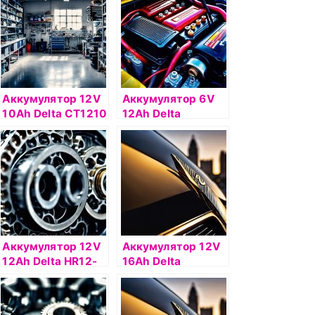
Аккумулятор 12V
Аккумулятор 6V
10Ah Delta СТ1210
12Ah Delta
п.п. (+ -)
DTM612
Аккумулятор 12V
Аккумулятор 12V
12Ah Delta HR12-
16Ah Delta
12
СТ1216.1 п.п.(+ -)