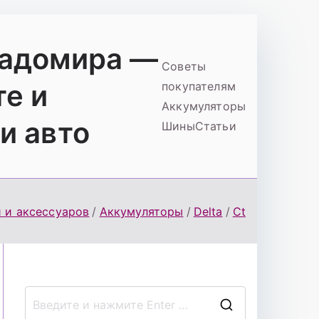
ладомира —
Советы
те и
покупателям
Аккумуляторы
и авто
Шины
Статьи
й и аксессуаров
Аккумуляторы
Delta
Ct
П