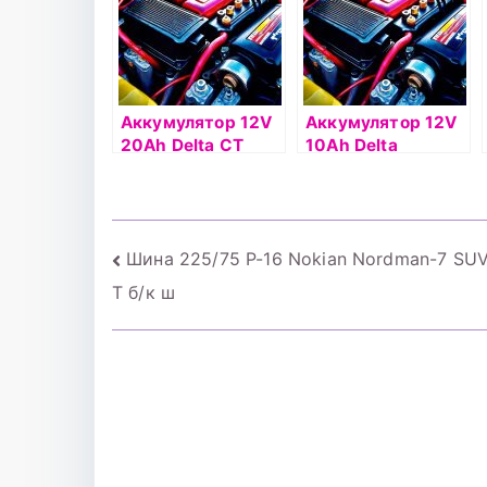
Аккумулятор 12V
Аккумулятор 12V
20Ah Delta СТ
10Ah Delta
12201 о.п.(- +)
СТ1210.1 п.п.(+ -)
Навигация
Шина 225/75 Р-16 Nokian Nordman-7 SUV
T б/к ш
по
записям