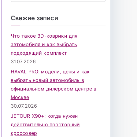
о
и
Свежие записи
с
к
Что такое 3D-коврики для
д
автомобиля и как выбрать
л
подходящий комплект
я
31.07.2026
:
HAVAL PRO: модели, цены и как
выбрать новый автомобиль в
официальном дилерском центре в
Москве
30.07.2026
JETOUR X90+: когда нужен
действительно просторный
кроссовер