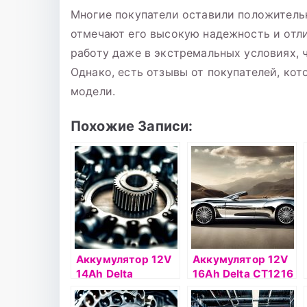
Многие покупатели оставили положительн
отмечают его высокую надежность и отл
работу даже в экстремальных условиях, 
Однако, есть отзывы от покупателей, ко
модели.
Похожие Записи:
Аккумулятор 12V
Аккумулятор 12V
14Ah Delta
16Ah Delta СТ1216
СТ1212.2 п.п.(+ -)
о.п.(- +)