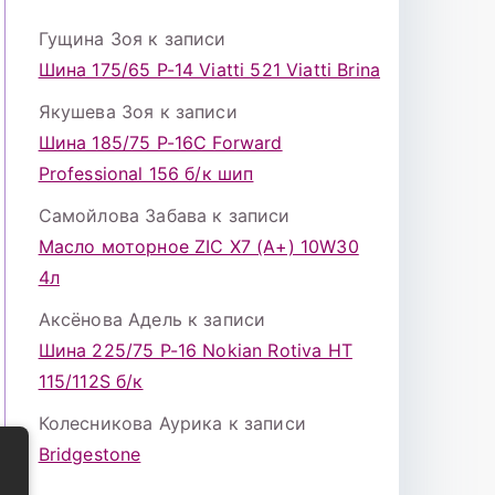
Гущина Зоя
к записи
Шина 175/65 Р-14 Viatti 521 Viatti Brina
Якушева Зоя
к записи
Шина 185/75 Р-16С Forward
Professional 156 б/к шип
Самойлова Забава
к записи
Масло моторное ZIC X7 (A+) 10W30
4л
Аксёнова Адель
к записи
Шина 225/75 Р-16 Nokian Rotiva HT
115/112S б/к
Колесникова Аурика
к записи
Bridgestone