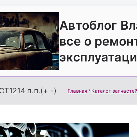
Автоблог В
все о ремон
эксплуатаци
CT1214 п.п.(+ -)
Главная
Каталог запчасте