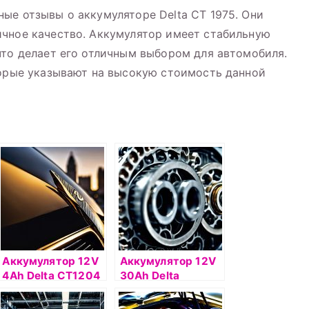
ые отзывы о аккумуляторе Delta CT 1975. Они
ичное качество. Аккумулятор имеет стабильную
что делает его отличным выбором для автомобиля.
торые указывают на высокую стоимость данной
Аккумулятор 12V
Аккумулятор 12V
4Ah Delta СТ1204
30Ah Delta
о.п.(- +)
СТ1230 о.п.(- +)