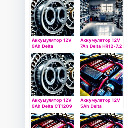
Аккумулятор 12V
Аккумулятор 12V
9Ah Delta
7Ah Delta HR12-7.2
CT1209.1 п.п.(+ -)
Аккумулятор 12V
Аккумулятор 12V
9Ah Delta СТ1209
5Ah Delta
п.п.(+ -)
CT1205.1 о.п.(- +)