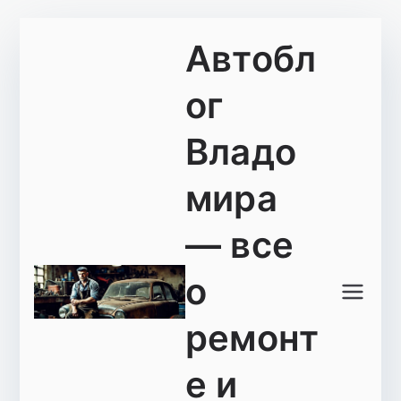
Перейти
Автобл
к
содержимому
ог
Владо
мира
— все
о
ремонт
е и