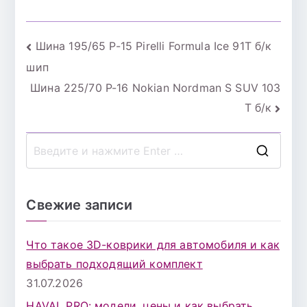
Навигация
Шина 195/65 Р-15 Pirelli Formula Ice 91T б/к
шип
по
Шина 225/70 Р-16 Nokian Nordman S SUV 103
записям
Т б/к
П
о
и
Свежие записи
с
к
Что такое 3D-коврики для автомобиля и как
д
выбрать подходящий комплект
л
31.07.2026
я
HAVAL PRO: модели, цены и как выбрать