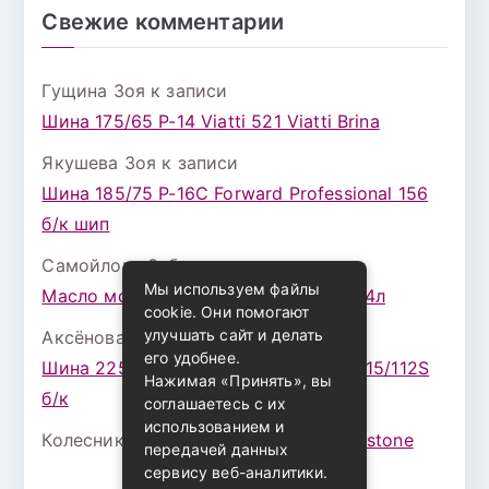
Свежие комментарии
Гущина Зоя
к записи
Шина 175/65 Р-14 Viatti 521 Viatti Brina
Якушева Зоя
к записи
Шина 185/75 Р-16С Forward Professional 156
б/к шип
Самойлова Забава
к записи
Мы используем файлы
Масло моторное ZIC X7 (A+) 10W30 4л
cookie. Они помогают
улучшать сайт и делать
Аксёнова Адель
к записи
его удобнее.
Шина 225/75 Р-16 Nokian Rotiva HT 115/112S
Нажимая «Принять», вы
б/к
соглашаетесь с их
использованием и
Колесникова Аурика
к записи
Bridgestone
передачей данных
сервису веб-аналитики.