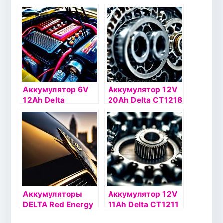
о.п.(- +)
СТ1212.1 п.п.(+ -)
Аккумулятор 6V
Аккумулятор 12V
12Ah Delta
20Ah Delta СТ1218
DTM612
п.п.(+ -)
Аккумуляторы
Аккумулятор 12V
DELTA Red Energy
11Ah Delta СТ1211
DS
п.п.(+ -)