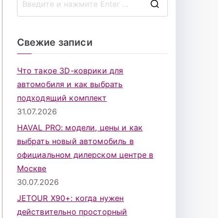
П
о
и
Свежие записи
с
к
Что такое 3D-коврики для
д
автомобиля и как выбрать
л
подходящий комплект
я
31.07.2026
:
HAVAL PRO: модели, цены и как
выбрать новый автомобиль в
официальном дилерском центре в
Москве
30.07.2026
JETOUR X90+: когда нужен
действительно просторный