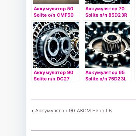
Аккумулятор 50
Аккумулятор 70
Solite о/п CMF50
Solite п/п 85D23R
AL
Аккумулятор 90
Аккумулятор 65
Solite п/п DC27
Solite о/п 75D23L
Навигация
Аккумулятор 90 АКОМ Евро LB
по