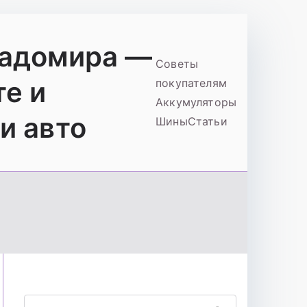
ладомира —
Советы
те и
покупателям
Аккумуляторы
и авто
Шины
Статьи