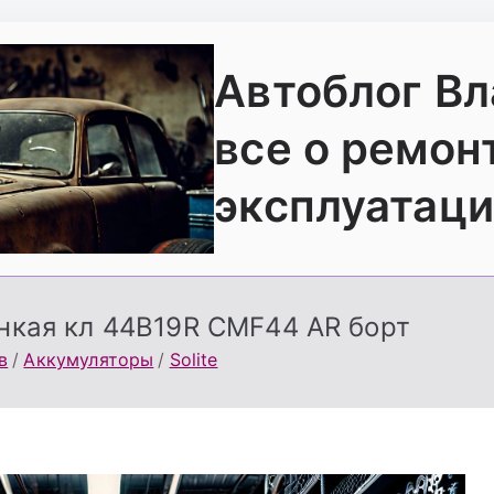
Автоблог В
все о ремон
эксплуатаци
тонкая кл 44B19R CMF44 AR борт
в
Аккумуляторы
Solite