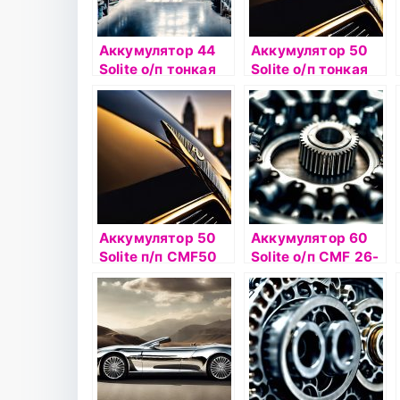
Аккумулятор 44
Аккумулятор 50
Solite о/п тонкая
Solite о/п тонкая
кл 44B19L CMF44
кл 65B24L
AL борт
Аккумулятор 50
Аккумулятор 60
Solite п/п CMF50
Solite о/п CMF 26-
AR
550