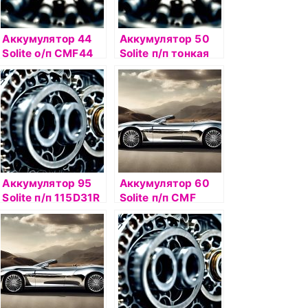
Аккумулятор 44
Аккумулятор 50
Solite о/п CMF44
Solite п/п тонкая
AL (К)
кл 65B24R
Аккумулятор 95
Аккумулятор 60
Solite п/п 115D31R
Solite п/п CMF
26R-550