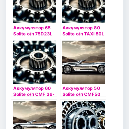
Аккумулятор 65
Аккумулятор 80
Solite о/п 75D23L
Solite о/п TAXI 80L
Аккумулятор 60
Аккумулятор 50
Solite о/п CMF 26-
Solite о/п CMF50
550
AL