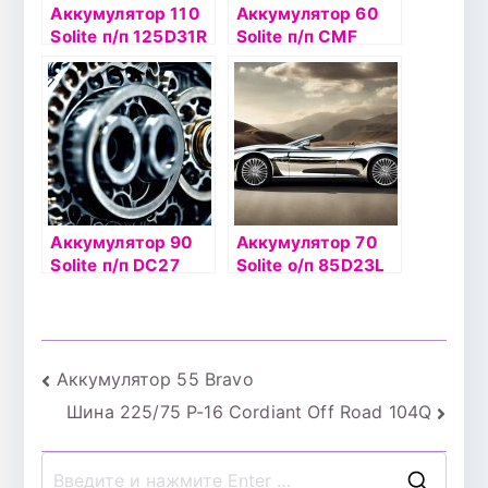
Аккумулятор 110
Аккумулятор 60
Solite п/п 125D31R
Solite п/п CMF
26R-550
Аккумулятор 90
Аккумулятор 70
Solite п/п DC27
Solite о/п 85D23L
Навигация
Аккумулятор 55 Bravo
Шина 225/75 Р-16 Cordiant Off Road 104Q
по
записям