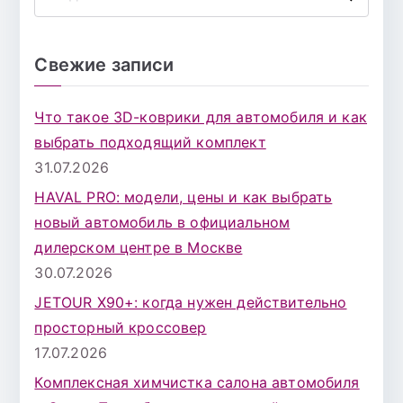
П
о
и
Свежие записи
с
к
Что такое 3D-коврики для автомобиля и как
д
выбрать подходящий комплект
л
31.07.2026
я
HAVAL PRO: модели, цены и как выбрать
:
новый автомобиль в официальном
дилерском центре в Москве
30.07.2026
JETOUR X90+: когда нужен действительно
просторный кроссовер
17.07.2026
Комплексная химчистка салона автомобиля