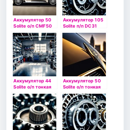
Аккумулятор 50
Аккумулятор 105
Solite о/п CMF50
Solite п/п DC31
AL
Аккумулятор 44
Аккумулятор 50
Solite о/п тонкая
Solite о/п тонкая
кл 44B19L CMF44
кл 65B24L
AL борт