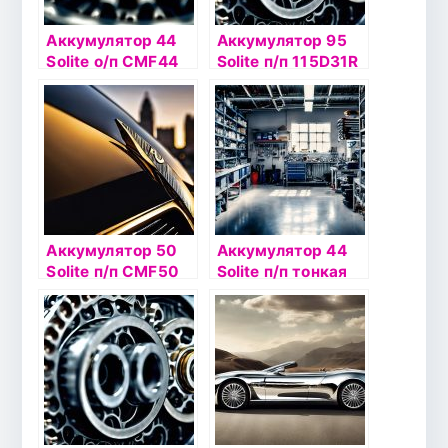
Аккумулятор 44
Аккумулятор 95
Solite о/п CMF44
Solite п/п 115D31R
AL (К)
Аккумулятор 50
Аккумулятор 44
Solite п/п CMF50
Solite п/п тонкая
AR
кл 44B19R CMF44
AR борт