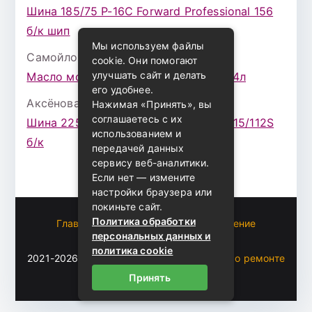
Шина 185/75 Р-16С Forward Professional 156
б/к шип
Мы используем файлы
Самойлова Забава
к записи
cookie. Они помогают
улучшать сайт и делать
Масло моторное ZIC X7 (A+) 10W30 4л
его удобнее.
Аксёнова Адель
к записи
Нажимая «Принять», вы
соглашаетесь с их
Шина 225/75 Р-16 Nokian Rotiva HT 115/112S
использованием и
б/к
передачей данных
сервису веб-аналитики.
Если нет — измените
настройки браузера или
покиньте сайт.
Политика обработки
Главная
Пользовательское соглашение
персональных данных и
Карта сайта
политика cookie
2021-2026 (c)
Автоблог Владомира — все о ремонте
и эксплуатации авто
.
Принять