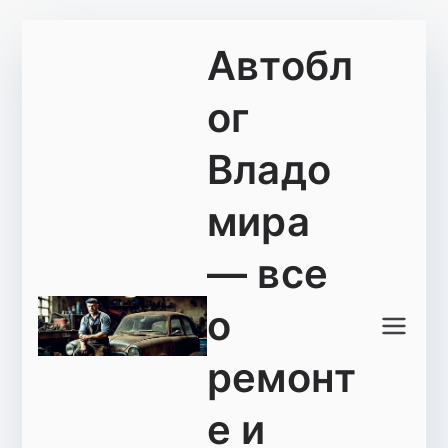
Перейти
Автобл
к
содержимому
ог
Владо
мира
— все
о
ремонт
е и