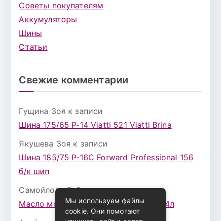
Советы покупателям
Аккумуляторы
Шины
Статьи
Свежие комментарии
Гущина Зоя
к записи
Шина 175/65 Р-14 Viatti 521 Viatti Brina
Якушева Зоя
к записи
Шина 185/75 Р-16С Forward Professional 156
б/к шип
Самойлова Забава
к записи
Мы используем файлы
Масло моторное ZIC X7 (A+) 10W30 4л
cookie. Они помогают