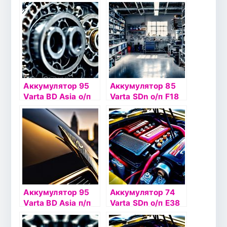
(560 410)
(570 412)
Аккумулятор 95
Аккумулятор 85
Varta BD Asia о/п
Varta SDn о/п F18
G7 (595 404)
(585 200)
Аккумулятор 95
Аккумулятор 74
Varta BD Asia п/п
Varta SDn о/п Е38
G8 (595 405)
(574 402)