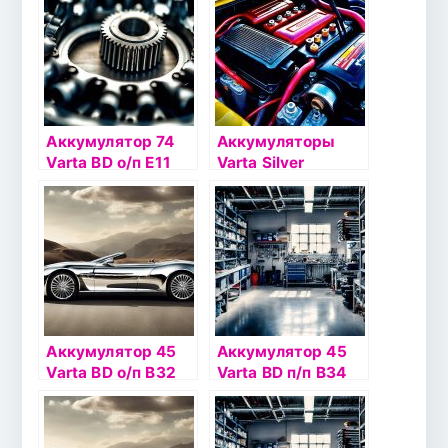
Аккумулятор 74
Аккумуляторы
Varta BD о/п Е11
Varta Silver
(574 012)
Dynamic
Аккумулятор 45
Аккумулятор 45
Varta BD о/п B32
Varta BD п/п B34
(545 156)
(545 158)