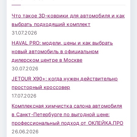
с
к
Что такое 3D-коврики для автомобиля и как
д
выбрать подходящий комплект
л
31.07.2026
я
HAVAL PRO: модели, цены и как выбрать
:
новый автомобиль в официальном
дилерском центре в Москве
30.07.2026
JETOUR X90+: когда нужен действительно
просторный кроссовер
17.07.2026
Комплексная химчистка салона автомобиля
в Санкт-Петербурге по выгодной цене:
профессиональный подход от ОКЛЕЙКА.ПРО
26.06.2026