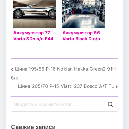
Аккумулятор 77
Аккумулятор 56
Varta SDn о/п E44
Varta Black D о/п
(577 400)
C14 (556 400)
Навигация
Шина 195/55 Р-16 Nokian Hakka Green2 91H
б/к
по
Шина 205/70 Р-15 Viatti 237 Bosco A/T TL
записям
П
о
и
Свежие записи