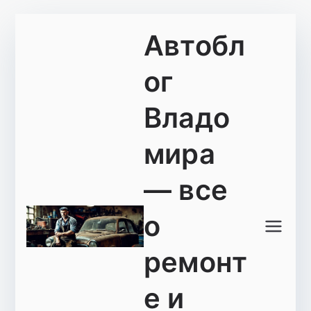
Перейти
Автобл
к
содержимому
ог
Владо
мира
— все
о
ремонт
е и