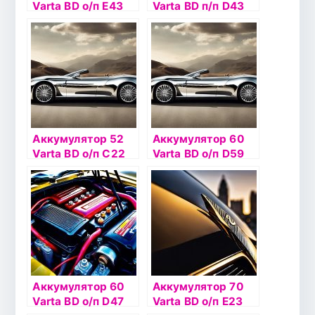
Varta BD о/п Е43
Varta BD п/п D43
(572 409)
(560 127)
Аккумулятор 52
Аккумулятор 60
Varta BD о/п С22
Varta BD о/п D59
(552 400)
(560 409) низкий
Аккумулятор 60
Аккумулятор 70
Varta BD о/п D47
Varta BD о/п Е23