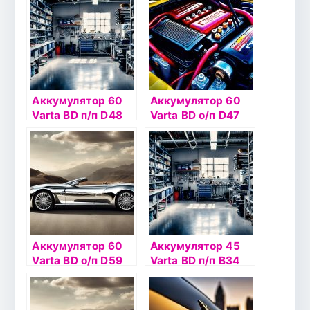
Аккумулятор 60
Аккумулятор 60
Varta BD п/п D48
Varta BD о/п D47
(560 411)
(560 410)
Аккумулятор 60
Аккумулятор 45
Varta BD о/п D59
Varta BD п/п B34
(560 409) низкий
(545 158)