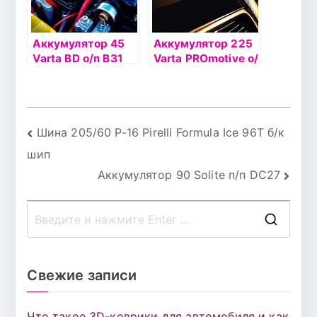
Аккумулятор 45
Аккумулятор 225
Varta BD о/п B31
Varta PROmotive о/
545 155 тонкая
п N9 (725 103)
клемма
Навигация
Шина 205/60 Р-16 Pirelli Formula Ice 96T б/к
шип
по
Аккумулятор 90 Solite п/п DC27
записям
П
о
и
Свежие записи
с
к
Что такое 3D-коврики для автомобиля и как