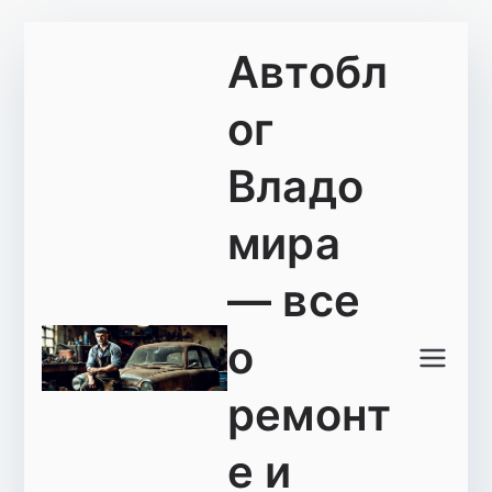
Перейти
Автобл
к
содержимому
ог
Владо
мира
— все
о
ремонт
е и