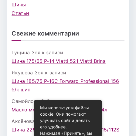
Шины
Статьи
Свежие комментарии
Гущина Зоя
к записи
Шина 175/65 Р-14 Viatti 521 Viatti Brina
Якушева Зоя
к записи
Шина 185/75 Р-16С Forward Professional 156
б/к шип
Самойлова Забава
к записи
Мы используем файлы
Масло моторное ZIC X7 (A+) 10W30 4л
cookie. Они помогают
улучшать сайт и делать
Аксёнова Адель
к записи
его удобнее.
Шина 225/75 Р-16 Nokian Rotiva HT 115/112S
Нажимая «Принять», вы