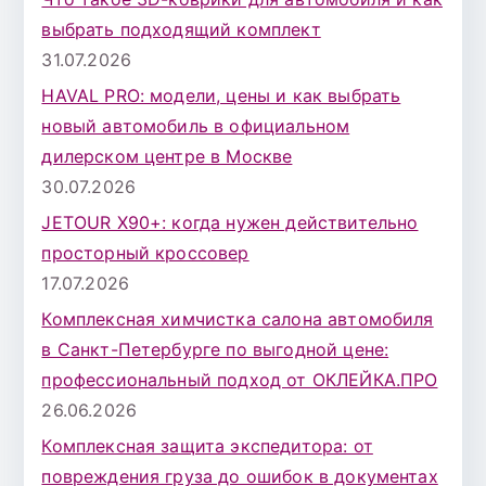
д
выбрать подходящий комплект
л
31.07.2026
я
HAVAL PRO: модели, цены и как выбрать
:
новый автомобиль в официальном
дилерском центре в Москве
30.07.2026
JETOUR X90+: когда нужен действительно
просторный кроссовер
17.07.2026
Комплексная химчистка салона автомобиля
в Санкт-Петербурге по выгодной цене:
профессиональный подход от ОКЛЕЙКА.ПРО
26.06.2026
Комплексная защита экспедитора: от
повреждения груза до ошибок в документах