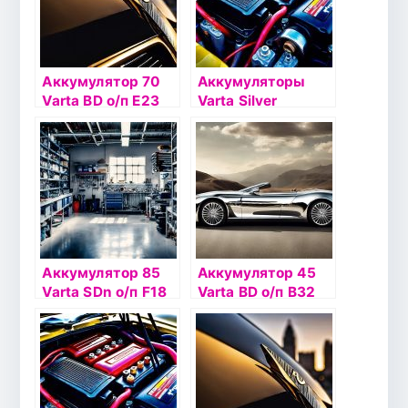
Аккумулятор 70
Аккумуляторы
Varta BD о/п Е23
Varta Silver
(570 412)
Dynamic
Аккумулятор 85
Аккумулятор 45
Varta SDn о/п F18
Varta BD о/п B32
(585 200)
(545 156)