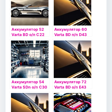
Аккумулятор 52
Аккумулятор 60
Varta BD о/п С22
Varta BD п/п D43
(552 400)
(560 127)
Аккумулятор 54
Аккумулятор 72
Varta SDn о/п С30
Varta BD о/п Е43
(554 400)
(572 409)