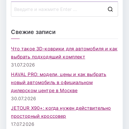
П
о
и
Свежие записи
с
к
Что такое 3D-коврики для автомобиля и как
д
выбрать подходящий комплект
л
31.07.2026
я
HAVAL PRO: модели, цены и как выбрать
:
новый автомобиль в официальном
дилерском центре в Москве
30.07.2026
JETOUR X90+: когда нужен действительно
просторный кроссовер
17.07.2026