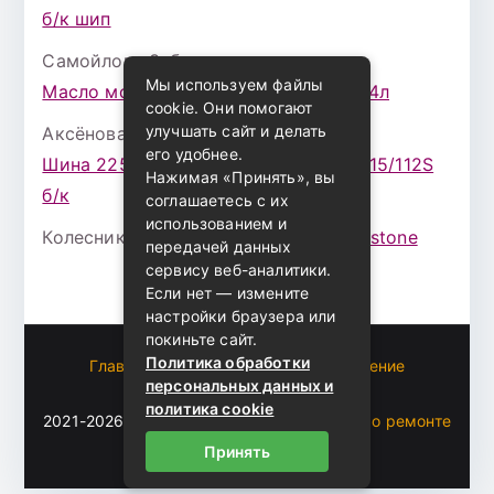
б/к шип
Самойлова Забава
к записи
Мы используем файлы
Масло моторное ZIC X7 (A+) 10W30 4л
cookie. Они помогают
улучшать сайт и делать
Аксёнова Адель
к записи
его удобнее.
Шина 225/75 Р-16 Nokian Rotiva HT 115/112S
Нажимая «Принять», вы
б/к
соглашаетесь с их
использованием и
Колесникова Аурика
к записи
Bridgestone
передачей данных
сервису веб-аналитики.
Если нет — измените
настройки браузера или
покиньте сайт.
Политика обработки
Главная
Пользовательское соглашение
персональных данных и
Карта сайта
политика cookie
2021-2026 (c)
Автоблог Владомира — все о ремонте
и эксплуатации авто
.
Принять