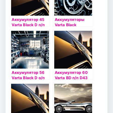
Аккумулятор 45
Аккумуляторы
Varta Black D п/п
Varta Black
B20 (545 413)
Dynamic
Аккумулятор 56
Аккумулятор 60
Varta Black D о/п
Varta BD п/п D43
C14 (556 400)
(560 127)