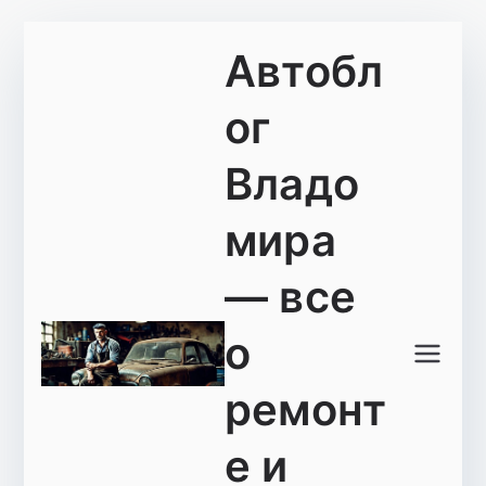
Перейти
Автобл
к
содержимому
ог
Владо
мира
— все
о
ремонт
е и