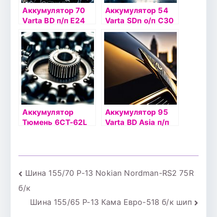
Аккумулятор 70
Аккумулятор 54
Varta BD п/п Е24
Varta SDn о/п С30
(570 413)
(554 400)
Аккумулятор
Аккумулятор 95
Тюмень 6СТ-62L
Varta BD Asia п/п
STANDARD о/п
G8 (595 405)
Навигация
Шина 155/70 Р-13 Nokian Nordman-RS2 75R
б/к
по
Шина 155/65 Р-13 Кама Евро-518 б/к шип
записям