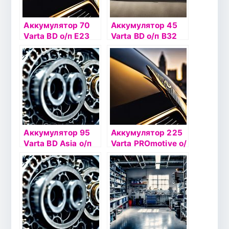
Аккумулятор 70
Аккумулятор 45
Varta BD о/п Е23
Varta BD о/п B32
(570 412)
(545 156)
Аккумулятор 95
Аккумулятор 225
Varta BD Asia о/п
Varta PROmotive о/
G7 (595 404)
п N9 (725 103)