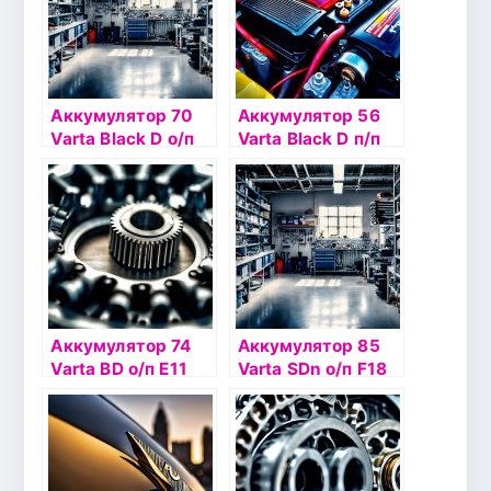
Аккумулятор 70
Аккумулятор 56
Varta Black D о/п
Varta Black D п/п
E13 (570 409)
C15 (556 401)
Аккумулятор 74
Аккумулятор 85
Varta BD о/п Е11
Varta SDn о/п F18
(574 012)
(585 200)