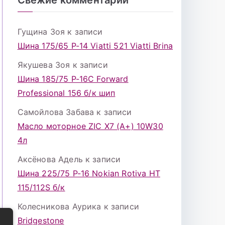
Гущина Зоя
к записи
Шина 175/65 Р-14 Viatti 521 Viatti Brina
Якушева Зоя
к записи
Шина 185/75 Р-16С Forward
Professional 156 б/к шип
Самойлова Забава
к записи
Масло моторное ZIC X7 (A+) 10W30
4л
Аксёнова Адель
к записи
Шина 225/75 Р-16 Nokian Rotiva HT
115/112S б/к
Колесникова Аурика
к записи
Bridgestone