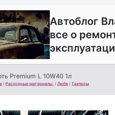
Автоблог В
все о ремон
эксплуатаци
ть Premium L 10W40 1л
в
Расходные материалы.
Любе
Газпром