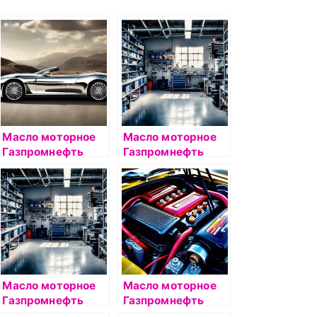
Масло моторное
Масло моторное
Газпромнефть
Газпромнефть
Premium N 5W40
Premium GF-5
1л
5W30 4л
Масло моторное
Масло моторное
Газпромнефть
Газпромнефть
Premium N 5W40
Premium L 10W40