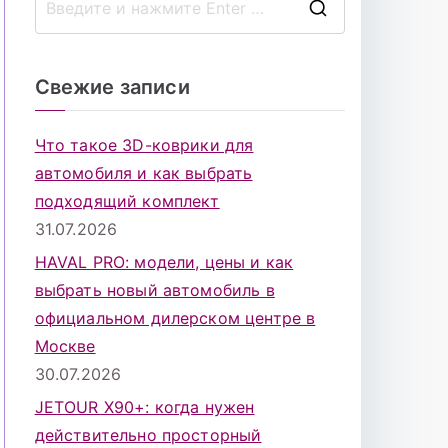
П
о
и
Свежие записи
с
к
Что такое 3D-коврики для
д
автомобиля и как выбрать
л
подходящий комплект
я
31.07.2026
:
HAVAL PRO: модели, цены и как
выбрать новый автомобиль в
официальном дилерском центре в
Москве
30.07.2026
JETOUR X90+: когда нужен
действительно просторный