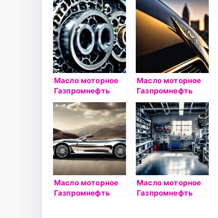
5л
Масло моторное
Масло моторное
Газпромнефть
Газпромнефть
Мото 2Т 1л
Premium L 5W40
1л
Масло моторное
Масло моторное
Газпромнефть
Газпромнефть
Premium L 5W30
Premium L 5W30
1л
4л