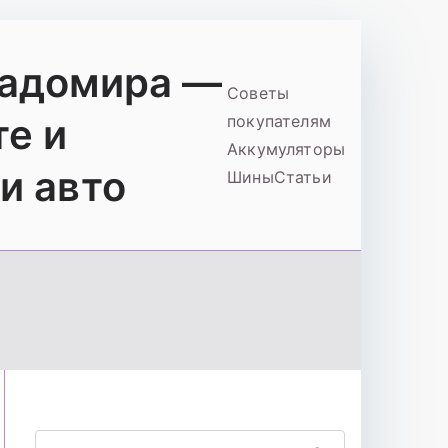
ладомира —
Советы
те и
покупателям
Аккумуляторы
и авто
Шины
Статьи