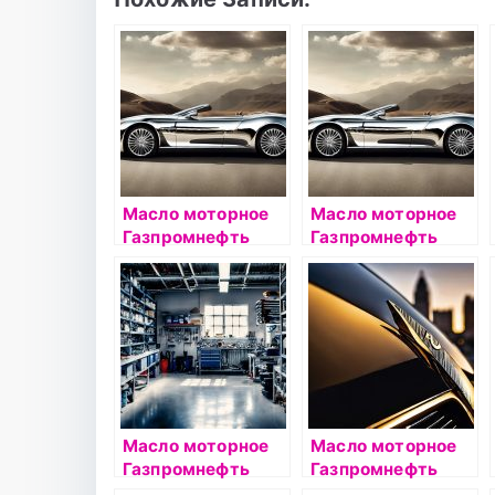
Масло моторное
Масло моторное
Газпромнефть
Газпромнефть
Ecogas 10W40 4л
Premium C3 5W30
4л
Масло моторное
Масло моторное
Газпромнефть
Газпромнефть
Super 10W40 4л
Standart 10W40