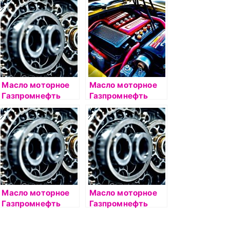
4л
4л
Масло моторное
Масло моторное
Газпромнефть
Газпромнефть
Super 5W40 4л
Premium C3 5W40
4л
Масло моторное
Масло моторное
Газпромнефть
Газпромнефть
Premium C3 5W40
Super 10W40 1л
1л