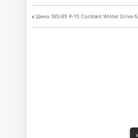
Навигация
Шина 185/65 Р-15 Cordiant Winter Drive б
по
записям