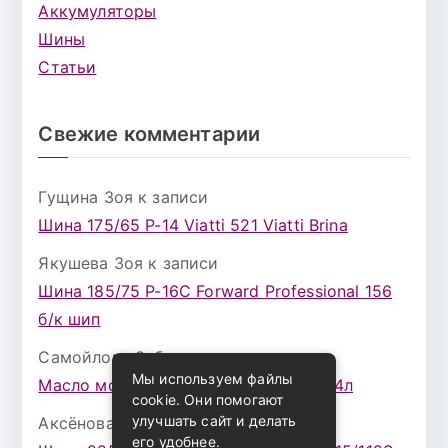
Аккумуляторы
Шины
Статьи
Свежие комментарии
Гущина Зоя
к записи
Шина 175/65 Р-14 Viatti 521 Viatti Brina
Якушева Зоя
к записи
Шина 185/75 Р-16С Forward Professional 156
б/к шип
Самойлова Забава
к записи
Мы используем файлы
Масло моторное ZIC X7 (A+) 10W30 4л
cookie. Они помогают
улучшать сайт и делать
Аксёнова Адель
к записи
его удобнее.