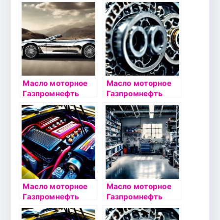
Premium L 5W40
Premium C3 5W30
4л
4л
Масло моторное
Масло моторное
Газпромнефть
Газпромнефть
Premium N 5W40
Super 5W40 1л
1л
Масло моторное
Масло моторное
Газпромнефть
Газпромнефть
Premium L 10W40
Premium L 5W30
4л
4л