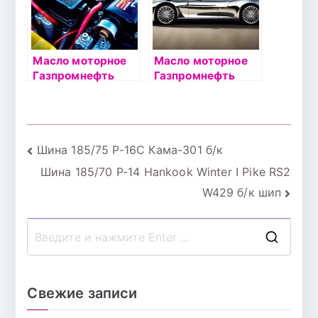
Масло моторное
Масло моторное
Газпромнефть
Газпромнефть
Premium C3 5W40
Premium C3 5W30
4л
1л
Навигация
Шина 185/75 Р-16С Кама-301 б/к
Шина 185/70 Р-14 Hankook Winter I Pike RS2
по
W429 б/к шип
записям
П
о
и
Свежие записи
с