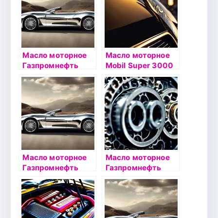
Масло моторное
Масло моторное
Газпромнефть
Mobil Super 3000
Standart 10W40
X1 5W40 1л
4л
синтетическое
Масло моторное
Масло моторное
Газпромнефть
Газпромнефть
Ecogas 10W40 4л
Super 10W40 1л