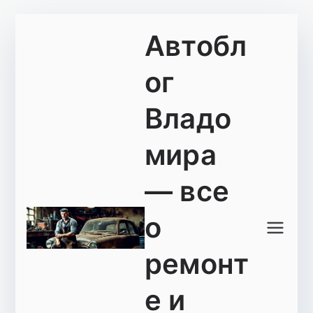
Перейти
Автобл
к
содержимому
ог
Владо
мира
— все
о
ремонт
е и