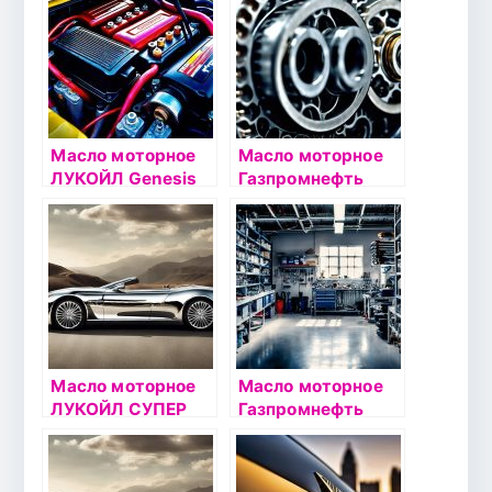
Масло моторное
Масло моторное
ЛУКОЙЛ Genesis
Газпромнефть
ARMORTECH
Premium C3 5W40
5W40 1л
1л
Масло моторное
Масло моторное
ЛУКОЙЛ СУПЕР
Газпромнефть
5W40 5л
Premium L 10W40
полусинтетическо
1л
е