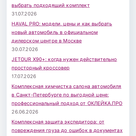
д
выбрать подходящий комплект
л
31.07.2026
я
HAVAL PRO: модели, цены и как выбрать
:
новый автомобиль в официальном
дилерском центре в Москве
30.07.2026
JETOUR X90+: когда нужен действительно
просторный кроссовер
17.07.2026
Комплексная химчистка салона автомобиля
в Санкт-Петербурге по выгодной цене:
профессиональный подход от ОКЛЕЙКА.ПРО
26.06.2026
Комплексная защита экспедитора: от
повреждения груза до ошибок в документах