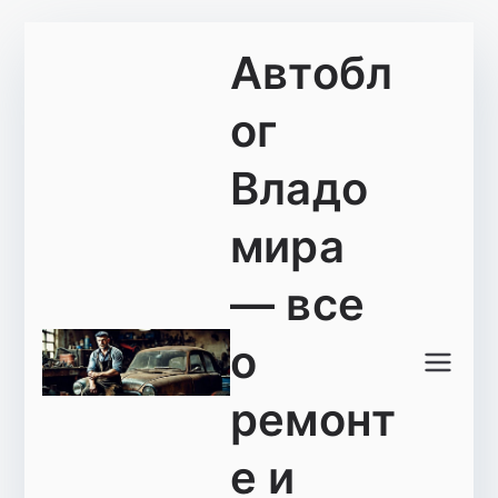
Перейти
Автобл
к
содержимому
ог
Владо
мира
— все
о
ремонт
е и