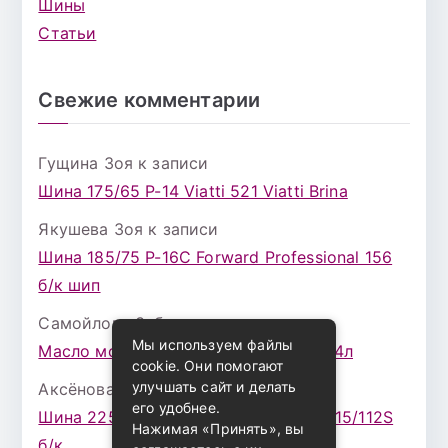
Шины
Статьи
Свежие комментарии
Гущина Зоя
к записи
Шина 175/65 Р-14 Viatti 521 Viatti Brina
Якушева Зоя
к записи
Шина 185/75 Р-16С Forward Professional 156
б/к шип
Самойлова Забава
к записи
Мы используем файлы
Масло моторное ZIC X7 (A+) 10W30 4л
cookie. Они помогают
улучшать сайт и делать
Аксёнова Адель
к записи
его удобнее.
Шина 225/75 Р-16 Nokian Rotiva HT 115/112S
Нажимая «Принять», вы
б/к