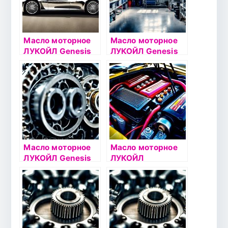
Масло моторное
Масло моторное
ЛУКОЙЛ Genesis
ЛУКОЙЛ Genesis
CLARiTECH 5W30
ADVANCED 10W40
1л
5л
Масло моторное
Масло моторное
ЛУКОЙЛ Genesis
ЛУКОЙЛ
ADVANCED/UNIVER
СТАНДАРТ 10W30
SAL 5W40 4л
5л