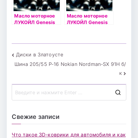
Масло моторное
Масло моторное
ЛУКОЙЛ Genesis
ЛУКОЙЛ Genesis
ARMORTECH VN
GLIDETECH 5W30
5W30 1л
1л
Навигация
Диски в Златоусте
Шина 205/55 Р-16 Nokian Nordman-SX 91Н б/
по
к
записям
П
о
и
Свежие записи
с
к
Что такое 3D-коврики для автомобиля и как