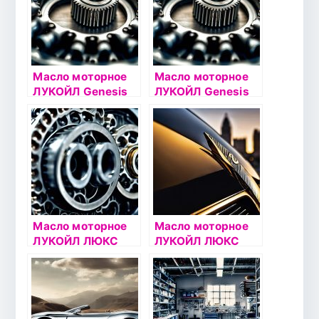
Масло моторное
Масло моторное
ЛУКОЙЛ Genesis
ЛУКОЙЛ Genesis
ARMORTECH VN
ADVANCED 5W40
5W30 4л
1л
Масло моторное
Масло моторное
ЛУКОЙЛ ЛЮКС
ЛУКОЙЛ ЛЮКС
5W40 4л
10W40 4л
полусинтетическо
полусинтетическо
е
е