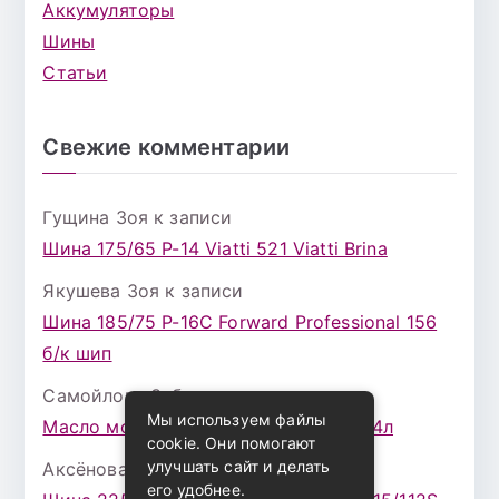
Аккумуляторы
Шины
Статьи
Свежие комментарии
Гущина Зоя
к записи
Шина 175/65 Р-14 Viatti 521 Viatti Brina
Якушева Зоя
к записи
Шина 185/75 Р-16С Forward Professional 156
б/к шип
Самойлова Забава
к записи
Мы используем файлы
Масло моторное ZIC X7 (A+) 10W30 4л
cookie. Они помогают
улучшать сайт и делать
Аксёнова Адель
к записи
его удобнее.