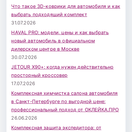
к
Что такое 3D-коврики для автомобиля и как
д
выбрать подходящий комплект
л
31.07.2026
я
HAVAL PRO: модели, цены и как выбрать
:
новый автомобиль в официальном
дилерском центре в Москве
30.07.2026
JETOUR X90+: когда нужен действительно
просторный кроссовер
17.07.2026
Комплексная химчистка салона автомобиля
в Санкт-Петербурге по выгодной цене:
профессиональный подход от ОКЛЕЙКА.ПРО
26.06.2026
Комплексная защита экспедитора: от