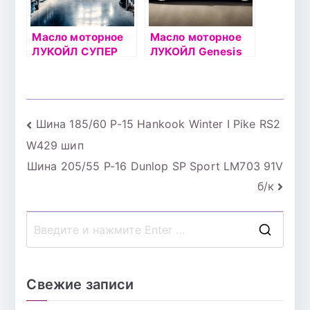
Масло моторное
Масло моторное
ЛУКОЙЛ СУПЕР
ЛУКОЙЛ Genesis
10W40 1л
ARMORTECH
полусинтетическо
5W40 4л
е
Навигация
Шина 185/60 Р-15 Hankook Winter I Pike RS2
W429 шип
по
Шина 205/55 Р-16 Dunlop SP Sport LM703 91V
записям
б/к
П
о
и
Свежие записи
с