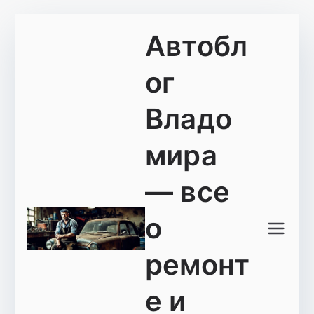
Перейти
Автобл
к
содержимому
ог
Владо
мира
— все
о
ремонт
е и