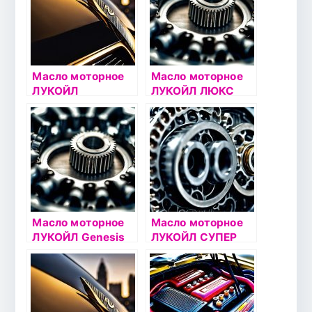
Масло моторное
Масло моторное
ЛУКОЙЛ
ЛУКОЙЛ ЛЮКС
АВАНГАРД 10W40
5W40 1л
5л
синтетическое
полусинтетическо
е
Масло моторное
Масло моторное
ЛУКОЙЛ Genesis
ЛУКОЙЛ СУПЕР
GLIDETECH 5W30
5W40 4л
1л
полусинтетическо
е