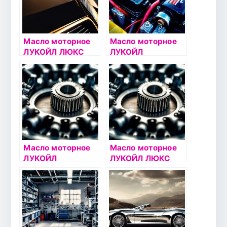
Масло моторное
Масло моторное
ЛУКОЙЛ ЛЮКС
ЛУКОЙЛ
10W40 4л
СТАНДАРТ 10W40
полусинтетическо
5л
е
Масло моторное
Масло моторное
ЛУКОЙЛ
ЛУКОЙЛ ЛЮКС
СТАНДАРТ 15W40
5W30 1л
1л
синтетическое