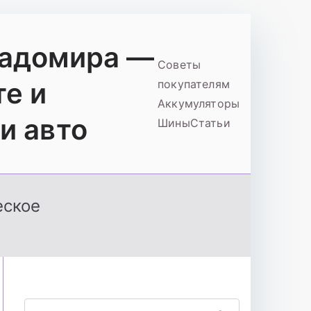
ладомира —
Советы
те и
покупателям
Аккумуляторы
и авто
Шины
Статьи
еское