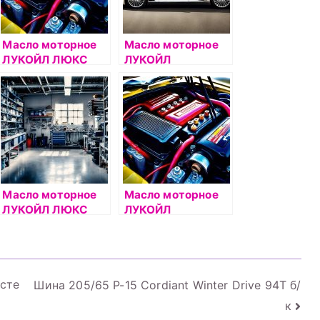
Масло моторное
Масло моторное
ЛУКОЙЛ ЛЮКС
ЛУКОЙЛ
5W40 1л
АВАНГАРД 10W40
полусинтетическо
18л
е
Масло моторное
Масло моторное
ЛУКОЙЛ ЛЮКС
ЛУКОЙЛ
10W40 5л
СТАНДАРТ 10W40
полусинтетическо
5л
е
сте
Шина 205/65 Р-15 Cordiant Winter Drive 94T б/
к