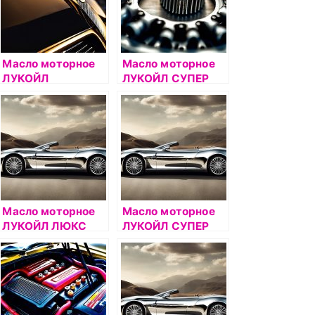
Масло моторное
Масло моторное
ЛУКОЙЛ
ЛУКОЙЛ СУПЕР
АВАНГАРД 10W40
10W40 5л
5л
полусинтетическо
полусинтетическо
е
е
Масло моторное
Масло моторное
ЛУКОЙЛ ЛЮКС
ЛУКОЙЛ СУПЕР
ДИЗЕЛЬ 10W40 1л
5W40 1л
полусинтетическо
полусинтетическо
е
е