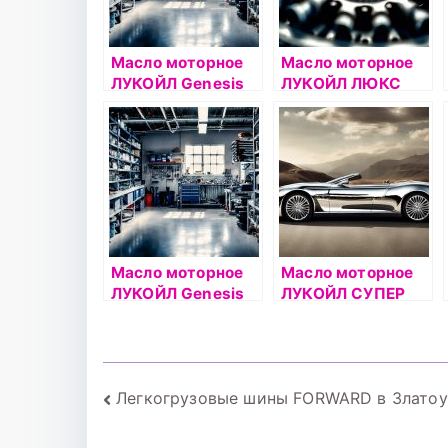
Масло моторное
Масло моторное
ЛУКОЙЛ Genesis
ЛУКОЙЛ ЛЮКС
ADVANCED/UNIVER
5W40 1л
SAL 10W40 4л
синтетическое
Масло моторное
Масло моторное
ЛУКОЙЛ Genesis
ЛУКОЙЛ СУПЕР
ADVANCED 10W40
5W40 5л
5л
полусинтетическо
е
Навигация
Легкогрузовые шины FORWARD в Златоу
по