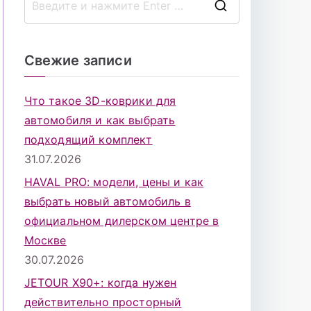
П
о
и
Свежие записи
с
к
Что такое 3D-коврики для
д
автомобиля и как выбрать
л
подходящий комплект
я
31.07.2026
:
HAVAL PRO: модели, цены и как
выбрать новый автомобиль в
официальном дилерском центре в
Москве
30.07.2026
JETOUR X90+: когда нужен
действительно просторный