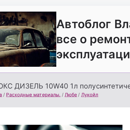
Автоблог В
все о ремон
эксплуатаци
КС ДИЗЕЛЬ 10W40 1л полусинтетич
в
Расходные материалы.
Любе
Лукойл