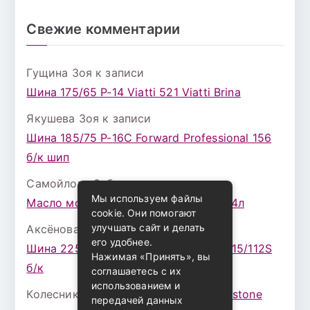
Свежие комментарии
Гущина Зоя
к записи
Шина 175/65 Р-14 Viatti 521 Viatti Brina
Якушева Зоя
к записи
Шина 185/75 Р-16С Forward Professional 156
б/к шип
Самойлова Забава
к записи
Мы используем файлы
Масло моторное ZIC X7 (A+) 10W30 4л
cookie. Они помогают
улучшать сайт и делать
Аксёнова Адель
к записи
его удобнее.
Шина 225/75 Р-16 Nokian Rotiva HT 115/112S
Нажимая «Принять», вы
б/к
соглашаетесь с их
использованием и
Колесникова Аурика
к записи
Bridgestone
передачей данных