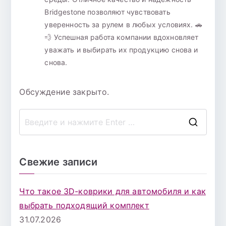
Bridgestone позволяют чувствовать
уверенность за рулем в любых условиях. 🚗
💨 Успешная работа компании вдохновляет
уважать и выбирать их продукцию снова и
снова.
Обсуждение закрыто.
П
о
и
Свежие записи
с
к
Что такое 3D-коврики для автомобиля и как
д
выбрать подходящий комплект
л
31.07.2026