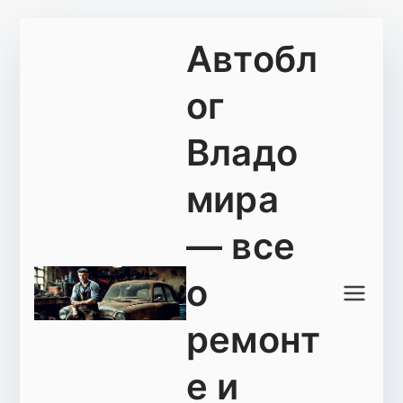
Перейти
Автобл
к
содержимому
ог
Владо
мира
— все
о
ремонт
е и