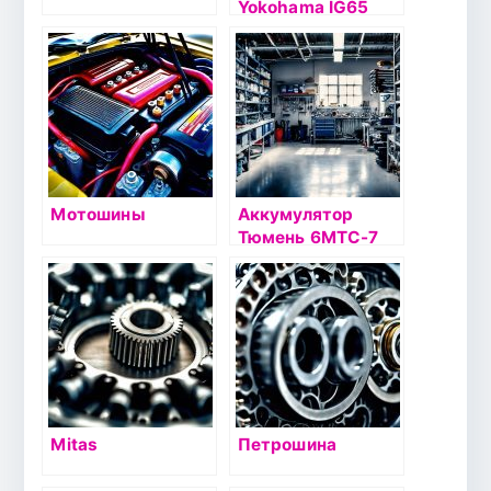
Yokohama IG65
98T б/к шип
Мотошины
Аккумулятор
Тюмень 6МТС-7
болт
Mitas
Петрошина