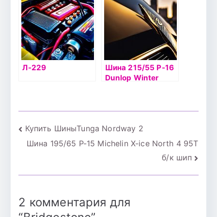
Л-229
Шина 215/55 Р-16
Dunlop Winter
Ice02 97T б/к шип
Навигация
Купить ШиныTunga Nordway 2
Шина 195/65 Р-15 Michelin X-ice North 4 95Т
по
б/к шип
записям
2 комментария для