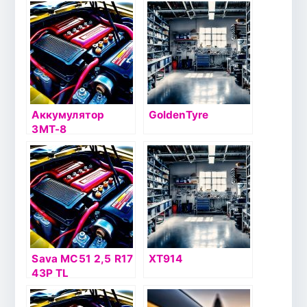
Аккумулятор
GoldenTyre
3МТ-8
Sava MC51 2,5 R17
XT914
43P TL