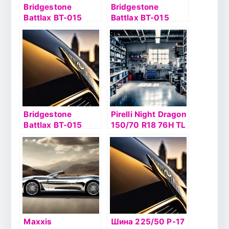
Bridgestone
Bridgestone
Battlax BT-015
Battlax BT-015
190/55 ZR17 75W
120/70 ZR17 58W
TL
TL
Bridgestone
Pirelli Night Dragon
Battlax BT-015
150/70 R18 76H TL
180/55 ZR17 73W
TL
Maxxis
Шина 225/50 Р-17