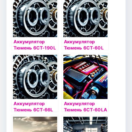
Аккумулятор
Аккумулятор
Тюмень 6СТ-190L
Тюмень 6СТ-60L
STANDARD конус
Сибирь
о/п
Аккумулятор
Аккумулятор
Тюмень 6СТ-66L
Тюмень 6СТ-60LA
STANDARD
PREMIUM о/п &
Аккумулятор
Тюмень 6СТ-60LA