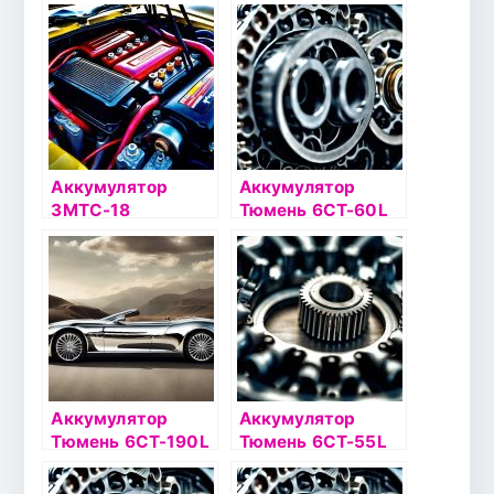
STANDARD о/п
STANDARD о/п
Аккумулятор
Аккумулятор
3МТС-18
Тюмень 6СТ-60L
Asia о/п
Аккумулятор
Аккумулятор
Тюмень 6СТ-190L
Тюмень 6СТ-55L
STANDARD конус
STANDARD п/п