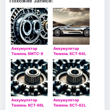
Похожие Записи:
Аккумулятор
Аккумулятор
Тюмень 6МТС-9
Тюмень 6СТ-64L
ЛИДЕР С/З болт
PREMIUM о/п
Аккумулятор
Аккумулятор
Тюмень 6СТ-66L
Тюмень 6СТ-62L