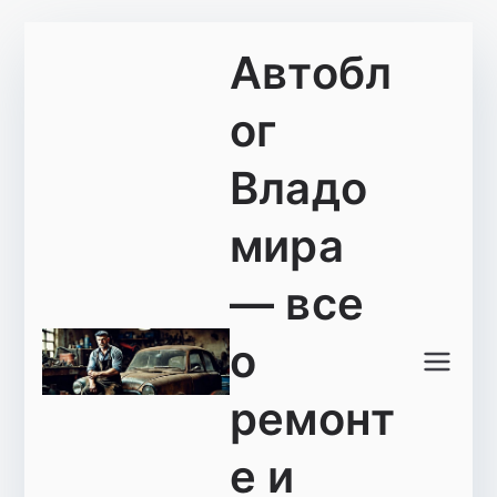
Перейти
Автобл
к
содержимому
ог
Владо
мира
— все
о
ремонт
е и