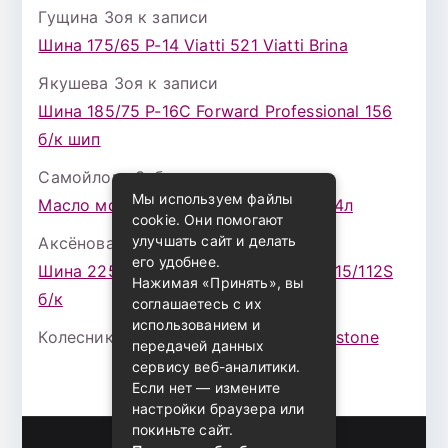
Гущина Зоя
к записи
Шина 175/65 Р-14 Viatti 521 Viatti Brina
Якушева Зоя
к записи
Шина 185/75 Р-16С Forward Professional 156
б/к шип
Самойлова Забава
к записи
Мы используем файлы
Масло моторное ZIC X7 (A+) 10W30 4л
cookie. Они помогают
улучшать сайт и делать
Аксёнова Адель
к записи
его удобнее.
Шина 225/75 Р-16 Nokian Rotiva HT 115/112S
Нажимая «Принять», вы
б/к
соглашаетесь с их
использованием и
Колесникова Аурика
к записи
Bridgestone
передачей данных
сервису веб-аналитики.
Если нет — измените
настройки браузера или
покиньте сайт.