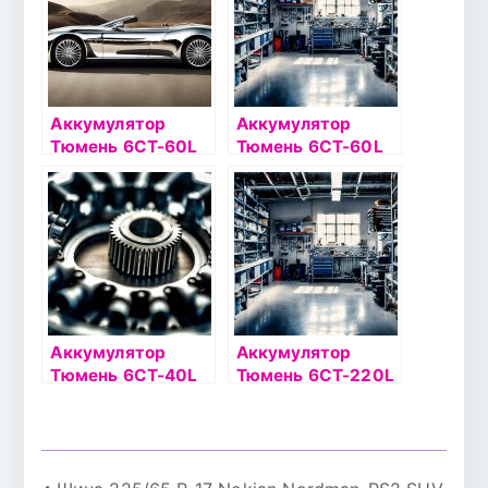
PREMIUM о/п
Аккумулятор
Аккумулятор
Тюмень 6СТ-60L
Тюмень 6СТ-60L
PREMIUM о/п
STANDARD о/п
Аккумулятор
Аккумулятор
Тюмень 6СТ-40L
Тюмень 6СТ-220L
Asia о/п
PREMIUM п/п