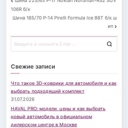
Навигация
Шина 225/65 Р-17 Nokian Nordman-RS2 SUV
106R б/к
по
Шина 185/70 Р-14 Pirelli Formula Ice 88T б/к ш
записям
ип
П
о
и
Свежие записи
с
к
Что такое 3D-коврики для автомобиля и как
д
выбрать подходящий комплект
л
31.07.2026
я
HAVAL PRO: модели, цены и как выбрать
:
новый автомобиль в официальном
дилерском центре в Москве