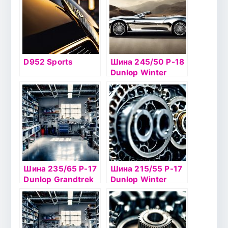
D952 Sports
Шина 245/50 Р-18
Dunlop Winter
Ice02 104 б/к шип
Шина 235/65 Р-17
Шина 215/55 Р-17
Dunlop Grandtrek
Dunlop Winter
Ice 02 108Т шип
Ice02 98Tб/к шип