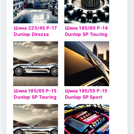
Шина 225/45 Р-17
Шина 185/60 Р-14
Dunlop Direzza
Dunlop SP Touring
DZ102 94W б/к
T1 82T TL
Шина 195/65 Р-15
Шина 195/55 Р-15
Dunlop SP Touring
Dunlop SP Sport
T1 91T б/к
LM704 85V б/к