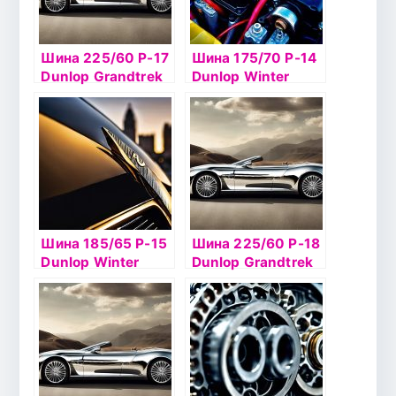
Шина 225/60 Р-17
Шина 175/70 Р-14
Dunlop Grandtrek
Dunlop Winter
ST20 99H б/к
Ice02 84Tб/к шип
Шина 185/65 Р-15
Шина 225/60 Р-18
Dunlop Winter
Dunlop Grandtrek
Ice02 92T б/к шип
Ice 02 104Т шип