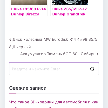
Шина 185/60 Р-14
Шина 265/65 Р-17
Dunlop Direzza
Dunlop Grandtrek
DZ102 82H б/к
Ice02 116T шип
Навигация
Диск колесный MW Eurodisk R14 4×98 35/5
8,6 черный
по
Аккумулятор Тюмень 6СТ-60L Сибирь
записям
П
о
и
Свежие записи
с
к
Что такое 3D-коврики для автомобиля и как
д