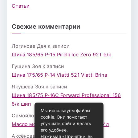
Статьи
Свежие комментарии
Логинова Дея
к записи
Шина 185/65 Р-15 Pirelli Ice Zero 92T б/к
Гущина Зоя
к записи
Шина 175/65 Р-14 Viatti 521 Viatti Brina
Якушева Зоя
к записи
Шина 185/75 Р-16С Forward Professional 156
б/к шип
Мы используем файлы
Самойлова Забава
к записи
cookie. Они помогают
улучшать сайт и делать
Масло моторное ZIC X7 (A+) 10W30 4л
его удобнее.
Аксёнова Адель
к записи
Нажимая «Принять», вы