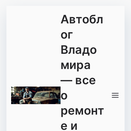
Перейти
Автобл
к
содержимому
ог
Владо
мира
— все
о
ремонт
е и