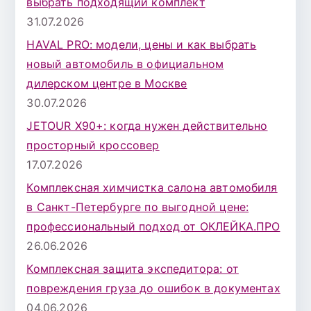
выбрать подходящий комплект
л
31.07.2026
я
HAVAL PRO: модели, цены и как выбрать
:
новый автомобиль в официальном
дилерском центре в Москве
30.07.2026
JETOUR X90+: когда нужен действительно
просторный кроссовер
17.07.2026
Комплексная химчистка салона автомобиля
в Санкт-Петербурге по выгодной цене:
профессиональный подход от ОКЛЕЙКА.ПРО
26.06.2026
Комплексная защита экспедитора: от
повреждения груза до ошибок в документах
04.06.2026