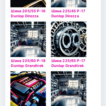
Шина 205/55 Р-16
Шина 225/45 Р-17
Dunlop Direzza
Dunlop Direzza
DZ102 91V б/к
DZ102 94W б/к
Шина 235/60 Р-18
Шина 225/65 Р-17
Dunlop Grandtrek
Dunlop Grandtrek
Ice 02 107Т шип
PT2 101H б/к