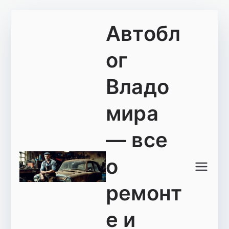
Перейти
Автобл
к
содержимому
ог
Владо
мира
— все
о
ремонт
е и