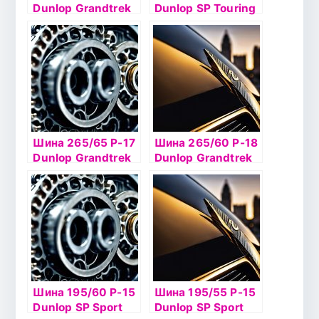
Dunlop Grandtrek
Dunlop SP Touring
Ice 02 108Т шип
R1 91T б/к
Шина 265/65 Р-17
Шина 265/60 Р-18
Dunlop Grandtrek
Dunlop Grandtrek
Ice02 116T шип
SJ6 110Q б/к
Шина 195/60 Р-15
Шина 195/55 Р-15
Dunlop SP Sport
Dunlop SP Sport