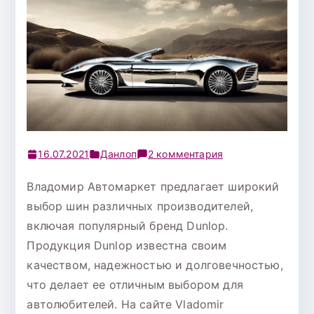
к
16.07.2021
Данлоп
2 комментария
записи
Владомир Автомаркет предлагает широкий
Шина
выбор шин различных производителей,
185/60
Р-14
включая популярный бренд Dunlop.
Dunlop
Продукция Dunlop известна своим
Direzza
качеством, надежностью и долговечностью,
DZ102
что делает ее отличным выбором для
82H
автолюбителей. На сайте Vladomir
б/