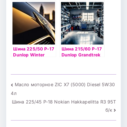
LM704 88V б/к
LM704 85V б/к
Шина 225/50 Р-17
Шина 215/60 Р-17
Dunlop Winter
Dunlop Grandtrek
Ice02 98T б/к шип
Ice02 100Tб/к шип
Навигация
Масло моторное ZIC X7 (5000) Diesel 5W30
4л
по
Шина 225/45 Р-18 Nokian Hakkapelitta R3 95T
записям
б/к