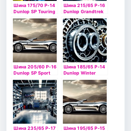
Шина 175/70 Р-14
Шина 215/65 Р-16
Dunlop SP Touring
Dunlop Grandtrek
T1 84T б/к
Ice02 102Т шип
Шина 205/60 Р-16
Шина 185/65 Р-14
Dunlop SP Sport
Dunlop Winter
LM704 92H б/к
Ice02 90T б/к шип
Шина 235/65 Р-17
Шина 195/65 Р-15