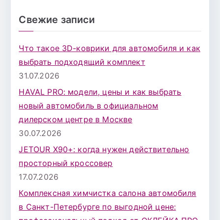
о
и
Свежие записи
с
к
Что такое 3D-коврики для автомобиля и как
д
выбрать подходящий комплект
л
31.07.2026
я
HAVAL PRO: модели, цены и как выбрать
:
новый автомобиль в официальном
дилерском центре в Москве
30.07.2026
JETOUR X90+: когда нужен действительно
просторный кроссовер
17.07.2026
Комплексная химчистка салона автомобиля
в Санкт-Петербурге по выгодной цене: