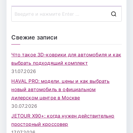
П
о
и
Свежие записи
с
к
Что такое 3D-коврики для автомобиля и как
д
выбрать подходящий комплект
л
31.07.2026
я
HAVAL PRO: модели, цены и как выбрать
:
новый автомобиль в официальном
дилерском центре в Москве
30.07.2026
JETOUR X90+: когда нужен действительно
просторный кроссовер
17.07.2026