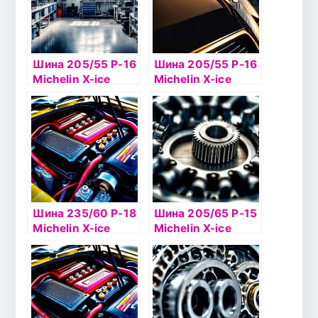
Шина 205/55 Р-16
Шина 205/55 Р-16
Michelin X-ice
Michelin X-ice
North 4 94Тб/к ш
North 2 94Т б/к
шип
Шина 235/60 Р-18
Шина 205/65 Р-15
Michelin X-ice
Michelin X-ice
North 4 107T SUV
North 3 99Т б/к