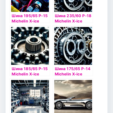
Шина 195/65 Р-15
Шина 235/60 Р-18
Michelin X-ice
Michelin X-ice
North 3 95Т TL
North 2 107T шип
Шина 185/65 Р-15
Шина 175/65 Р-14
Michelin X-ice
Michelin X-ice
North 4 92Т TL
North 2 86Т б/к
шип
шип