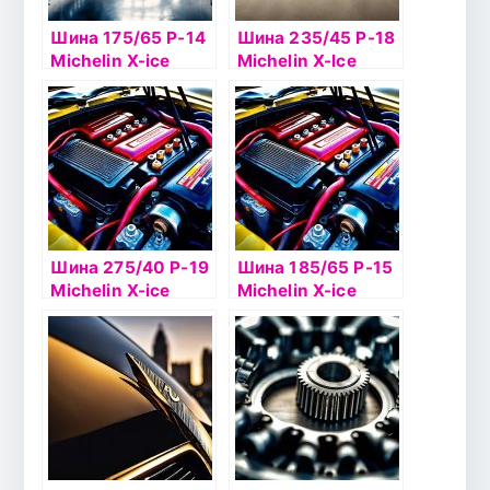
Шина 175/65 Р-14
Шина 235/45 Р-18
Michelin X-ice
Michelin X-Ice
North 3 86Т шип
North 4 98T шип
Шина 275/40 Р-19
Шина 185/65 Р-15
Michelin X-ice
Michelin X-ice
North 4 105H шип
North 2 T92 б/к
шип