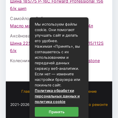
Шина 185/75 Р-16С Forward Professional 156
б/к шип
Самойлова Забава
к записи
Мы используем файлы
Масло моторное ZIC X7 (A+) 10W30 4л
cookie. Они помогают
улучшать сайт и делать
Аксёнова Адель
к записи
его удобнее.
Шина 225/75 Р-16 Nokian Rotiva HT 115/112S
Нажимая «Принять», вы
б/к
соглашаетесь с их
использованием и
Колесникова Аурика
к записи
Bridgestone
передачей данных
сервису веб-аналитики.
Если нет — измените
настройки браузера или
покиньте сайт.
Политика обработки
Главная
Пользовательское соглашение
персональных данных и
Карта сайта
политика cookie
2021-2026 (c)
Автоблог Владомира — все о ремонте
и эксплуатации авто
.
Принять