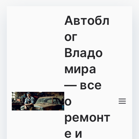
Перейти
Автобл
к
содержимому
ог
Владо
мира
— все
о
ремонт
е и