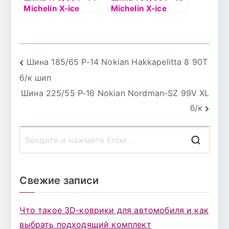
Michelin X-ice
Michelin X-ice
North 3 86Т шип
North 4 95Т б/к
шип
Навигация
Шина 185/65 Р-14 Nokian Hakkapelitta 8 90T
б/к шип
по
Шина 225/55 Р-16 Nokian Nordman-SZ 99V XL
записям
б/к
П
о
и
Свежие записи
с
к
Что такое 3D-коврики для автомобиля и как
д
выбрать подходящий комплект