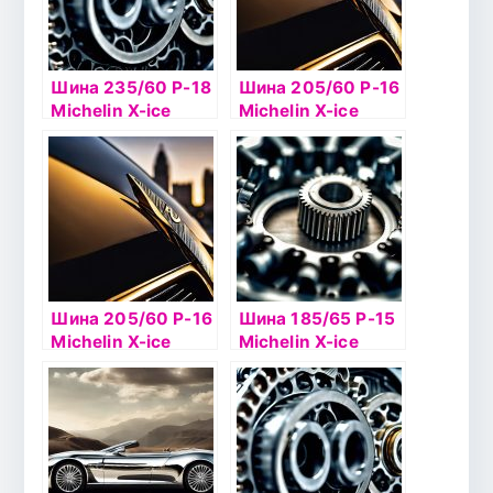
Шина 235/60 Р-18
Шина 205/60 Р-16
Michelin X-ice
Michelin X-ice
North 2 107T шип
North 4 96Т б/к
шип
Шина 205/60 Р-16
Шина 185/65 Р-15
Michelin X-ice
Michelin X-ice
North 2 96Т шип
North 4 92Т TL
шип