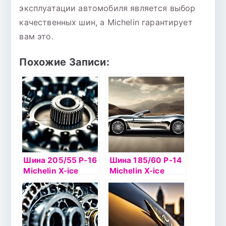
эксплуатации автомобиля является выбор
качественных шин, а Michelin гарантирует
вам это.
Похожие Записи:
Шина 205/55 Р-16
Шина 185/60 Р-14
Michelin X-ice
Michelin X-ice
North 4 94Тб/к ш
North 3 б/к шип