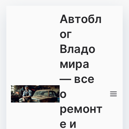
Перейти
Автобл
к
содержимому
ог
Владо
мира
— все
о
ремонт
е и