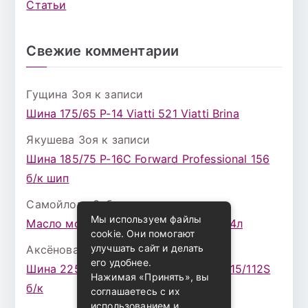
Статьи
Свежие комментарии
Гущина Зоя
к записи
Шина 175/65 Р-14 Viatti 521 Viatti Brina
Якушева Зоя
к записи
Шина 185/75 Р-16С Forward Professional 156
б/к шип
Самойлова Забава
к записи
Мы используем файлы
Масло моторное ZIC X7 (A+) 10W30 4л
cookie. Они помогают
улучшать сайт и делать
Аксёнова Адель
к записи
его удобнее.
Шина 225/75 Р-16 Nokian Rotiva HT 115/112S
Нажимая «Принять», вы
б/к
соглашаетесь с их
использованием и