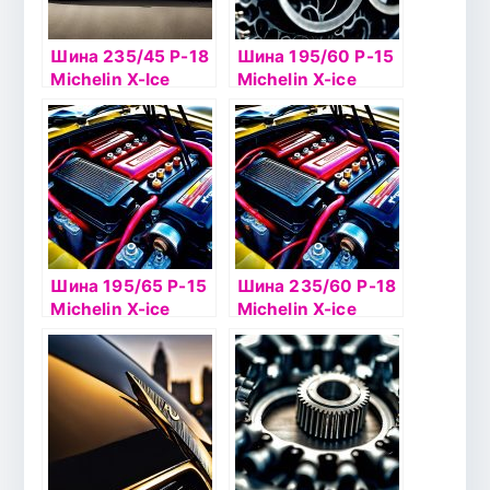
Шина 235/45 Р-18
Шина 195/60 Р-15
Michelin X-Ice
Michelin X-ice
North 4 98T шип
North 4 92T б/к
шип
Шина 195/65 Р-15
Шина 235/60 Р-18
Michelin X-ice
Michelin X-ice
North 3 95Т TL
North 4 107T SUV