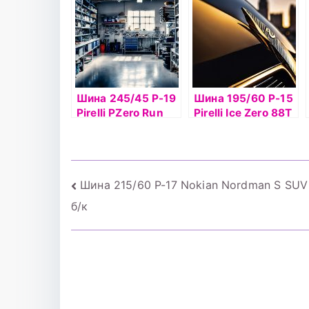
Шина 245/45 Р-19
Шина 195/60 Р-15
Pirelli PZero Run
Pirelli Ice Zero 88T
Flat 98Y TL
б/к
Навигация
Шина 215/60 Р-17 Nokian Nordman S SUV
б/к
по
записям