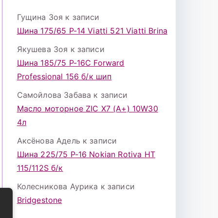
Гущина Зоя
к записи
Шина 175/65 Р-14 Viatti 521 Viatti Brina
Якушева Зоя
к записи
Шина 185/75 Р-16С Forward
Professional 156 б/к шип
Самойлова Забава
к записи
Масло моторное ZIC X7 (A+) 10W30
4л
Аксёнова Адель
к записи
Шина 225/75 Р-16 Nokian Rotiva HT
115/112S б/к
Колесникова Аурика
к записи
Bridgestone