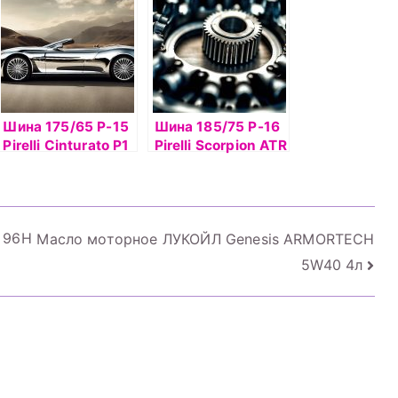
Шина 175/65 Р-15
Шина 185/75 Р-16
Pirelli Cinturato P1
Pirelli Sсorpion ATR
Verde 84Hб/
93T б/к
 96H
Масло моторное ЛУКОЙЛ Genesis ARMORTECH
5W40 4л