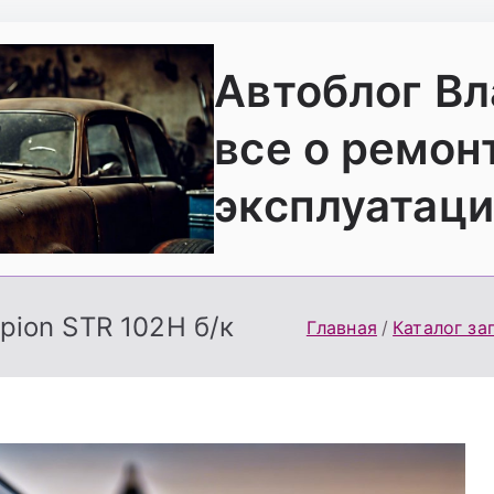
Автоблог В
все о ремон
эксплуатаци
rpion STR 102H б/к
Главная
Каталог за