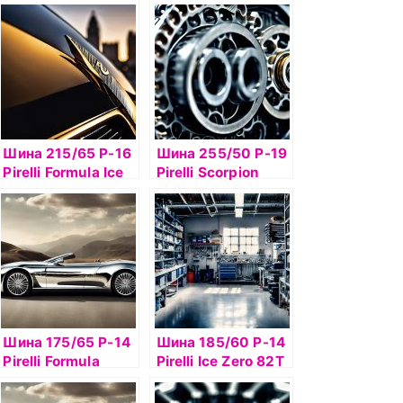
Verde 98V б/к
Verde 98H б/к
Шина 215/65 Р-16
Шина 255/50 Р-19
Pirelli Formula Ice
Pirelli Scorpion
98T б/к шип
Verde*Run Flat
Шина 175/65 Р-14
Шина 185/60 Р-14
Pirelli Formula
Pirelli Iсe Zero 82T
Energy 82T б/к
б/к