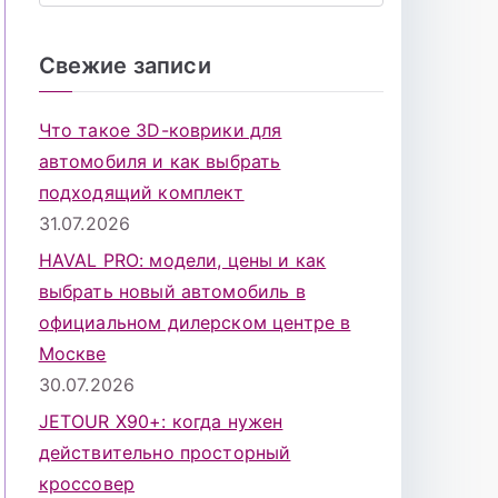
о
и
Свежие записи
с
к
Что такое 3D-коврики для
д
автомобиля и как выбрать
л
подходящий комплект
я
31.07.2026
:
HAVAL PRO: модели, цены и как
выбрать новый автомобиль в
официальном дилерском центре в
Москве
30.07.2026
JETOUR X90+: когда нужен
действительно просторный
кроссовер