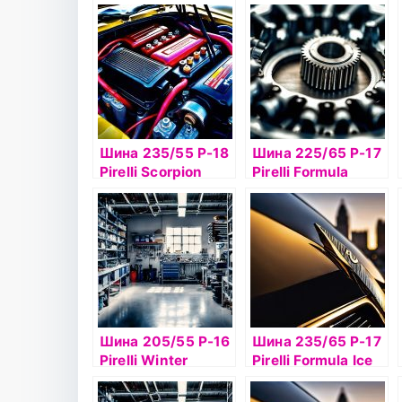
Verde 96V б/к
Verde 97H б/к
Шина 235/55 Р-18
Шина 225/65 Р-17
Pirelli Scorpion
Pirelli Formula
Verde 100V б/к
Energy 102H б/к
Шина 205/55 Р-16
Шина 235/65 Р-17
Pirelli Winter
Pirelli Formula Ice
Carving Edge 94Т
108T б/к шип
шип