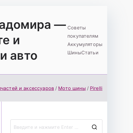
ладомира —
Советы
те и
покупателям
Аккумуляторы
и авто
Шины
Статьи
пчастей и аксессуаров
Мото шины
Pirelli
П