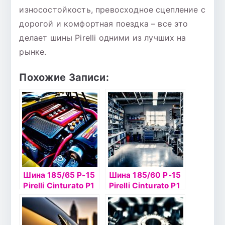
износостойкость, превосходное сцепление с
дорогой и комфортная поездка – все это
делает шины Pirelli одними из лучших на
рынке.
Похожие Записи:
Шина 185/65 Р-15
Шина 185/60 Р-15
Pirelli Cinturato P1
Pirelli Cinturato P1
Verde 88H
Verde 84Т б/к