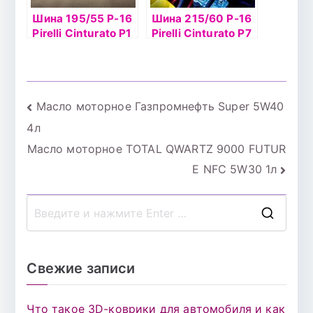
Шина 195/55 Р-16
Шина 215/60 Р-16
Pirelli Cinturato P1
Pirelli Cinturato P7
Verde 87H б
99H XL б/к
Навигация
Масло моторное Газпромнефть Super 5W40
4л
по
Масло моторное TOTAL QWARTZ 9000 FUTUR
записям
E NFC 5W30 1л
П
о
и
Свежие записи
с
к
Что такое 3D-коврики для автомобиля и как