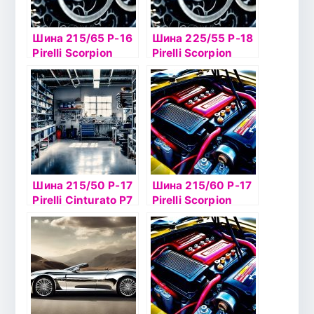
Шина 215/65 Р-16
Шина 225/55 Р-18
Pirelli Scorpion
Pirelli Scorpion
Verde 98H б/к
Verde 98V б/к
Шина 215/50 Р-17
Шина 215/60 Р-17
Pirelli Cinturato P7
Pirelli Scorpion
95W XLб/к
Verde 96V б/к