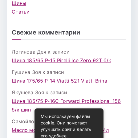
Шины
Статьи
Свежие комментарии
Логинова Дея
к записи
Шина 185/65 Р-15 Pirelli Ice Zero 92T б/к
Гущина Зоя
к записи
Шина 175/65 Р-14 Viatti 521 Viatti Brina
Якушева Зоя
к записи
Шина 185/75 Р-16С Forward Professional 156
б/к шип
Мы используем файлы
Самойлова Забава
к записи
cookie. Они помогают
улучшать сайт и делать
Масло моторное ZIC X7 (A+) 10W30 4л
его удобнее.