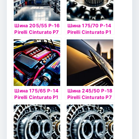
Шина 205/55 Р-16
Шина 175/70 Р-14
Pirelli Cinturato P7
Pirelli Cinturato P1
91V б/к
Verde 84H
Шина 175/65 Р-14
Шина 245/50 Р-18
Pirelli Cinturato P1
Pirelli Cinturato P7
Verde 82Tб/к
100Y б/к