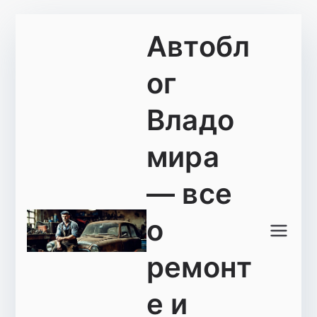
Перейти
Автобл
к
содержимому
ог
Владо
мира
— все
о
ремонт
е и