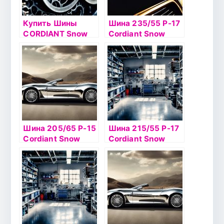
Купить Шины
Шина 235/55 Р-17
CORDIANT Snow
Cordiant Snow
Cross
Cross 103T б/к ш
Шина 205/65 Р-15
Шина 215/55 Р-17
Cordiant Snow
Cordiant Snow
Cross 99T б/к шип
Cross 98T б/к ш