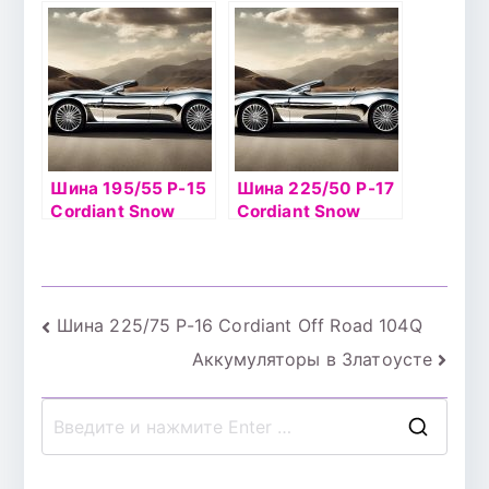
Cross 2 99T б/к ш
Cross 107T б/к ш
Шина 195/55 Р-15
Шина 225/50 Р-17
Cordiant Snow
Cordiant Snow
Cross 2 89T б/к ш
Cross 2 98T б/к ш
Навигация
Шина 225/75 Р-16 Cordiant Off Road 104Q
Аккумуляторы в Златоусте
по
записям
П
о