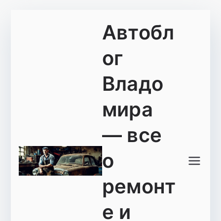
Перейти
Автобл
к
содержимому
ог
Владо
мира
— все
о
ремонт
е и