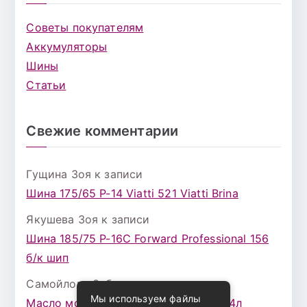
Советы покупателям
Аккумуляторы
Шины
Статьи
Свежие комментарии
Гущина Зоя
к записи
Шина 175/65 Р-14 Viatti 521 Viatti Brina
Якушева Зоя
к записи
Шина 185/75 Р-16С Forward Professional 156
б/к шип
Самойлова Забава
к записи
Мы используем файлы
Масло моторное ZIC X7 (A+) 10W30 4л