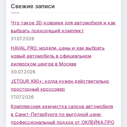
и
Свежие записи
с
к
Что такое 3D-коврики для автомобиля и как
д
выбрать подходящий комплект
л
31.07.2026
я
HAVAL PRO: модели, цены и как выбрать
:
новый автомобиль в официальном
дилерском центре в Москве
30.07.2026
JETOUR X90+: когда нужен действительно
просторный кроссовер
17.07.2026
Комплексная химчистка салона автомобиля
в Санкт-Петербурге по выгодной цене:
профессиональный подход от ОКЛЕЙКА.ПРО