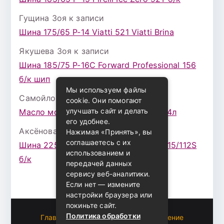
Гущина Зоя
к записи
Шина 175/65 Р-14 Viatti 521 Viatti Brina
Якушева Зоя
к записи
Шина 185/75 Р-16С Forward Professional 156
б/к шип
Мы используем файлы
Самойлова Забава
к записи
cookie. Они помогают
улучшать сайт и делать
Масло моторное ZIC X7 (A+) 10W30 4л
его удобнее.
Аксёнова Адель
к записи
Нажимая «Принять», вы
соглашаетесь с их
Шина 225/75 Р-16 Nokian Rotiva HT 115/112S
использованием и
б/к
передачей данных
сервису веб-аналитики.
Если нет — измените
настройки браузера или
покиньте сайт.
Политика обработки
Главная
Пользовательское соглашение