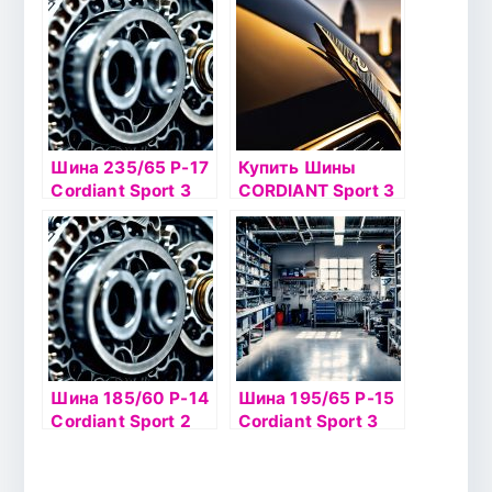
Шина 235/65 Р-17
Купить Шины
Cordiant Sport 3
CORDIANT Sport 3
108V б/к
Шина 185/60 Р-14
Шина 195/65 Р-15
Cordiant Sport 2
Cordiant Sport 3
М-О 82H б/к
91V б/к