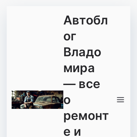
Перейти
Автобл
к
содержимому
ог
Владо
мира
— все
о
ремонт
е и