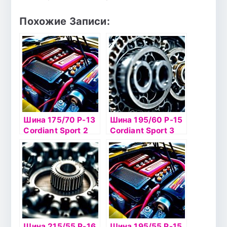
Похожие Записи:
Шина 175/70 Р-13
Шина 195/60 Р-15
Cordiant Sport 2
Cordiant Sport 3
82Т б/к
PS-2 88V б/к
Шина 215/55 Р-16
Шина 195/55 Р-15