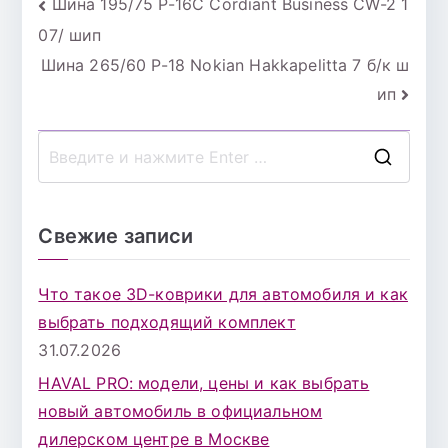
Навигация
Шина 195/75 Р-16С Cordiant Business CW-2 1
07/ шип
по
Шина 265/60 Р-18 Nokian Hakkapelitta 7 б/к ш
записям
ип
П
о
и
Свежие записи
с
к
Что такое 3D-коврики для автомобиля и как
д
выбрать подходящий комплект
л
31.07.2026
я
HAVAL PRO: модели, цены и как выбрать
:
новый автомобиль в официальном
дилерском центре в Москве