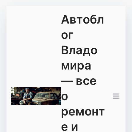
Перейти
Автобл
к
содержимому
ог
Владо
мира
— все
о
ремонт
е и