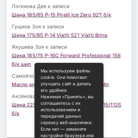
Логинова Дея
к записи
Шина 185/65 Р-15 Pirelli Ice Zero 92T б/к
Гущина Зоя
к записи
Шина 175/65 Р-14 Viatti 521 Viatti Brina
Якушева Зоя
к записи
Шина 185/75 Р-16С Forward Professional 156
б/к шип
Мы используем файлы
Самойлова Забава
к записи
cookie. Они помогают
улучшать сайт и делать
Масло моторное ZIC X7 (A+) 10W30 4л
его удобнее.
Аксёнова Адель
к записи
Нажимая «Принять», вы
соглашаетесь с их
Шина 225/75 Р-16 Nokian Rotiva HT 115/112S
использованием и
б/к
передачей данных
сервису веб-аналитики.
Если нет — измените
настройки браузера или