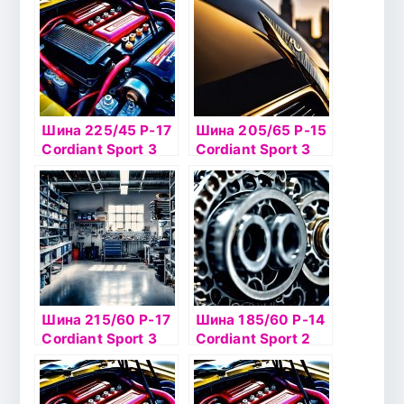
Шина 225/45 Р-17
Шина 205/65 Р-15
Cordiant Sport 3
Cordiant Sport 3
94V б/к
94V б/к
Шина 215/60 Р-17
Шина 185/60 Р-14
Cordiant Sport 3
Cordiant Sport 2
PS-2 100V б/к
М-О 82H б/к