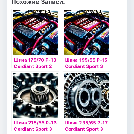
Похожие Записи:
Шина 175/70 Р-13
Шина 195/55 Р-15
Cordiant Sport 2
Cordiant Sport 3
82Т б/к
PS-2 85V б/к
Шина 215/55 Р-16
Шина 235/65 Р-17
Cordiant Sport 3
Cordiant Sport 3