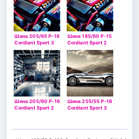
Шина 205/65 Р-16
Шина 185/60 Р-15
Cordiant Sport 3
Cordiant Sport 2
95V б/к
PS-501 84Н б/к
Шина 205/60 Р-16
Шина 255/55 Р-18
Cordiant Sport 2
Cordiant Sport 3
92V б/к
109V б/к