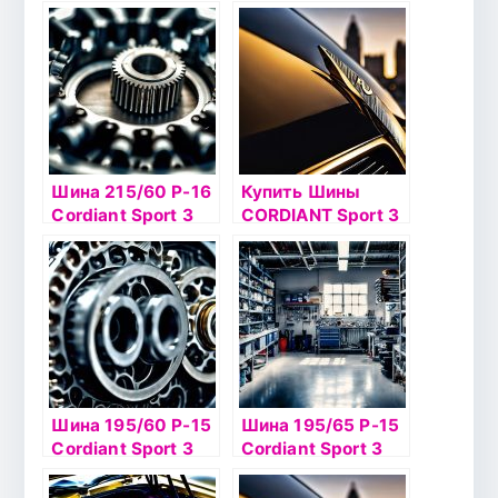
93V б/к
108V б/к
Шина 215/60 Р-16
Купить Шины
Cordiant Sport 3
CORDIANT Sport 3
PS-2 99V б/к
Шина 195/60 Р-15
Шина 195/65 Р-15
Cordiant Sport 3
Cordiant Sport 3
PS-2 88V б/к
91V б/к