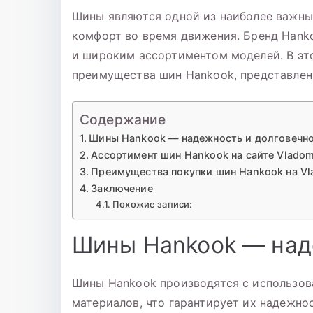
записи
Шины являются одной из наиболее важны
Шина
комфорт во время движения. Бренд Hank
205/70
Р-15
и широким ассортиментом моделей. В эт
Hankook
преимущества шин Hankook, представленны
RW11
96Т
Содержание
б/
Шины Hankook — надежность и долговечн
к
Ассортимент шин Hankook на сайте Vladom
шип
Преимущества покупки шин Hankook на Vla
Заключение
Похожие записи:
Шины Hankook — над
Шины Hankook производятся с использов
материалов, что гарантирует их надежно