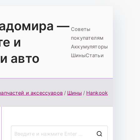
ладомира —
Советы
те и
покупателям
Аккумуляторы
и авто
Шины
Статьи
запчастей и аксессуаров
Шины
Hankook
П