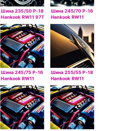
Шина 235/50 Р-18
Шина 245/70 Р-16
Hankook RW11 97T
Hankook RW11
шип
107Т шип
Шина 245/75 Р-16
Шина 255/55 Р-18
Hankook RW11
Hankook RW11
111T шип
109T б/к шип