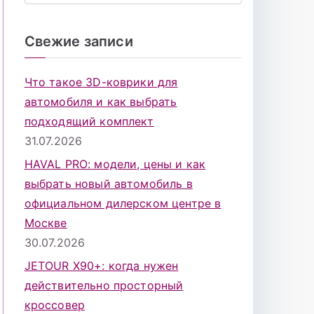
о
и
Свежие записи
с
к
Что такое 3D-коврики для
д
автомобиля и как выбрать
л
подходящий комплект
я
31.07.2026
:
HAVAL PRO: модели, цены и как
выбрать новый автомобиль в
официальном дилерском центре в
Москве
30.07.2026
JETOUR X90+: когда нужен
действительно просторный
кроссовер