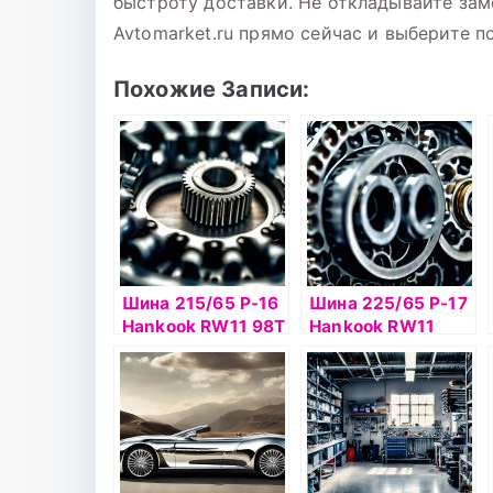
быстроту доставки. Не откладывайте заме
Avtomarket.ru прямо сейчас и выберите 
Похожие Записи:
Шина 215/65 Р-16
Шина 225/65 Р-17
Hankook RW11 98Т
Hankook RW11
б/к шип
102T TL шип