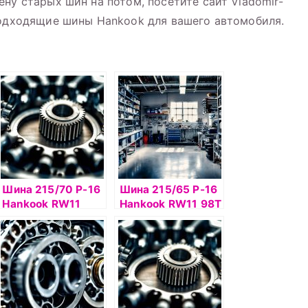
ну старых шин на потом, посетите сайт Vladomir-
подходящие шины Hankook для вашего автомобиля.
Шина 215/70 Р-16
Шина 215/65 Р-16
Hankook RW11
Hankook RW11 98T
100T б/к шип