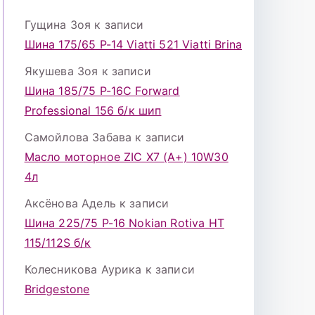
Гущина Зоя
к записи
Шина 175/65 Р-14 Viatti 521 Viatti Brina
Якушева Зоя
к записи
Шина 185/75 Р-16С Forward
Professional 156 б/к шип
Самойлова Забава
к записи
Масло моторное ZIC X7 (A+) 10W30
4л
Аксёнова Адель
к записи
Шина 225/75 Р-16 Nokian Rotiva HT
115/112S б/к
Колесникова Аурика
к записи
Bridgestone