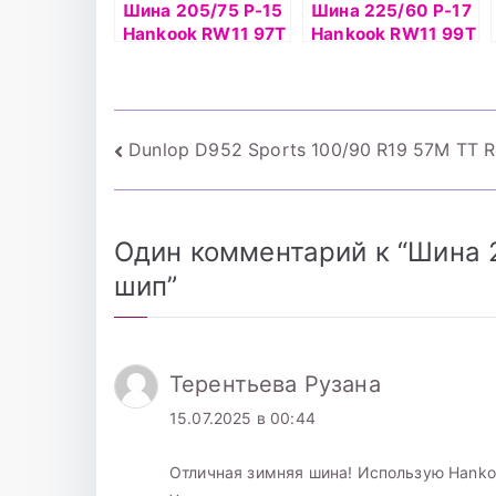
Шина 205/75 Р-15
Шина 225/60 Р-17
Hankook RW11 97Т
Hankook RW11 99T
шип
шип
Навигация
Dunlop D952 Sports 100/90 R19 57M TT R
по
записям
Один комментарий к “
Шина 2
шип
”
Терентьева Рузана
15.07.2025 в 00:44
Отличная зимняя шина! Использую Hankoo