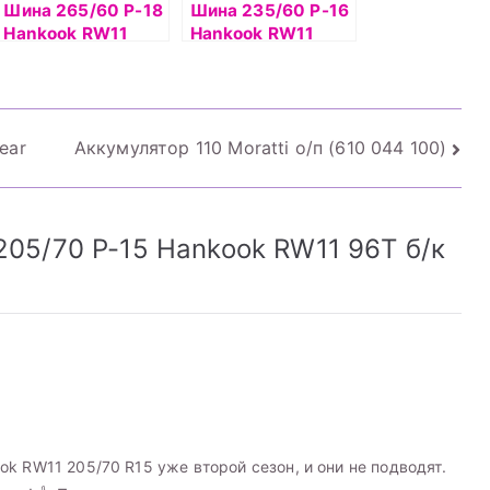
Шина 265/60 Р-18
Шина 235/60 Р-16
Hankook RW11
Hankook RW11
110T шип
100T шип б/к
ear
Аккумулятор 110 Moratti о/п (610 044 100)
05/70 Р-15 Hankook RW11 96Т б/к
k RW11 205/70 R15 уже второй сезон, и они не подводят.