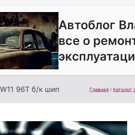
Автоблог В
все о ремон
эксплуатаци
W11 96Т б/к шип
Главная
Каталог 