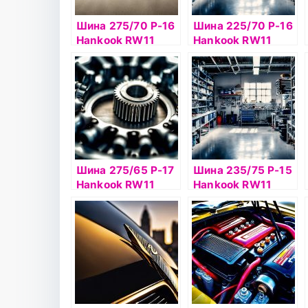
Шина 275/70 Р-16
Шина 225/70 Р-16
Hankook RW11
Hankook RW11
114T шип
103T шип
Шина 275/65 Р-17
Шина 235/75 Р-15
Hankook RW11
Hankook RW11
115Т шип
105T